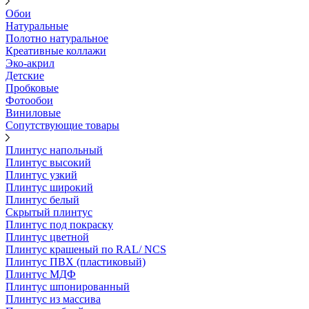
Обои
Натуральные
Полотно натуральное
Креативные коллажи
Эко-акрил
Детские
Пробковые
Фотообои
Виниловые
Сопутствующие товары
Плинтус напольный
Плинтус высокий
Плинтус узкий
Плинтус широкий
Плинтус белый
Скрытый плинтус
Плинтус под покраску
Плинтус цветной
Плинтус крашеный по RAL/ NCS
Плинтус ПВХ (пластиковый)
Плинтус МДФ
Плинтус шпонированный
Плинтус из массива