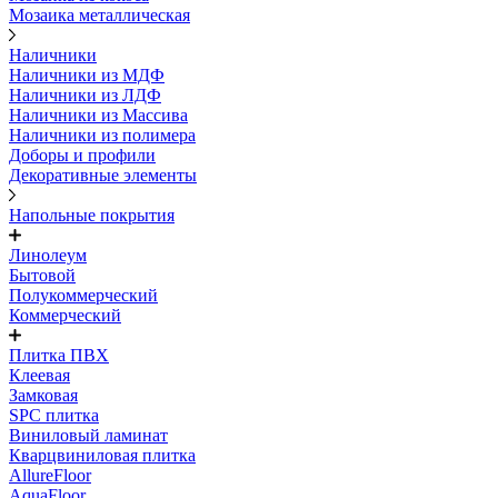
Мозаика металлическая
Наличники
Наличники из МДФ
Наличники из ЛДФ
Наличники из Массива
Наличники из полимера
Доборы и профили
Декоративные элементы
Напольные покрытия
Линолеум
Бытовой
Полукоммерческий
Коммерческий
Плитка ПВХ
Клеевая
Замковая
SPC плитка
Виниловый ламинат
Кварцвиниловая плитка
AllureFloor
AquaFloor