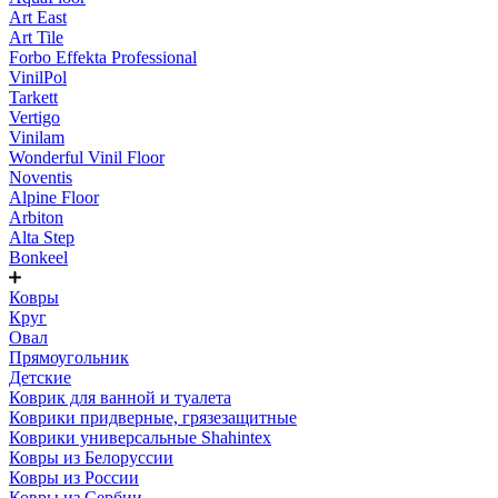
Art East
Art Tile
Forbo Effekta Professional
VinilPol
Tarkett
Vertigo
Vinilam
Wonderful Vinil Floor
Noventis
Alpine Floor
Arbiton
Alta Step
Bonkeel
Ковры
Круг
Овал
Прямоугольник
Детские
Коврик для ванной и туалета
Коврики придверные, грязезащитные
Коврики универсальные Shahintex
Ковры из Белоруссии
Ковры из России
Ковры из Сербии