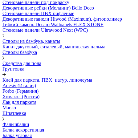
Стеновые панели под покраску
Декоративные рейки (Молдинг) Bello Deco
Стеновые панели ПВХ рифленыe
Декоративные панели Hiwood (Maximum), фитополимер
Гибкий камень Decaro Wallpanels FLEX STONE
Стеновые панели Ultrawood Next (WPC)
Стволы из бамбука, канаты
Канат джутовый, сизалевый, манильская пальма
Стволы бамбука
Средства для пола
Грунтовка
Клей для паркета, ПВХ, натур. линолеума
Adesiv (Италия)
Forbo (Германия)
Хомакол (Россия)
Лак для паркета
Масло
Шпатлевка
Фальшбалки
Балка декоративная
Балка угловая