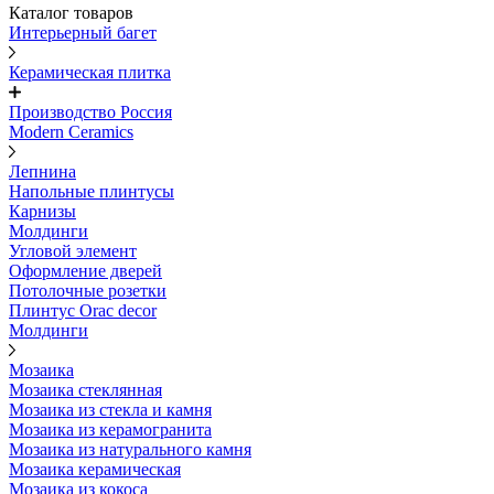
Каталог товаров
Интерьерный багет
Керамическая плитка
Производство Россия
Modern Ceramics
Лепнина
Напольные плинтусы
Карнизы
Молдинги
Угловой элемент
Оформление дверей
Потолочные розетки
Плинтус Orac decor
Молдинги
Мозаика
Мозаика стеклянная
Мозаика из стекла и камня
Мозаика из керамогранита
Мозаика из натурального камня
Мозаика керамическая
Мозаика из кокоса