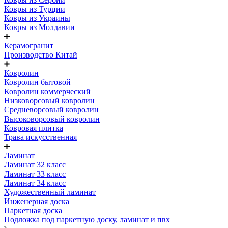
Ковры из Турции
Ковры из Украины
Ковры из Молдавии
Керамогранит
Производство Китай
Ковролин
Ковролин бытовой
Ковролин коммерческий
Низковорсовый ковролин
Средневорсовый ковролин
Высоковорсовый ковролин
Ковровая плитка
Трава искусственная
Ламинат
Ламинат 32 класс
Ламинат 33 класс
Ламинат 34 класс
Художественный ламинат
Инженерная доска
Паркетная доска
Подложка под паркетную доску, ламинат и пвх