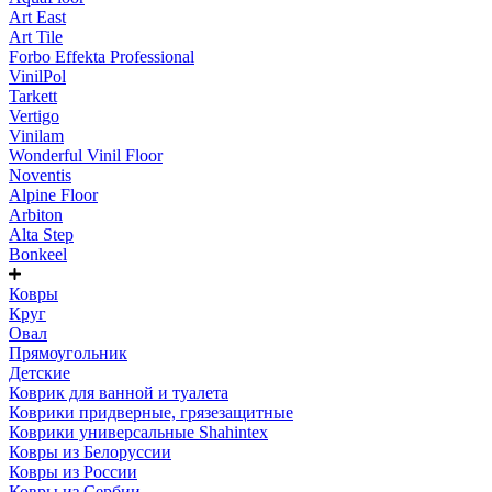
Art East
Art Tile
Forbo Effekta Professional
VinilPol
Tarkett
Vertigo
Vinilam
Wonderful Vinil Floor
Noventis
Alpine Floor
Arbiton
Alta Step
Bonkeel
Ковры
Круг
Овал
Прямоугольник
Детские
Коврик для ванной и туалета
Коврики придверные, грязезащитные
Коврики универсальные Shahintex
Ковры из Белоруссии
Ковры из России
Ковры из Сербии