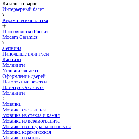
Каталог товаров
Интерьерный багет
Керамическая плитка
Производство Россия
Modern Ceramics
Лепнина
Напольные плинтусы
Карнизы
Молдинги
Угловой элемент
Оформление дверей
Потолочные розетки
Плинтус Orac decor
Молдинги
Мозаика
Мозаика стеклянная
Мозаика из стекла и камня
Мозаика из керамогранита
Мозаика из натурального камня
Мозаика керамическая
Мозаика из кокоса