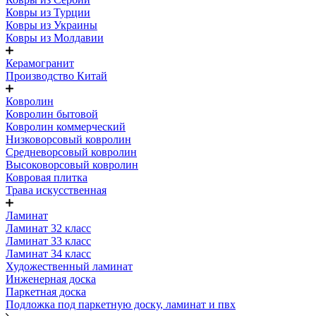
Ковры из Турции
Ковры из Украины
Ковры из Молдавии
Керамогранит
Производство Китай
Ковролин
Ковролин бытовой
Ковролин коммерческий
Низковорсовый ковролин
Средневорсовый ковролин
Высоковорсовый ковролин
Ковровая плитка
Трава искусственная
Ламинат
Ламинат 32 класс
Ламинат 33 класс
Ламинат 34 класс
Художественный ламинат
Инженерная доска
Паркетная доска
Подложка под паркетную доску, ламинат и пвх