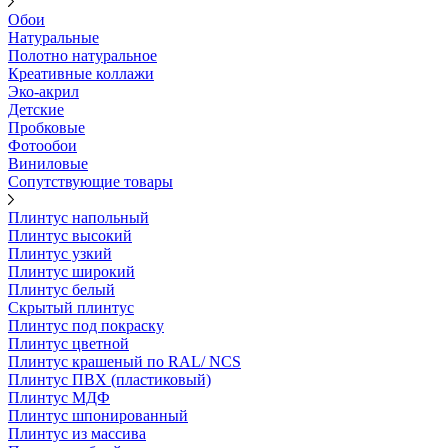
Обои
Натуральные
Полотно натуральное
Креативные коллажи
Эко-акрил
Детские
Пробковые
Фотообои
Виниловые
Сопутствующие товары
Плинтус напольный
Плинтус высокий
Плинтус узкий
Плинтус широкий
Плинтус белый
Скрытый плинтус
Плинтус под покраску
Плинтус цветной
Плинтус крашеный по RAL/ NCS
Плинтус ПВХ (пластиковый)
Плинтус МДФ
Плинтус шпонированный
Плинтус из массива