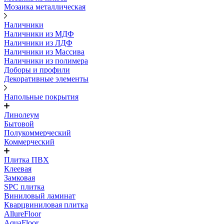
Мозаика металлическая
Наличники
Наличники из МДФ
Наличники из ЛДФ
Наличники из Массива
Наличники из полимера
Доборы и профили
Декоративные элементы
Напольные покрытия
Линолеум
Бытовой
Полукоммерческий
Коммерческий
Плитка ПВХ
Клеевая
Замковая
SPC плитка
Виниловый ламинат
Кварцвиниловая плитка
AllureFloor
AquaFloor