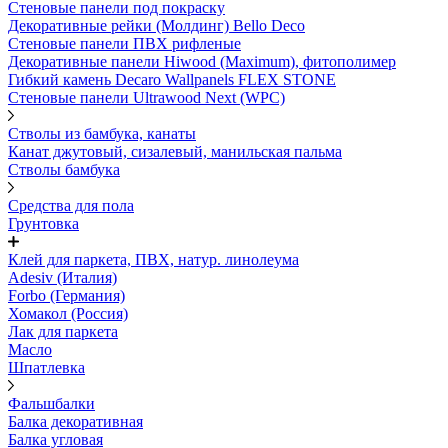
Стеновые панели под покраску
Декоративные рейки (Молдинг) Bello Deco
Стеновые панели ПВХ рифленыe
Декоративные панели Hiwood (Maximum), фитополимер
Гибкий камень Decaro Wallpanels FLEX STONE
Стеновые панели Ultrawood Next (WPC)
Стволы из бамбука, канаты
Канат джутовый, сизалевый, манильская пальма
Стволы бамбука
Средства для пола
Грунтовка
Клей для паркета, ПВХ, натур. линолеума
Adesiv (Италия)
Forbo (Германия)
Хомакол (Россия)
Лак для паркета
Масло
Шпатлевка
Фальшбалки
Балка декоративная
Балка угловая