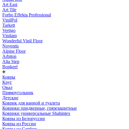
Art East
Art Tile
Forbo Effekta Professional
VinilPol
Tarkett
Vertigo
Vinilam
Wonderful Vinil Floor
Noventis
Alpine Floor
Arbiton
Alta Step
Bonkeel
Ковры
Круг
Овал
Прямоугольник
Детские
Коврик для ванной и туалета
Коврики придверные, грязезащитные
Коврики универсальные Shahintex
Ковры из Белоруссии
Ковры из России
Ковры из Сербии