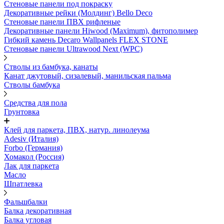
Стеновые панели под покраску
Декоративные рейки (Молдинг) Bello Deco
Стеновые панели ПВХ рифленыe
Декоративные панели Hiwood (Maximum), фитополимер
Гибкий камень Decaro Wallpanels FLEX STONE
Стеновые панели Ultrawood Next (WPC)
Стволы из бамбука, канаты
Канат джутовый, сизалевый, манильская пальма
Стволы бамбука
Средства для пола
Грунтовка
Клей для паркета, ПВХ, натур. линолеума
Adesiv (Италия)
Forbo (Германия)
Хомакол (Россия)
Лак для паркета
Масло
Шпатлевка
Фальшбалки
Балка декоративная
Балка угловая