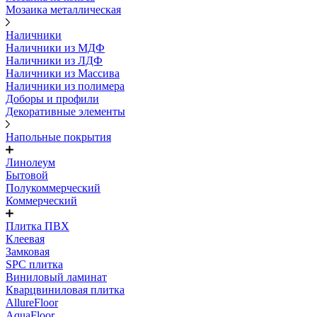
Мозаика металлическая
Наличники
Наличники из МДФ
Наличники из ЛДФ
Наличники из Массива
Наличники из полимера
Доборы и профили
Декоративные элементы
Напольные покрытия
Линолеум
Бытовой
Полукоммерческий
Коммерческий
Плитка ПВХ
Клеевая
Замковая
SPC плитка
Виниловый ламинат
Кварцвиниловая плитка
AllureFloor
AquaFloor