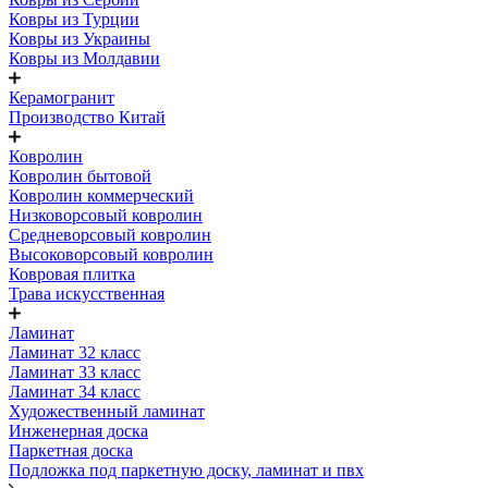
Ковры из Турции
Ковры из Украины
Ковры из Молдавии
Керамогранит
Производство Китай
Ковролин
Ковролин бытовой
Ковролин коммерческий
Низковорсовый ковролин
Средневорсовый ковролин
Высоковорсовый ковролин
Ковровая плитка
Трава искусственная
Ламинат
Ламинат 32 класс
Ламинат 33 класс
Ламинат 34 класс
Художественный ламинат
Инженерная доска
Паркетная доска
Подложка под паркетную доску, ламинат и пвх