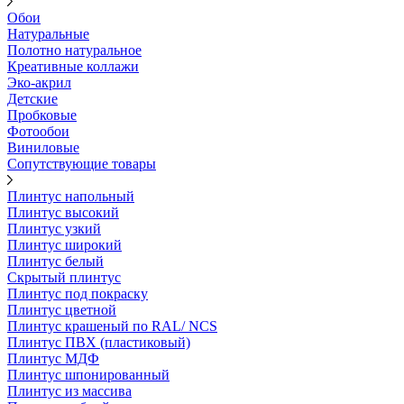
Обои
Натуральные
Полотно натуральное
Креативные коллажи
Эко-акрил
Детские
Пробковые
Фотообои
Виниловые
Сопутствующие товары
Плинтус напольный
Плинтус высокий
Плинтус узкий
Плинтус широкий
Плинтус белый
Скрытый плинтус
Плинтус под покраску
Плинтус цветной
Плинтус крашеный по RAL/ NCS
Плинтус ПВХ (пластиковый)
Плинтус МДФ
Плинтус шпонированный
Плинтус из массива