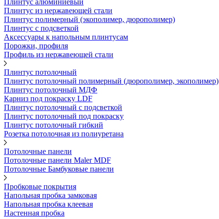
Плинтус алюминиевый
Плинтус из нержавеющей стали
Плинтус полимерный (экополимер, дюрополимер)
Плинтус с подсветкой
Аксессуары к напольным плинтусам
Порожки, профиля
Профиль из нержавеющей стали
Плинтус потолочный
Плинтус потолочный полимерный (дюрополимер, экополимер)
Плинтус потолочный МДФ
Карниз под покраску LDF
Плинтус потолочный с подсветкой
Плинтус потолочный под покраску
Плинтус потолочный гибкий
Розетка потолочная из полиуретана
Потолочные панели
Потолочные панели Maler MDF
Потолочные Бамбуковые панели
Пробковые покрытия
Напольная пробка замковая
Напольная пробка клеевая
Настенная пробка