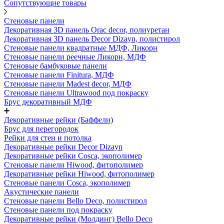
Сопутствующие товары
Стеновые панели
Декоративная 3D панель Orac decor, полиуретан
Декоративная 3D панель Decor Dizayn, полистирол
Стеновые панели квадратные МДФ, Ликорн
Стеновые панели реечные Ликорн, МДФ
Стеновые бамбуковые панели
Стеновые панели Finitura, МДФ
Стеновые панели Madest decor, МДФ
Стеновые панели Ultrawood под покраску
Брус декоративный МДФ
Декоративные рейки (Баффели)
Брус для перегородок
Рейки для стен и потолка
Декоративные рейки Decor Dizayn
Декоративные рейки Cosca, экополимер
Стеновые панели Hiwood, фитополимер
Декоративные рейки Hiwood, фитополимер
Стеновые панели Cosca, экополимер
Акустические панели
Стеновые панели Bello Deco, полистирол
Стеновые панели под покраску
Декоративные рейки (Молдинг) Bello Deco