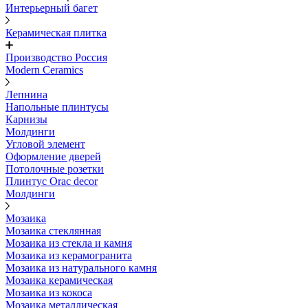
Интерьерный багет
Керамическая плитка
Производство Россия
Modern Ceramics
Лепнина
Напольные плинтусы
Карнизы
Молдинги
Угловой элемент
Оформление дверей
Потолочные розетки
Плинтус Orac decor
Молдинги
Мозаика
Мозаика стеклянная
Мозаика из стекла и камня
Мозаика из керамогранита
Мозаика из натурального камня
Мозаика керамическая
Мозаика из кокоса
Мозаика металлическая