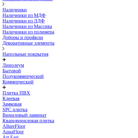
Наличники
Наличники из МДФ
Наличники из ЛДФ
Наличники из Массива
Наличники из полимера
Доборы и профили
Декоративные элементы
Напольные покрытия
Линолеум
Бытовой
Полукоммерческий
Коммерческий
Плитка ПВХ
Клеевая
Замковая
SPC плитка
Виниловый ламинат
Кварцвиниловая плитка
AllureFloor
AquaFloor
Art East