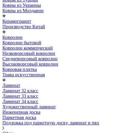
Ковры из Украины
Ковры из Молдавии
Керамогранит
Производство Китай
Ковролин
Ковролин бытовой
Ковролин коммерческий
Низковорсовый ковролин
Средневорсовый ковролин
Высоковорсовый ковролин
Ковровая плитка
Трава искусственная
Ламинат
Ламинат 32 класс
Ламинат 33 класс
Ламинат 34 класс
Художественный ламинат
Инженерная доска
Паркетная доска
Подложка под паркетную доску, ламинат и пвх