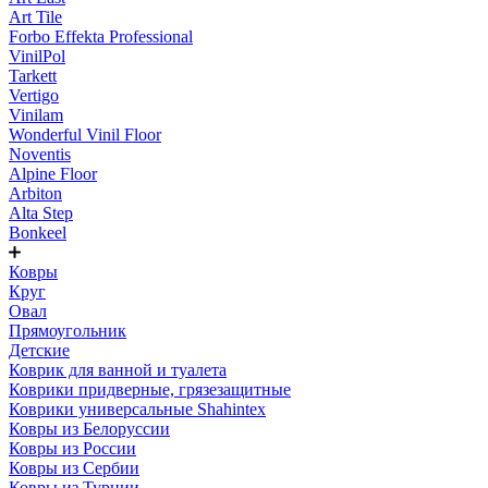
Art Tile
Forbo Effekta Professional
VinilPol
Tarkett
Vertigo
Vinilam
Wonderful Vinil Floor
Noventis
Alpine Floor
Arbiton
Alta Step
Bonkeel
Ковры
Круг
Овал
Прямоугольник
Детские
Коврик для ванной и туалета
Коврики придверные, грязезащитные
Коврики универсальные Shahintex
Ковры из Белоруссии
Ковры из России
Ковры из Сербии
Ковры из Турции