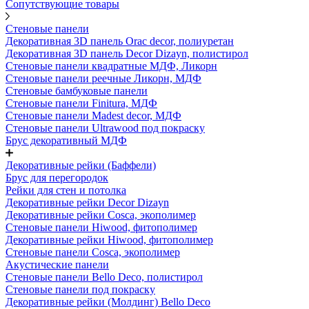
Сопутствующие товары
Стеновые панели
Декоративная 3D панель Orac decor, полиуретан
Декоративная 3D панель Decor Dizayn, полистирол
Стеновые панели квадратные МДФ, Ликорн
Стеновые панели реечные Ликорн, МДФ
Стеновые бамбуковые панели
Стеновые панели Finitura, МДФ
Стеновые панели Madest decor, МДФ
Стеновые панели Ultrawood под покраску
Брус декоративный МДФ
Декоративные рейки (Баффели)
Брус для перегородок
Рейки для стен и потолка
Декоративные рейки Decor Dizayn
Декоративные рейки Cosca, экополимер
Стеновые панели Hiwood, фитополимер
Декоративные рейки Hiwood, фитополимер
Стеновые панели Cosca, экополимер
Акустические панели
Стеновые панели Bello Deco, полистирол
Стеновые панели под покраску
Декоративные рейки (Молдинг) Bello Deco