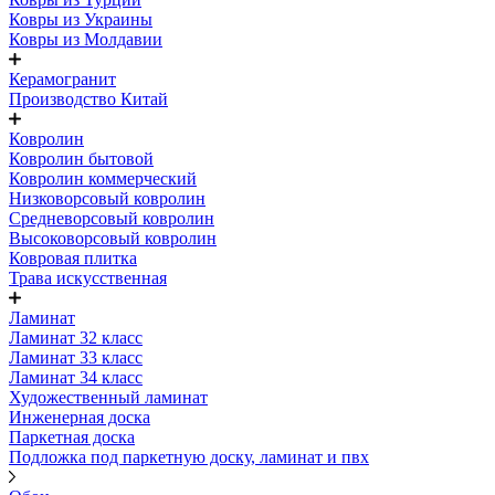
Ковры из Украины
Ковры из Молдавии
Керамогранит
Производство Китай
Ковролин
Ковролин бытовой
Ковролин коммерческий
Низковорсовый ковролин
Средневорсовый ковролин
Высоковорсовый ковролин
Ковровая плитка
Трава искусственная
Ламинат
Ламинат 32 класс
Ламинат 33 класс
Ламинат 34 класс
Художественный ламинат
Инженерная доска
Паркетная доска
Подложка под паркетную доску, ламинат и пвх