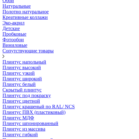
Обои
Натуральные
Полотно натуральное
Креативные коллажи
Эко-акрил
Детские
Пробковые
Фотообои
Виниловые
Сопутствующие товары
Плинтус напольный
Плинтус высокий
Плинтус узкий
Плинтус широкий
Плинтус белый
Скрытый плинтус
Плинтус под покраску
Плинтус цветной
Плинтус крашеный по RAL/ NCS
Плинтус ПВХ (пластиковый)
Плинтус МДФ
Плинтус шпонированный
Плинтус из массива
Плинтус гибкий