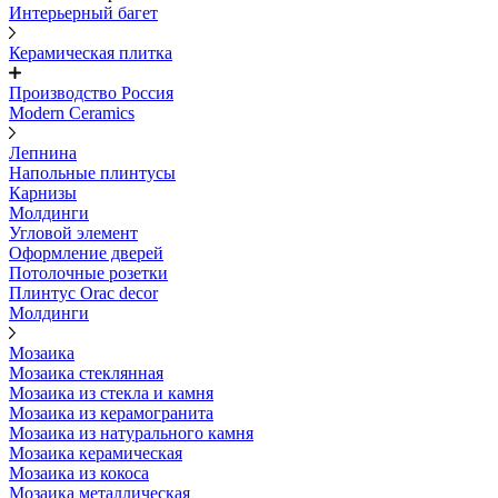
Интерьерный багет
Керамическая плитка
Производство Россия
Modern Ceramics
Лепнина
Напольные плинтусы
Карнизы
Молдинги
Угловой элемент
Оформление дверей
Потолочные розетки
Плинтус Orac decor
Молдинги
Мозаика
Мозаика стеклянная
Мозаика из стекла и камня
Мозаика из керамогранита
Мозаика из натурального камня
Мозаика керамическая
Мозаика из кокоса
Мозаика металлическая