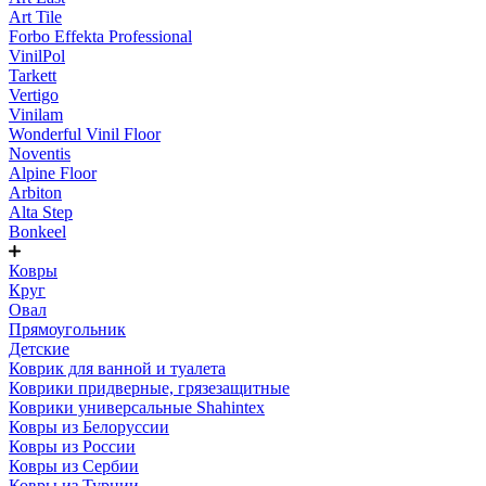
Art Tile
Forbo Effekta Professional
VinilPol
Tarkett
Vertigo
Vinilam
Wonderful Vinil Floor
Noventis
Alpine Floor
Arbiton
Alta Step
Bonkeel
Ковры
Круг
Овал
Прямоугольник
Детские
Коврик для ванной и туалета
Коврики придверные, грязезащитные
Коврики универсальные Shahintex
Ковры из Белоруссии
Ковры из России
Ковры из Сербии
Ковры из Турции