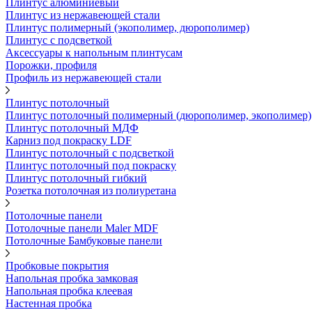
Плинтус алюминиевый
Плинтус из нержавеющей стали
Плинтус полимерный (экополимер, дюрополимер)
Плинтус с подсветкой
Аксессуары к напольным плинтусам
Порожки, профиля
Профиль из нержавеющей стали
Плинтус потолочный
Плинтус потолочный полимерный (дюрополимер, экополимер)
Плинтус потолочный МДФ
Карниз под покраску LDF
Плинтус потолочный с подсветкой
Плинтус потолочный под покраску
Плинтус потолочный гибкий
Розетка потолочная из полиуретана
Потолочные панели
Потолочные панели Maler MDF
Потолочные Бамбуковые панели
Пробковые покрытия
Напольная пробка замковая
Напольная пробка клеевая
Настенная пробка