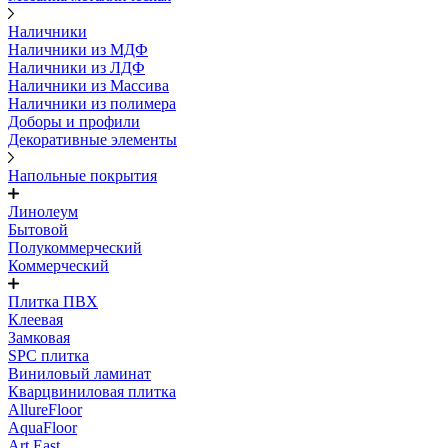
Наличники
Наличники из МДФ
Наличники из ЛДФ
Наличники из Массива
Наличники из полимера
Доборы и профили
Декоративные элементы
Напольные покрытия
Линолеум
Бытовой
Полукоммерческий
Коммерческий
Плитка ПВХ
Клеевая
Замковая
SPC плитка
Виниловый ламинат
Кварцвиниловая плитка
AllureFloor
AquaFloor
Art East