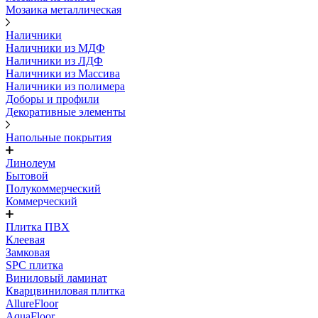
Мозаика металлическая
Наличники
Наличники из МДФ
Наличники из ЛДФ
Наличники из Массива
Наличники из полимера
Доборы и профили
Декоративные элементы
Напольные покрытия
Линолеум
Бытовой
Полукоммерческий
Коммерческий
Плитка ПВХ
Клеевая
Замковая
SPC плитка
Виниловый ламинат
Кварцвиниловая плитка
AllureFloor
AquaFloor