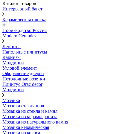
Каталог товаров
Интерьерный багет
Керамическая плитка
Производство Россия
Modern Ceramics
Лепнина
Напольные плинтусы
Карнизы
Молдинги
Угловой элемент
Оформление дверей
Потолочные розетки
Плинтус Orac decor
Молдинги
Мозаика
Мозаика стеклянная
Мозаика из стекла и камня
Мозаика из керамогранита
Мозаика из натурального камня
Мозаика керамическая
Мозаика из кокоса