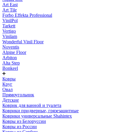
Art East
Art Tile
Forbo Effekta Professional
VinilPol
Tarkett
Vertigo
Vinilam
Wonderful Vinil Floor
Noventis
Alpine Floor
Arbiton
Alta Step
Bonkeel
Ковры
Круг
Овал
Прямоугольник
Детские
Коврик для ванной и туалета
Коврики придверные, грязезащитные
Коврики универсальные Shahintex
Ковры из Белоруссии
Ковры из России
Ковры из Сербии