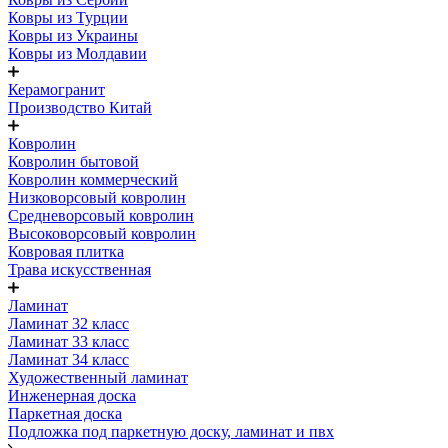
Ковры из Турции
Ковры из Украины
Ковры из Молдавии
Керамогранит
Производство Китай
Ковролин
Ковролин бытовой
Ковролин коммерческий
Низковорсовый ковролин
Средневорсовый ковролин
Высоковорсовый ковролин
Ковровая плитка
Трава искусственная
Ламинат
Ламинат 32 класс
Ламинат 33 класс
Ламинат 34 класс
Художественный ламинат
Инженерная доска
Паркетная доска
Подложка под паркетную доску, ламинат и пвх