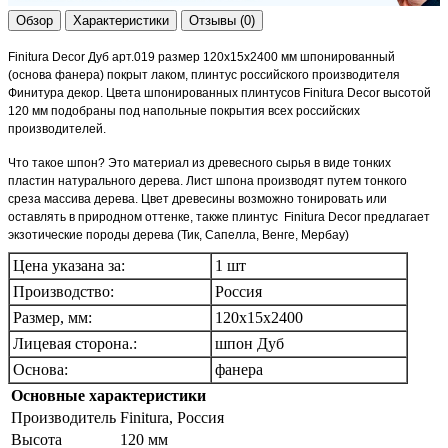
Обзор
Характеристики
Отзывы (0)
Finitura Decor
Дуб арт.019 размер 120х15х2400 мм шпонированный
(основа фанера) покрыт лаком, плинтус российского производителя
Финитура декор. Цвета шпонированных плинтусов
Finitura Decor
высотой
120 мм подобраны под напольные покрытия всех российских
производителей.
Что такое шпон? Это материал из древесного сырья в виде тонких
пластин натурального дерева. Лист шпона производят путем тонкого
среза массива дерева. Цвет древесины возможно тонировать или
оставлять в природном оттенке, также плинтус
Finitura Decor
предлагает
экзотические породы дерева (Тик, Сапелла, Венге, Мербау)
Цена указана за:
1 шт
Производство:
Россия
Размер, мм:
120х15х2400
Лицевая сторона.:
шпон Дуб
Основа:
фанера
Основные характеристики
Производитель
Finitura, Россия
Высота
120 мм