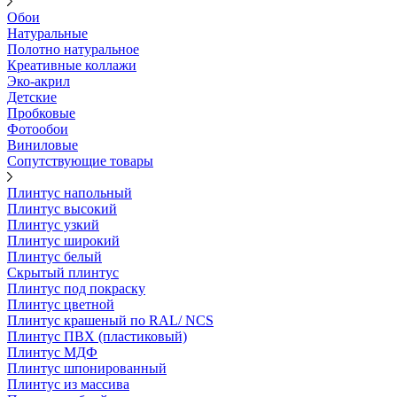
Обои
Натуральные
Полотно натуральное
Креативные коллажи
Эко-акрил
Детские
Пробковые
Фотообои
Виниловые
Сопутствующие товары
Плинтус напольный
Плинтус высокий
Плинтус узкий
Плинтус широкий
Плинтус белый
Скрытый плинтус
Плинтус под покраску
Плинтус цветной
Плинтус крашеный по RAL/ NCS
Плинтус ПВХ (пластиковый)
Плинтус МДФ
Плинтус шпонированный
Плинтус из массива