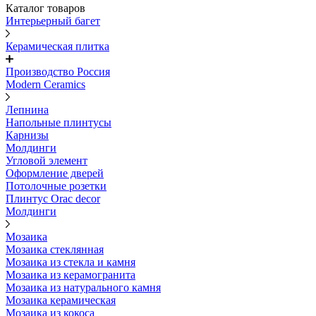
Каталог товаров
Интерьерный багет
Керамическая плитка
Производство Россия
Modern Ceramics
Лепнина
Напольные плинтусы
Карнизы
Молдинги
Угловой элемент
Оформление дверей
Потолочные розетки
Плинтус Orac decor
Молдинги
Мозаика
Мозаика стеклянная
Мозаика из стекла и камня
Мозаика из керамогранита
Мозаика из натурального камня
Мозаика керамическая
Мозаика из кокоса