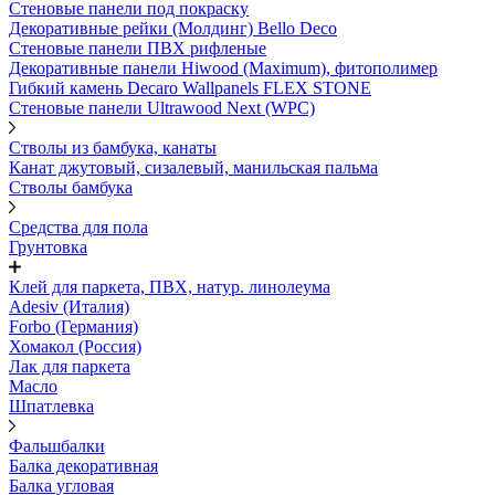
Стеновые панели под покраску
Декоративные рейки (Молдинг) Bello Deco
Стеновые панели ПВХ рифленыe
Декоративные панели Hiwood (Maximum), фитополимер
Гибкий камень Decaro Wallpanels FLEX STONE
Стеновые панели Ultrawood Next (WPC)
Стволы из бамбука, канаты
Канат джутовый, сизалевый, манильская пальма
Стволы бамбука
Средства для пола
Грунтовка
Клей для паркета, ПВХ, натур. линолеума
Adesiv (Италия)
Forbo (Германия)
Хомакол (Россия)
Лак для паркета
Масло
Шпатлевка
Фальшбалки
Балка декоративная
Балка угловая