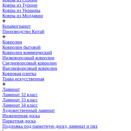
Ковры из Турции
Ковры из Украины
Ковры из Молдавии
Керамогранит
Производство Китай
Ковролин
Ковролин бытовой
Ковролин коммерческий
Низковорсовый ковролин
Средневорсовый ковролин
Высоковорсовый ковролин
Ковровая плитка
Трава искусственная
Ламинат
Ламинат 32 класс
Ламинат 33 класс
Ламинат 34 класс
Художественный ламинат
Инженерная доска
Паркетная доска
Подложка под паркетную доску, ламинат и пвх