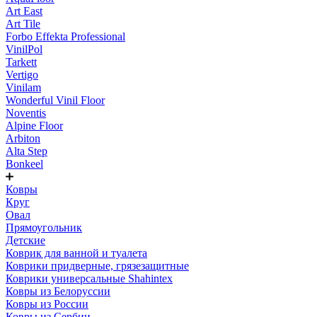
Art East
Art Tile
Forbo Effekta Professional
VinilPol
Tarkett
Vertigo
Vinilam
Wonderful Vinil Floor
Noventis
Alpine Floor
Arbiton
Alta Step
Bonkeel
Ковры
Круг
Овал
Прямоугольник
Детские
Коврик для ванной и туалета
Коврики придверные, грязезащитные
Коврики универсальные Shahintex
Ковры из Белоруссии
Ковры из России
Ковры из Сербии