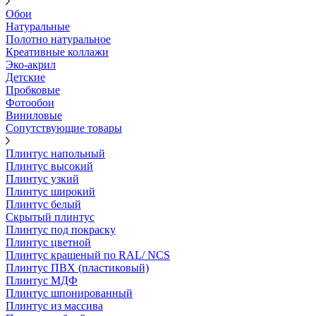
Обои
Натуральные
Полотно натуральное
Креативные коллажи
Эко-акрил
Детские
Пробковые
Фотообои
Виниловые
Сопутствующие товары
Плинтус напольный
Плинтус высокий
Плинтус узкий
Плинтус широкий
Плинтус белый
Скрытый плинтус
Плинтус под покраску
Плинтус цветной
Плинтус крашеный по RAL/ NCS
Плинтус ПВХ (пластиковый)
Плинтус МДФ
Плинтус шпонированный
Плинтус из массива