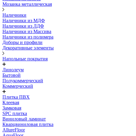
Мозаика металлическая
Наличники
Наличники из МДФ
Наличники из ЛДФ
Наличники из Массива
Наличники из полимера
Доборы и профили
Декоративные элементы
Напольные покрытия
Линолеум
Бытовой
Полукоммерческий
Коммерческий
Плитка ПВХ
Клеевая
Замковая
SPC плитка
Виниловый ламинат
Кварцвиниловая плитка
AllureFloor
AquaFloor