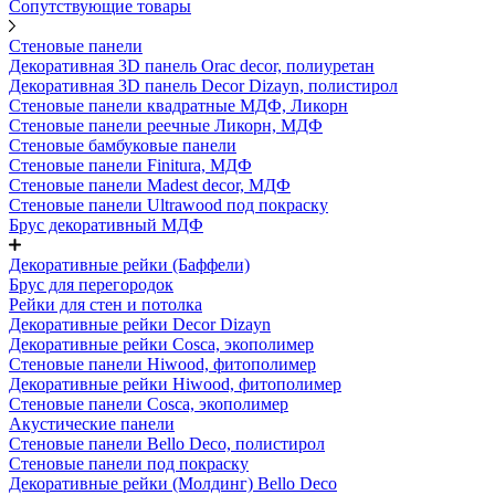
Сопутствующие товары
Стеновые панели
Декоративная 3D панель Orac decor, полиуретан
Декоративная 3D панель Decor Dizayn, полистирол
Стеновые панели квадратные МДФ, Ликорн
Стеновые панели реечные Ликорн, МДФ
Стеновые бамбуковые панели
Стеновые панели Finitura, МДФ
Стеновые панели Madest decor, МДФ
Стеновые панели Ultrawood под покраску
Брус декоративный МДФ
Декоративные рейки (Баффели)
Брус для перегородок
Рейки для стен и потолка
Декоративные рейки Decor Dizayn
Декоративные рейки Cosca, экополимер
Стеновые панели Hiwood, фитополимер
Декоративные рейки Hiwood, фитополимер
Стеновые панели Cosca, экополимер
Акустические панели
Стеновые панели Bello Deco, полистирол
Стеновые панели под покраску
Декоративные рейки (Молдинг) Bello Deco