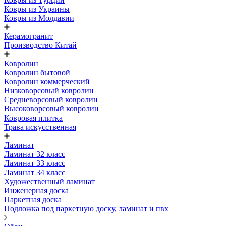
Ковры из Украины
Ковры из Молдавии
Керамогранит
Производство Китай
Ковролин
Ковролин бытовой
Ковролин коммерческий
Низковорсовый ковролин
Средневорсовый ковролин
Высоковорсовый ковролин
Ковровая плитка
Трава искусственная
Ламинат
Ламинат 32 класс
Ламинат 33 класс
Ламинат 34 класс
Художественный ламинат
Инженерная доска
Паркетная доска
Подложка под паркетную доску, ламинат и пвх