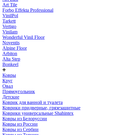
Art Tile
Forbo Effekta Professional
VinilPol
Tarkett
Vertigo
Vinilam
Wonderful Vinil Floor
Noventis
Alpine Floor
Arbiton
Alta Step
Bonkeel
Ковры
Круг
Овал
Прямоугольник
Детские
Коврик для ванной и туалета
Коврики придверные, грязезащитные
Коврики универсальные Shahintex
Ковры из Белоруссии
Ковры из России
Ковры из Сербии
Ковры из Турции