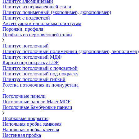
Плинтус алюминиевый
Плинтус из нержавеющей стали
Плинтус полимерный (экополимер, дюрополимер)
Плинтус с подсветкой
Аксессуары к напольным плинтусам
Порожки, профиля
Профиль из нержавеющей стали
Плинтус потолочный
Плинтус потолочный полимерный (дюрополимер, экополимер)
Плинтус потолочный МДФ
Карниз под покраску LDF
Плинтус потолочный с подсветкой
Плинтус потолочный под покраску
Плинтус потолочный гибкий
Розетка потолочная из полиуретана
Потолочные панели
Потолочные панели Maler MDF
Потолочные Бамбуковые панели
Пробковые покрытия
Напольная пробка замковая
Напольная пробка клеевая
Настенная пробка