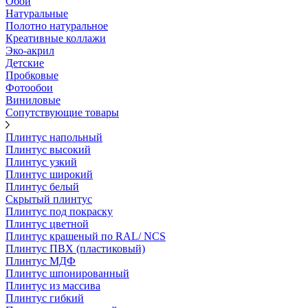
Обои
Натуральные
Полотно натуральное
Креативные коллажи
Эко-акрил
Детские
Пробковые
Фотообои
Виниловые
Сопутствующие товары
Плинтус напольный
Плинтус высокий
Плинтус узкий
Плинтус широкий
Плинтус белый
Скрытый плинтус
Плинтус под покраску
Плинтус цветной
Плинтус крашеный по RAL/ NCS
Плинтус ПВХ (пластиковый)
Плинтус МДФ
Плинтус шпонированный
Плинтус из массива
Плинтус гибкий