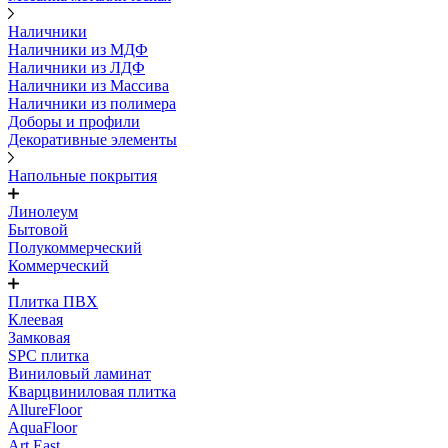
Наличники
Наличники из МДФ
Наличники из ЛДФ
Наличники из Массива
Наличники из полимера
Доборы и профили
Декоративные элементы
Напольные покрытия
Линолеум
Бытовой
Полукоммерческий
Коммерческий
Плитка ПВХ
Клеевая
Замковая
SPC плитка
Виниловый ламинат
Кварцвиниловая плитка
AllureFloor
AquaFloor
Art East