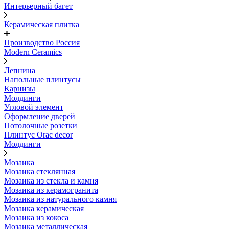
Интерьерный багет
Керамическая плитка
Производство Россия
Modern Ceramics
Лепнина
Напольные плинтусы
Карнизы
Молдинги
Угловой элемент
Оформление дверей
Потолочные розетки
Плинтус Orac decor
Молдинги
Мозаика
Мозаика стеклянная
Мозаика из стекла и камня
Мозаика из керамогранита
Мозаика из натурального камня
Мозаика керамическая
Мозаика из кокоса
Мозаика металлическая