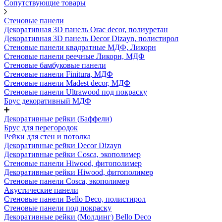
Сопутствующие товары
Стеновые панели
Декоративная 3D панель Orac decor, полиуретан
Декоративная 3D панель Decor Dizayn, полистирол
Стеновые панели квадратные МДФ, Ликорн
Стеновые панели реечные Ликорн, МДФ
Стеновые бамбуковые панели
Стеновые панели Finitura, МДФ
Стеновые панели Madest decor, МДФ
Стеновые панели Ultrawood под покраску
Брус декоративный МДФ
Декоративные рейки (Баффели)
Брус для перегородок
Рейки для стен и потолка
Декоративные рейки Decor Dizayn
Декоративные рейки Cosca, экополимер
Стеновые панели Hiwood, фитополимер
Декоративные рейки Hiwood, фитополимер
Стеновые панели Cosca, экополимер
Акустические панели
Стеновые панели Bello Deco, полистирол
Стеновые панели под покраску
Декоративные рейки (Молдинг) Bello Deco