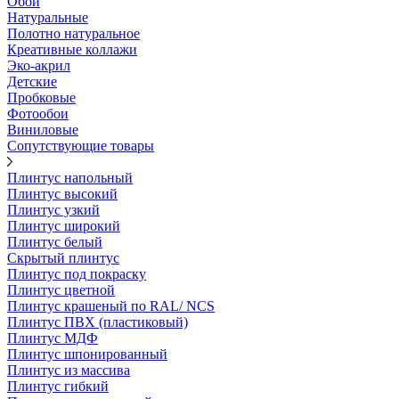
Обои
Натуральные
Полотно натуральное
Креативные коллажи
Эко-акрил
Детские
Пробковые
Фотообои
Виниловые
Сопутствующие товары
Плинтус напольный
Плинтус высокий
Плинтус узкий
Плинтус широкий
Плинтус белый
Скрытый плинтус
Плинтус под покраску
Плинтус цветной
Плинтус крашеный по RAL/ NCS
Плинтус ПВХ (пластиковый)
Плинтус МДФ
Плинтус шпонированный
Плинтус из массива
Плинтус гибкий