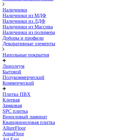
Наличники
Наличники из МДФ
Наличники из ЛДФ
Наличники из Массива
Наличники из полимера
Доборы и профили
Декоративные элементы
Напольные покрытия
Линолеум
Бытовой
Полукоммерческий
Коммерческий
Плитка ПВХ
Клеевая
Замковая
SPC плитка
Виниловый ламинат
Кварцвиниловая плитка
AllureFloor
AquaFloor
Art East