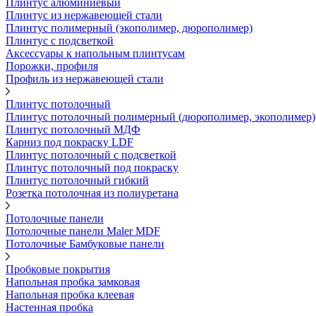
Плинтус алюминиевый
Плинтус из нержавеющей стали
Плинтус полимерный (экополимер, дюрополимер)
Плинтус с подсветкой
Аксессуары к напольным плинтусам
Порожки, профиля
Профиль из нержавеющей стали
Плинтус потолочный
Плинтус потолочный полимерный (дюрополимер, экополимер)
Плинтус потолочный МДФ
Карниз под покраску LDF
Плинтус потолочный с подсветкой
Плинтус потолочный под покраску
Плинтус потолочный гибкий
Розетка потолочная из полиуретана
Потолочные панели
Потолочные панели Maler MDF
Потолочные Бамбуковые панели
Пробковые покрытия
Напольная пробка замковая
Напольная пробка клеевая
Настенная пробка