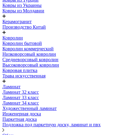
Ковры из Украины
Ковры из Молдавии
Керамогранит
Производство Китай
Ковролин
Ковролин бытовой
Ковролин коммерческий
Низковорсовый ковролин
Средневорсовый ковролин
Высоковорсовый ковролин
Ковровая плитка
Трава искусственная
Ламинат
Ламинат 32 класс
Ламинат 33 класс
Ламинат 34 класс
Художественный ламинат
Инженерная доска
Паркетная доска
Подложка под паркетную доску, ламинат и пвх