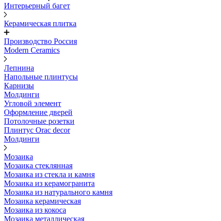
Интерьерный багет
Керамическая плитка
Производство Россия
Modern Ceramics
Лепнина
Напольные плинтусы
Карнизы
Молдинги
Угловой элемент
Оформление дверей
Потолочные розетки
Плинтус Orac decor
Молдинги
Мозаика
Мозаика стеклянная
Мозаика из стекла и камня
Мозаика из керамогранита
Мозаика из натурального камня
Мозаика керамическая
Мозаика из кокоса
Мозаика металлическая