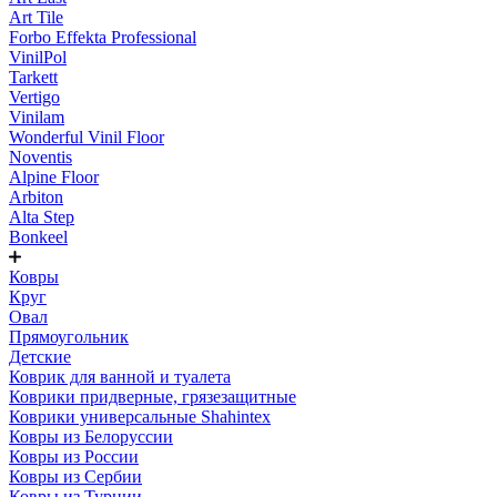
Art Tile
Forbo Effekta Professional
VinilPol
Tarkett
Vertigo
Vinilam
Wonderful Vinil Floor
Noventis
Alpine Floor
Arbiton
Alta Step
Bonkeel
Ковры
Круг
Овал
Прямоугольник
Детские
Коврик для ванной и туалета
Коврики придверные, грязезащитные
Коврики универсальные Shahintex
Ковры из Белоруссии
Ковры из России
Ковры из Сербии
Ковры из Турции