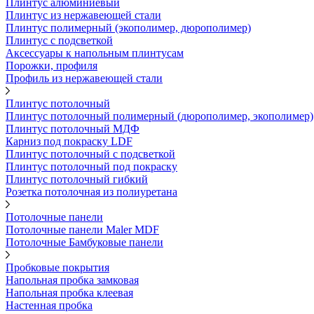
Плинтус алюминиевый
Плинтус из нержавеющей стали
Плинтус полимерный (экополимер, дюрополимер)
Плинтус с подсветкой
Аксессуары к напольным плинтусам
Порожки, профиля
Профиль из нержавеющей стали
Плинтус потолочный
Плинтус потолочный полимерный (дюрополимер, экополимер)
Плинтус потолочный МДФ
Карниз под покраску LDF
Плинтус потолочный с подсветкой
Плинтус потолочный под покраску
Плинтус потолочный гибкий
Розетка потолочная из полиуретана
Потолочные панели
Потолочные панели Maler MDF
Потолочные Бамбуковые панели
Пробковые покрытия
Напольная пробка замковая
Напольная пробка клеевая
Настенная пробка