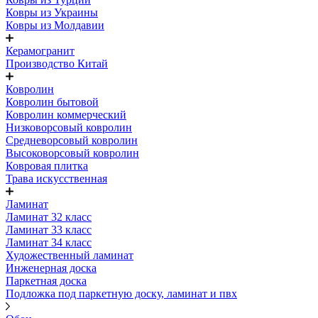
Ковры из Украины
Ковры из Молдавии
Керамогранит
Производство Китай
Ковролин
Ковролин бытовой
Ковролин коммерческий
Низковорсовый ковролин
Средневорсовый ковролин
Высоковорсовый ковролин
Ковровая плитка
Трава искусственная
Ламинат
Ламинат 32 класс
Ламинат 33 класс
Ламинат 34 класс
Художественный ламинат
Инженерная доска
Паркетная доска
Подложка под паркетную доску, ламинат и пвх