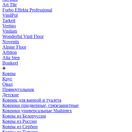
Art Tile
Forbo Effekta Professional
VinilPol
Tarkett
Vertigo
Vinilam
Wonderful Vinil Floor
Noventis
Alpine Floor
Arbiton
Alta Step
Bonkeel
Ковры
Круг
Овал
Прямоугольник
Детские
Коврик для ванной и туалета
Коврики придверные, грязезащитные
Коврики универсальные Shahintex
Ковры из Белоруссии
Ковры из России
Ковры из Сербии
Ковры из Турции