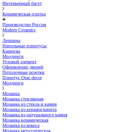
Интерьерный багет
Керамическая плитка
Производство Россия
Modern Ceramics
Лепнина
Напольные плинтусы
Карнизы
Молдинги
Угловой элемент
Оформление дверей
Потолочные розетки
Плинтус Orac decor
Молдинги
Мозаика
Мозаика стеклянная
Мозаика из стекла и камня
Мозаика из керамогранита
Мозаика из натурального камня
Мозаика керамическая
Мозаика из кокоса
Мозаика металлическая