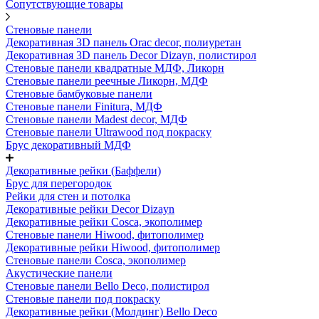
Сопутствующие товары
Стеновые панели
Декоративная 3D панель Orac decor, полиуретан
Декоративная 3D панель Decor Dizayn, полистирол
Стеновые панели квадратные МДФ, Ликорн
Стеновые панели реечные Ликорн, МДФ
Стеновые бамбуковые панели
Стеновые панели Finitura, МДФ
Стеновые панели Madest decor, МДФ
Стеновые панели Ultrawood под покраску
Брус декоративный МДФ
Декоративные рейки (Баффели)
Брус для перегородок
Рейки для стен и потолка
Декоративные рейки Decor Dizayn
Декоративные рейки Cosca, экополимер
Стеновые панели Hiwood, фитополимер
Декоративные рейки Hiwood, фитополимер
Стеновые панели Cosca, экополимер
Акустические панели
Стеновые панели Bello Deco, полистирол
Стеновые панели под покраску
Декоративные рейки (Молдинг) Bello Deco