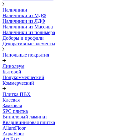
Наличники
Наличники из МДФ
Наличники из ЛДФ
Наличники из Массива
Наличники из полимера
Доборы и профили
Декоративные элементы
Напольные покрытия
Линолеум
Бытовой
Полукоммерческий
Коммерческий
Плитка ПВХ
Клеевая
Замковая
SPC плитка
Виниловый ламинат
Кварцвиниловая плитка
AllureFloor
AquaFloor
Art East