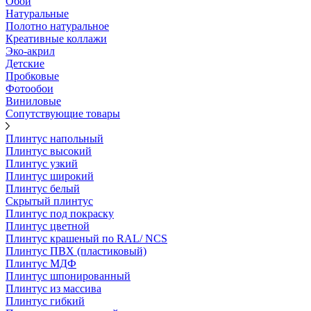
Обои
Натуральные
Полотно натуральное
Креативные коллажи
Эко-акрил
Детские
Пробковые
Фотообои
Виниловые
Сопутствующие товары
Плинтус напольный
Плинтус высокий
Плинтус узкий
Плинтус широкий
Плинтус белый
Скрытый плинтус
Плинтус под покраску
Плинтус цветной
Плинтус крашеный по RAL/ NCS
Плинтус ПВХ (пластиковый)
Плинтус МДФ
Плинтус шпонированный
Плинтус из массива
Плинтус гибкий