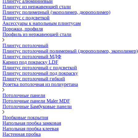
Плинтус алюминиевый
Плинтус из нержавеющей стали
Плинтус полимерный (экополимер, дюрополимер)
Плинтус с подсветкой
Аксессуары к напольным плинтусам
Порожки, профиля
Профиль из нержавеющей стали
Плинтус потолочный
Плинтус потолочный полимерный (дюрополимер, экополимер)
Плинтус потолочный МДФ
Карниз под покраску LDF
Плинтус потолочный с подсветкой
Плинтус потолочный под покраску
Плинтус потолочный гибкий
Розетка потолочная из полиуретана
Потолочные панели
Потолочные панели Maler MDF
Потолочные Бамбуковые панели
Пробковые покрытия
Напольная пробка замковая
Напольная пробка клеевая
Настенная пробка