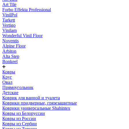
Art Tile
Forbo Effekta Professional
VinilPol
Tarkett
Vertigo
Vinilam
Wonderful Vinil Floor
Noventis
Alpine Floor
Arbiton
Alta Step
Bonkeel
Ковры
Круг
Овал
Прямоугольник
Детские
Коврик для ванной и туалета
Коврики придверные, грязезащитные
Коврики универсальные Shahintex
Ковры из Белоруссии
Ковры из России
Ковры из Сербии
Ковры из Турции