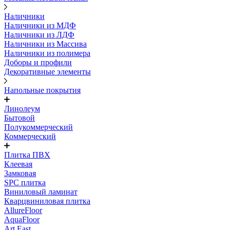
Наличники
Наличники из МДФ
Наличники из ЛДФ
Наличники из Массива
Наличники из полимера
Доборы и профили
Декоративные элементы
Напольные покрытия
Линолеум
Бытовой
Полукоммерческий
Коммерческий
Плитка ПВХ
Клеевая
Замковая
SPC плитка
Виниловый ламинат
Кварцвиниловая плитка
AllureFloor
AquaFloor
Art East