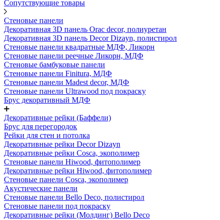
Сопутствующие товары
Стеновые панели
Декоративная 3D панель Orac decor, полиуретан
Декоративная 3D панель Decor Dizayn, полистирол
Стеновые панели квадратные МДФ, Ликорн
Стеновые панели реечные Ликорн, МДФ
Стеновые бамбуковые панели
Стеновые панели Finitura, МДФ
Стеновые панели Madest decor, МДФ
Стеновые панели Ultrawood под покраску
Брус декоративный МДФ
Декоративные рейки (Баффели)
Брус для перегородок
Рейки для стен и потолка
Декоративные рейки Decor Dizayn
Декоративные рейки Cosca, экополимер
Стеновые панели Hiwood, фитополимер
Декоративные рейки Hiwood, фитополимер
Стеновые панели Cosca, экополимер
Акустические панели
Стеновые панели Bello Deco, полистирол
Стеновые панели под покраску
Декоративные рейки (Молдинг) Bello Deco