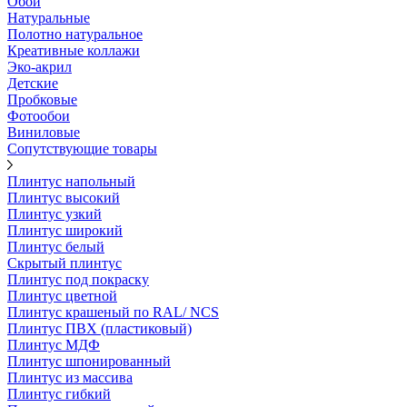
Обои
Натуральные
Полотно натуральное
Креативные коллажи
Эко-акрил
Детские
Пробковые
Фотообои
Виниловые
Сопутствующие товары
Плинтус напольный
Плинтус высокий
Плинтус узкий
Плинтус широкий
Плинтус белый
Скрытый плинтус
Плинтус под покраску
Плинтус цветной
Плинтус крашеный по RAL/ NCS
Плинтус ПВХ (пластиковый)
Плинтус МДФ
Плинтус шпонированный
Плинтус из массива
Плинтус гибкий