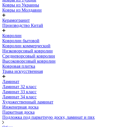
Ковры из Украины
Ковры из Молдавии
Керамогранит
Производство Китай
Ковролин
Ковролин бытовой
Ковролин коммерческий
Низковорсовый ковролин
Средневорсовый ковролин
Высоковорсовый ковролин
Ковровая плитка
Трава искусственная
Ламинат
Ламинат 32 класс
Ламинат 33 класс
Ламинат 34 класс
Художественный ламинат
Инженерная доска
Паркетная доска
Подложка под паркетную доску, ламинат и пвх