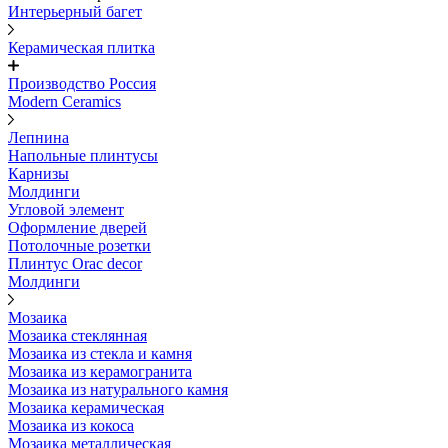
Интерьерный багет
Керамическая плитка
Производство Россия
Modern Ceramics
Лепнина
Напольные плинтусы
Карнизы
Молдинги
Угловой элемент
Оформление дверей
Потолочные розетки
Плинтус Orac decor
Молдинги
Мозаика
Мозаика стеклянная
Мозаика из стекла и камня
Мозаика из керамогранита
Мозаика из натурального камня
Мозаика керамическая
Мозаика из кокоса
Мозаика металлическая