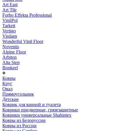
Art East
Art Tile
Forbo Effekta Professional
VinilPol
Tarkett
Vertigo
Vinilam
Wonderful Vinil Floor
Noventis
Alpine Floor
Arbiton
Alta Step
Bonkeel
Ковры
Круг
Овал
Прямоугольник
Детские
Коврик для ванной и туалета
Коврики придверные, грязезащитные
Коврики универсальные Shahintex
Ковры из Белоруссии
Ковры из России
Ковры из Сербии