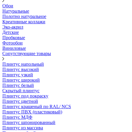
Обои
Натуральные
Полотно натуральное
Креативные коллажи
Эко-акрил
Детские
Пробковые
Фотообои
Виниловые
Сопутствующие товары
Плинтус напольный
Плинтус высокий
Плинтус узкий
Плинтус широкий
Плинтус белый
Скрытый плинтус
Плинтус под покраску
Плинтус цветной
Плинтус крашеный по RAL/ NCS
Плинтус ПВХ (пластиковый)
Плинтус МДФ
Плинтус шпонированный
Плинтус из массива