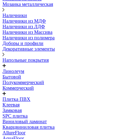
Мозаика металлическая
Наличники
Наличники из МДФ
Наличники из ЛДФ
Наличники из Массива
Наличники из полимера
Доборы и профили
Декоративные элементы
Напольные покрытия
Линолеум
Бытовой
Полукоммерческий
Коммерческий
Плитка ПВХ
Клеевая
Замковая
SPC плитка
Виниловый ламинат
Кварцвиниловая плитка
AllureFloor
AquaFloor