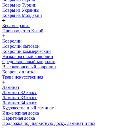
Ковры из Турции
Ковры из Украины
Ковры из Молдавии
Керамогранит
Производство Китай
Ковролин
Ковролин бытовой
Ковролин коммерческий
Низковорсовый ковролин
Средневорсовый ковролин
Высоковорсовый ковролин
Ковровая плитка
Трава искусственная
Ламинат
Ламинат 32 класс
Ламинат 33 класс
Ламинат 34 класс
Художественный ламинат
Инженерная доска
Паркетная доска
Подложка под паркетную доску, ламинат и пвх