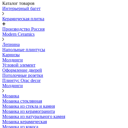
Каталог товаров
Интерьерный багет
Керамическая плитка
Производство Россия
Modern Ceramics
Лепнина
Напольные плинтусы
Карнизы
Молдинги
Угловой элемент
Оформление дверей
Потолочные розетки
Плинтус Orac decor
Молдинги
Мозаика
Мозаика стеклянная
Мозаика из стекла и камня
Мозаика из керамогранита
Мозаика из натурального камня
Мозаика керамическая
Мозаика из кокоса