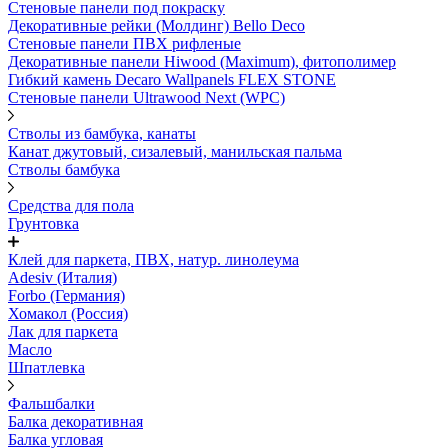
Стеновые панели под покраску
Декоративные рейки (Молдинг) Bello Deco
Стеновые панели ПВХ рифленыe
Декоративные панели Hiwood (Maximum), фитополимер
Гибкий камень Decaro Wallpanels FLEX STONE
Стеновые панели Ultrawood Next (WPC)
Стволы из бамбука, канаты
Канат джутовый, сизалевый, манильская пальма
Стволы бамбука
Средства для пола
Грунтовка
Клей для паркета, ПВХ, натур. линолеума
Adesiv (Италия)
Forbo (Германия)
Хомакол (Россия)
Лак для паркета
Масло
Шпатлевка
Фальшбалки
Балка декоративная
Балка угловая