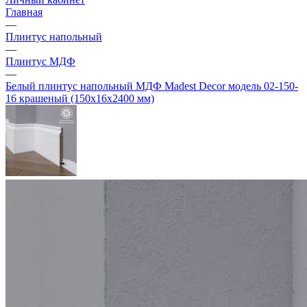
Главная
—
Плинтус напольный
—
Плинтус МДФ
—
Белый плинтус напольный МДФ Madest Decor модель 02-150-
16 крашеный (150х16х2400 мм)