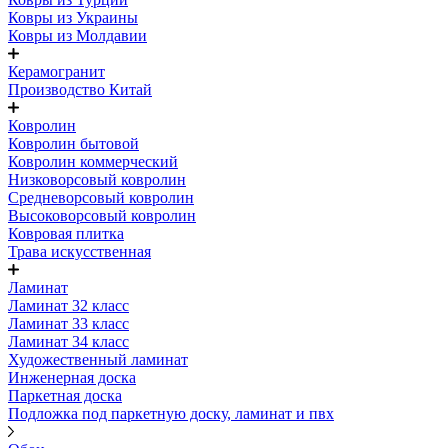
Ковры из Украины
Ковры из Молдавии
Керамогранит
Производство Китай
Ковролин
Ковролин бытовой
Ковролин коммерческий
Низковорсовый ковролин
Средневорсовый ковролин
Высоковорсовый ковролин
Ковровая плитка
Трава искусственная
Ламинат
Ламинат 32 класс
Ламинат 33 класс
Ламинат 34 класс
Художественный ламинат
Инженерная доска
Паркетная доска
Подложка под паркетную доску, ламинат и пвх