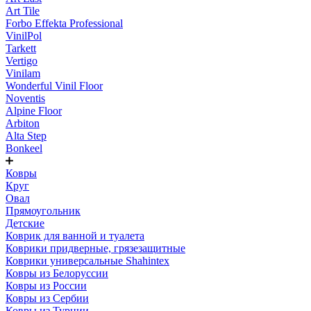
Art Tile
Forbo Effekta Professional
VinilPol
Tarkett
Vertigo
Vinilam
Wonderful Vinil Floor
Noventis
Alpine Floor
Arbiton
Alta Step
Bonkeel
Ковры
Круг
Овал
Прямоугольник
Детские
Коврик для ванной и туалета
Коврики придверные, грязезащитные
Коврики универсальные Shahintex
Ковры из Белоруссии
Ковры из России
Ковры из Сербии
Ковры из Турции