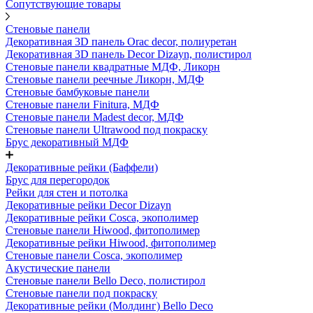
Сопутствующие товары
Стеновые панели
Декоративная 3D панель Orac decor, полиуретан
Декоративная 3D панель Decor Dizayn, полистирол
Стеновые панели квадратные МДФ, Ликорн
Стеновые панели реечные Ликорн, МДФ
Стеновые бамбуковые панели
Стеновые панели Finitura, МДФ
Стеновые панели Madest decor, МДФ
Стеновые панели Ultrawood под покраску
Брус декоративный МДФ
Декоративные рейки (Баффели)
Брус для перегородок
Рейки для стен и потолка
Декоративные рейки Decor Dizayn
Декоративные рейки Cosca, экополимер
Стеновые панели Hiwood, фитополимер
Декоративные рейки Hiwood, фитополимер
Стеновые панели Cosca, экополимер
Акустические панели
Стеновые панели Bello Deco, полистирол
Стеновые панели под покраску
Декоративные рейки (Молдинг) Bello Deco