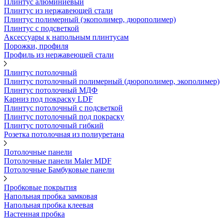
Плинтус алюминиевый
Плинтус из нержавеющей стали
Плинтус полимерный (экополимер, дюрополимер)
Плинтус с подсветкой
Аксессуары к напольным плинтусам
Порожки, профиля
Профиль из нержавеющей стали
Плинтус потолочный
Плинтус потолочный полимерный (дюрополимер, экополимер)
Плинтус потолочный МДФ
Карниз под покраску LDF
Плинтус потолочный с подсветкой
Плинтус потолочный под покраску
Плинтус потолочный гибкий
Розетка потолочная из полиуретана
Потолочные панели
Потолочные панели Maler MDF
Потолочные Бамбуковые панели
Пробковые покрытия
Напольная пробка замковая
Напольная пробка клеевая
Настенная пробка