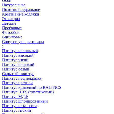
Обои
Натуральные
Полотно натуральное
Креативные коллажи
Эко-акрил
Детские
Пробковые
Фотообои
Виниловые
Сопутствующие товары
Плинтус напольный
Плинтус высокий
Плинтус узкий
Плинтус широкий
Плинтус белый
Скрытый плинтус
Плинтус под покраску
Плинтус цветной
Плинтус крашеный по RAL/ NCS
Плинтус ПВХ (пластиковый)
Плинтус МДФ
Плинтус шпонированный
Плинтус из массива
Плинтус гибкий