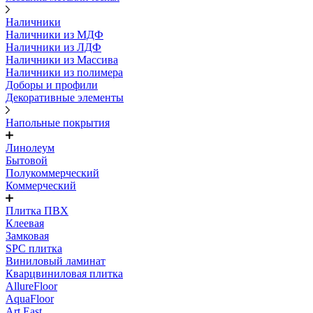
Наличники
Наличники из МДФ
Наличники из ЛДФ
Наличники из Массива
Наличники из полимера
Доборы и профили
Декоративные элементы
Напольные покрытия
Линолеум
Бытовой
Полукоммерческий
Коммерческий
Плитка ПВХ
Клеевая
Замковая
SPC плитка
Виниловый ламинат
Кварцвиниловая плитка
AllureFloor
AquaFloor
Art East