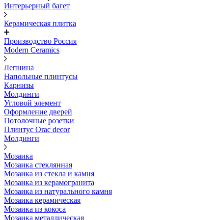
Интерьерный багет
Керамическая плитка
Производство Россия
Modern Ceramics
Лепнина
Напольные плинтусы
Карнизы
Молдинги
Угловой элемент
Оформление дверей
Потолочные розетки
Плинтус Orac decor
Молдинги
Мозаика
Мозаика стеклянная
Мозаика из стекла и камня
Мозаика из керамогранита
Мозаика из натурального камня
Мозаика керамическая
Мозаика из кокоса
Мозаика металлическая