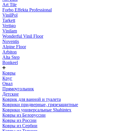
Art Tile
Forbo Effekta Professional
VinilPol
Tarkett
Vertigo
Vinilam
Wonderful Vinil Floor
Noventis
Alpine Floor
Arbiton
Alta Step
Bonkeel
Ковры
Круг
Овал
Прямоугольник
Детские
Коврик для ванной и туалета
Коврики придверные, грязезащитные
Коврики универсальные Shahintex
Ковры из Белоруссии
Ковры из России
Ковры из Сербии
Ковры из Турции