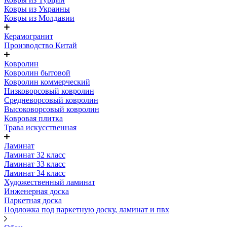
Ковры из Украины
Ковры из Молдавии
Керамогранит
Производство Китай
Ковролин
Ковролин бытовой
Ковролин коммерческий
Низковорсовый ковролин
Средневорсовый ковролин
Высоковорсовый ковролин
Ковровая плитка
Трава искусственная
Ламинат
Ламинат 32 класс
Ламинат 33 класс
Ламинат 34 класс
Художественный ламинат
Инженерная доска
Паркетная доска
Подложка под паркетную доску, ламинат и пвх