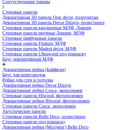
Сопутствующие товары
Стеновые панели
Декоративная 3D панель Orac decor, полиуретан
Декоративная 3D панель Decor Dizayn, полистирол
Стеновые панели квадратные МДФ, Ликорн
Стеновые панели реечные Ликорн, МДФ
Стеновые бамбуковые панели
Стеновые панели Finitura, МДФ
Стеновые панели Madest decor, МДФ
Стеновые панели Ultrawood под покраску
Брус декоративный МДФ
Декоративные рейки (Баффели)
Брус для перегородок
Рейки для стен и потолка
Декоративные рейки Decor Dizayn
Декоративные рейки Cosca, экополимер
Стеновые панели Hiwood, фитополимер
Декоративные рейки Hiwood, фитополимер
Стеновые панели Cosca, экополимер
Акустические панели
Стеновые панели Bello Deco, полистирол
Стеновые панели под покраску
Декоративные рейки (Молдинг) Bello Deco