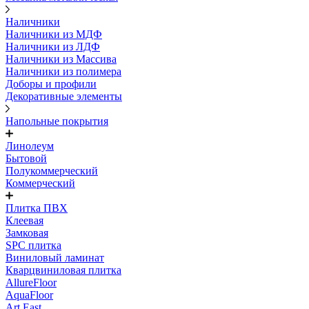
Наличники
Наличники из МДФ
Наличники из ЛДФ
Наличники из Массива
Наличники из полимера
Доборы и профили
Декоративные элементы
Напольные покрытия
Линолеум
Бытовой
Полукоммерческий
Коммерческий
Плитка ПВХ
Клеевая
Замковая
SPC плитка
Виниловый ламинат
Кварцвиниловая плитка
AllureFloor
AquaFloor
Art East