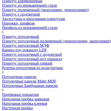
Плинтус алюминиевый
Плинтус из нержавеющей стали
Плинтус полимерный (экополимер, дюрополимер)
Плинтус с подсветкой
Аксессуары к напольным плинтусам
Порожки, профиля
Профиль из нержавеющей стали
Плинтус потолочный
Плинтус потолочный полимерный (дюрополимер, экополимер)
Плинтус потолочный МДФ
Карниз под покраску LDF
Плинтус потолочный с подсветкой
Плинтус потолочный под покраску
Плинтус потолочный гибкий
Розетка потолочная из полиуретана
Потолочные панели
Потолочные панели Maler MDF
Потолочные Бамбуковые панели
Пробковые покрытия
Напольная пробка замковая
Напольная пробка клеевая
Настенная пробка