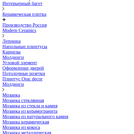
Интерьерный багет
Керамическая плитка
Производство Россия
Modern Ceramics
Лепнина
Напольные плинтусы
Карнизы
Молдинги
Угловой элемент
Оформление дверей
Потолочные розетки
Плинтус Orac decor
Молдинги
Мозаика
Мозаика стеклянная
Мозаика из стекла и камня
Мозаика из керамогранита
Мозаика из натурального камня
Мозаика керамическая
Мозаика из кокоса
Мозаика металлическая