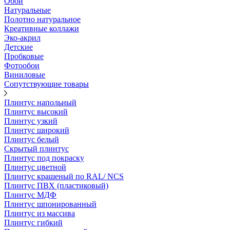
Обои
Натуральные
Полотно натуральное
Креативные коллажи
Эко-акрил
Детские
Пробковые
Фотообои
Виниловые
Сопутствующие товары
Плинтус напольный
Плинтус высокий
Плинтус узкий
Плинтус широкий
Плинтус белый
Скрытый плинтус
Плинтус под покраску
Плинтус цветной
Плинтус крашеный по RAL/ NCS
Плинтус ПВХ (пластиковый)
Плинтус МДФ
Плинтус шпонированный
Плинтус из массива
Плинтус гибкий