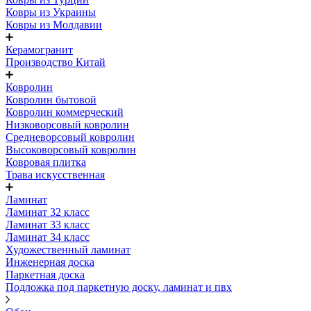
Ковры из Украины
Ковры из Молдавии
Керамогранит
Производство Китай
Ковролин
Ковролин бытовой
Ковролин коммерческий
Низковорсовый ковролин
Средневорсовый ковролин
Высоковорсовый ковролин
Ковровая плитка
Трава искусственная
Ламинат
Ламинат 32 класс
Ламинат 33 класс
Ламинат 34 класс
Художественный ламинат
Инженерная доска
Паркетная доска
Подложка под паркетную доску, ламинат и пвх