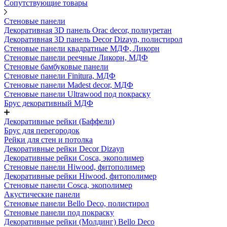
Сопутствующие товары
Стеновые панели
Декоративная 3D панель Orac decor, полиуретан
Декоративная 3D панель Decor Dizayn, полистирол
Стеновые панели квадратные МДФ, Ликорн
Стеновые панели реечные Ликорн, МДФ
Стеновые бамбуковые панели
Стеновые панели Finitura, МДФ
Стеновые панели Madest decor, МДФ
Стеновые панели Ultrawood под покраску
Брус декоративный МДФ
Декоративные рейки (Баффели)
Брус для перегородок
Рейки для стен и потолка
Декоративные рейки Decor Dizayn
Декоративные рейки Cosca, экополимер
Стеновые панели Hiwood, фитополимер
Декоративные рейки Hiwood, фитополимер
Стеновые панели Cosca, экополимер
Акустические панели
Стеновые панели Bello Deco, полистирол
Стеновые панели под покраску
Декоративные рейки (Молдинг) Bello Deco