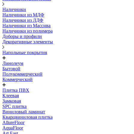
Наличники
Наличники из МДФ
Наличники из ЛДФ
Наличники из Массива
Наличники из полимера
Доборы и профили
Декоративные элементы
Напольные покрытия
Линолеум
Бытовой
Полукоммерческий
Коммерческий
Плитка ПВХ
Клеевая
Замковая
SPC плитка
Виниловый ламинат
Кварцвиниловая плитка
AllureFloor
AquaFloor
Art East