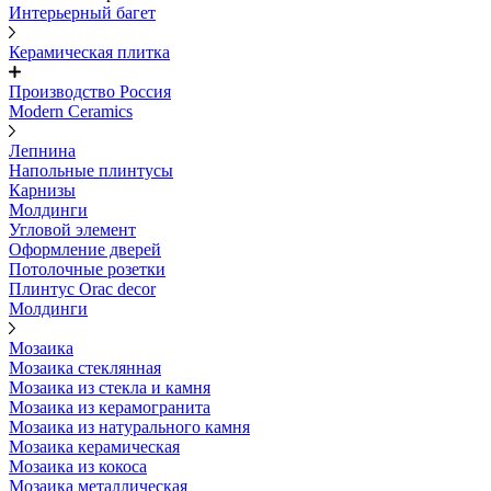
Интерьерный багет
Керамическая плитка
Производство Россия
Modern Ceramics
Лепнина
Напольные плинтусы
Карнизы
Молдинги
Угловой элемент
Оформление дверей
Потолочные розетки
Плинтус Orac decor
Молдинги
Мозаика
Мозаика стеклянная
Мозаика из стекла и камня
Мозаика из керамогранита
Мозаика из натурального камня
Мозаика керамическая
Мозаика из кокоса
Мозаика металлическая