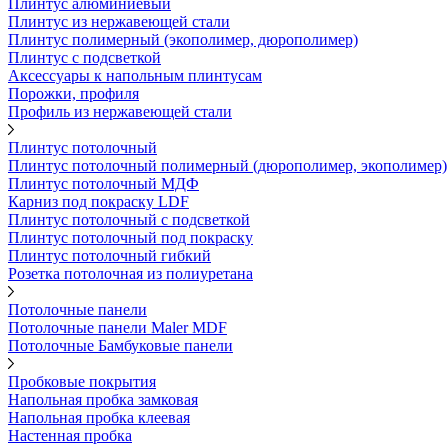
Плинтус алюминиевый
Плинтус из нержавеющей стали
Плинтус полимерный (экополимер, дюрополимер)
Плинтус с подсветкой
Аксессуары к напольным плинтусам
Порожки, профиля
Профиль из нержавеющей стали
Плинтус потолочный
Плинтус потолочный полимерный (дюрополимер, экополимер)
Плинтус потолочный МДФ
Карниз под покраску LDF
Плинтус потолочный с подсветкой
Плинтус потолочный под покраску
Плинтус потолочный гибкий
Розетка потолочная из полиуретана
Потолочные панели
Потолочные панели Maler MDF
Потолочные Бамбуковые панели
Пробковые покрытия
Напольная пробка замковая
Напольная пробка клеевая
Настенная пробка