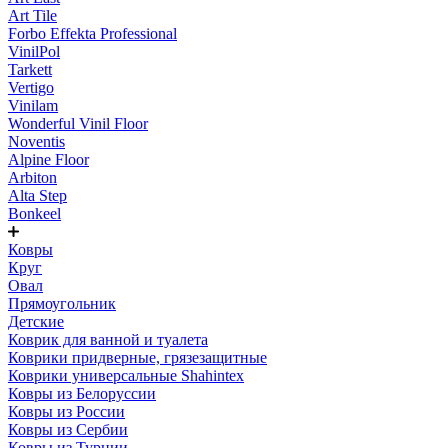
Art Tile
Forbo Effekta Professional
VinilPol
Tarkett
Vertigo
Vinilam
Wonderful Vinil Floor
Noventis
Alpine Floor
Arbiton
Alta Step
Bonkeel
Ковры
Круг
Овал
Прямоугольник
Детские
Коврик для ванной и туалета
Коврики придверные, грязезащитные
Коврики универсальные Shahintex
Ковры из Белоруссии
Ковры из России
Ковры из Сербии
Ковры из Турции