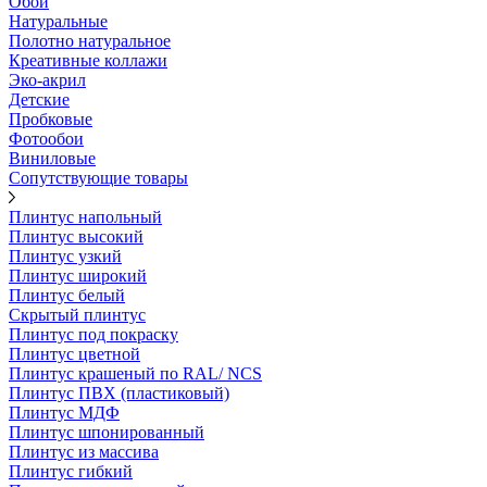
Обои
Натуральные
Полотно натуральное
Креативные коллажи
Эко-акрил
Детские
Пробковые
Фотообои
Виниловые
Сопутствующие товары
Плинтус напольный
Плинтус высокий
Плинтус узкий
Плинтус широкий
Плинтус белый
Скрытый плинтус
Плинтус под покраску
Плинтус цветной
Плинтус крашеный по RAL/ NCS
Плинтус ПВХ (пластиковый)
Плинтус МДФ
Плинтус шпонированный
Плинтус из массива
Плинтус гибкий