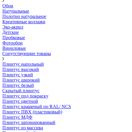
Обои
Натуральные
Полотно натуральное
Креативные коллажи
Эко-акрил
Детские
Пробковые
Фотообои
Виниловые
Сопутствующие товары
Плинтус напольный
Плинтус высокий
Плинтус узкий
Плинтус широкий
Плинтус белый
Скрытый плинтус
Плинтус под покраску
Плинтус цветной
Плинтус крашеный по RAL/ NCS
Плинтус ПВХ (пластиковый)
Плинтус МДФ
Плинтус шпонированный
Плинтус из массива