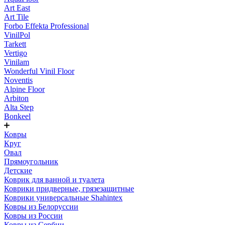
Art East
Art Tile
Forbo Effekta Professional
VinilPol
Tarkett
Vertigo
Vinilam
Wonderful Vinil Floor
Noventis
Alpine Floor
Arbiton
Alta Step
Bonkeel
Ковры
Круг
Овал
Прямоугольник
Детские
Коврик для ванной и туалета
Коврики придверные, грязезащитные
Коврики универсальные Shahintex
Ковры из Белоруссии
Ковры из России
Ковры из Сербии