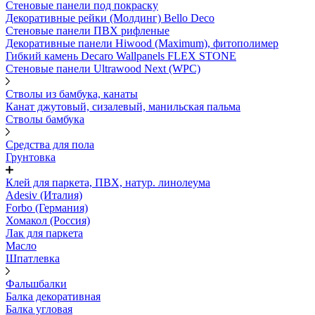
Стеновые панели под покраску
Декоративные рейки (Молдинг) Bello Deco
Стеновые панели ПВХ рифленыe
Декоративные панели Hiwood (Maximum), фитополимер
Гибкий камень Decaro Wallpanels FLEX STONE
Стеновые панели Ultrawood Next (WPC)
Стволы из бамбука, канаты
Канат джутовый, сизалевый, манильская пальма
Стволы бамбука
Средства для пола
Грунтовка
Клей для паркета, ПВХ, натур. линолеума
Adesiv (Италия)
Forbo (Германия)
Хомакол (Россия)
Лак для паркета
Масло
Шпатлевка
Фальшбалки
Балка декоративная
Балка угловая