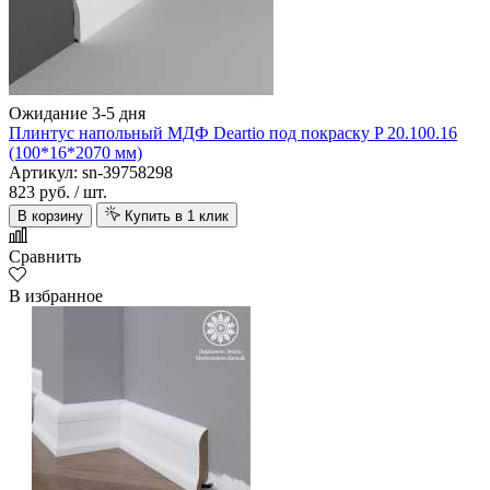
Ожидание 3-5 дня
Плинтус напольный МДФ Deartio под покраску P 20.100.16
(100*16*2070 мм)
Артикул: sn-39758298
823 руб.
/ шт.
В корзину
Купить в 1 клик
Сравнить
В избранное