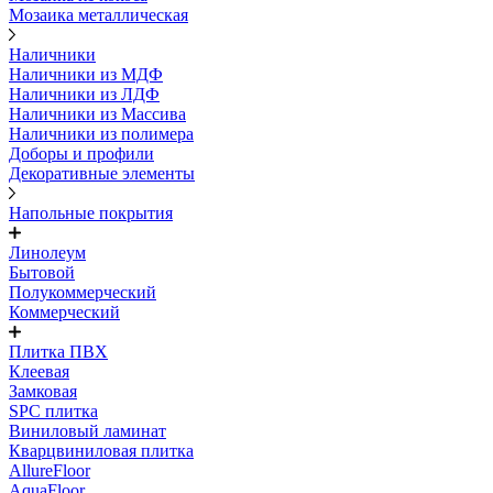
Мозаика металлическая
Наличники
Наличники из МДФ
Наличники из ЛДФ
Наличники из Массива
Наличники из полимера
Доборы и профили
Декоративные элементы
Напольные покрытия
Линолеум
Бытовой
Полукоммерческий
Коммерческий
Плитка ПВХ
Клеевая
Замковая
SPC плитка
Виниловый ламинат
Кварцвиниловая плитка
AllureFloor
AquaFloor