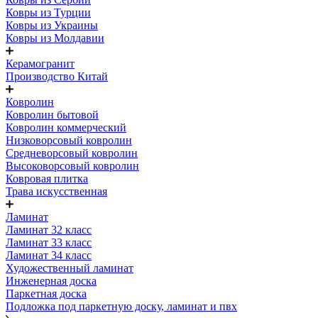
Ковры из Турции
Ковры из Украины
Ковры из Молдавии
Керамогранит
Производство Китай
Ковролин
Ковролин бытовой
Ковролин коммерческий
Низковорсовый ковролин
Средневорсовый ковролин
Высоковорсовый ковролин
Ковровая плитка
Трава искусственная
Ламинат
Ламинат 32 класс
Ламинат 33 класс
Ламинат 34 класс
Художественный ламинат
Инженерная доска
Паркетная доска
Подложка под паркетную доску, ламинат и пвх