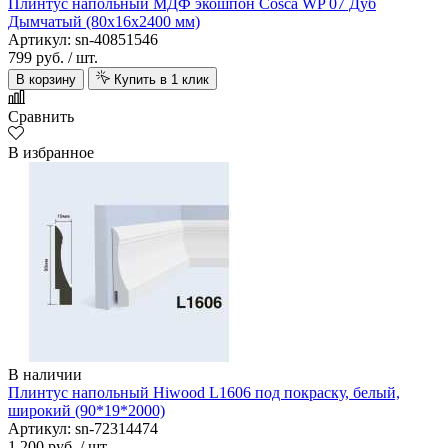
Плинтус напольный МДФ экошпон Cosca WP 07 Дуб
Дымчатый (80х16х2400 мм)
Артикул: sn-40851546
799 руб.
/ шт.
В корзину
Купить в 1 клик
Сравнить
В избранное
В наличии
Плинтус напольный Hiwood L1606 под покраску, белый,
широкий (90*19*2000)
Артикул: sn-72314474
1 200 руб.
/ шт.