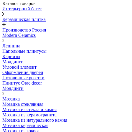
Каталог товаров
Интерьерный багет
Керамическая плитка
Производство Россия
Modern Ceramics
Лепнина
Напольные плинтусы
Карнизы
Молдинги
Угловой элемент
Оформление дверей
Потолочные розетки
Плинтус Orac decor
Молдинги
Мозаика
Мозаика стеклянная
Мозаика из стекла и камня
Мозаика из керамогранита
Мозаика из натурального камня
Мозаика керамическая
Мозаика из кокоса