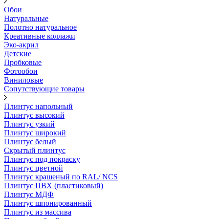
Обои
Натуральные
Полотно натуральное
Креативные коллажи
Эко-акрил
Детские
Пробковые
Фотообои
Виниловые
Сопутствующие товары
Плинтус напольный
Плинтус высокий
Плинтус узкий
Плинтус широкий
Плинтус белый
Скрытый плинтус
Плинтус под покраску
Плинтус цветной
Плинтус крашеный по RAL/ NCS
Плинтус ПВХ (пластиковый)
Плинтус МДФ
Плинтус шпонированный
Плинтус из массива