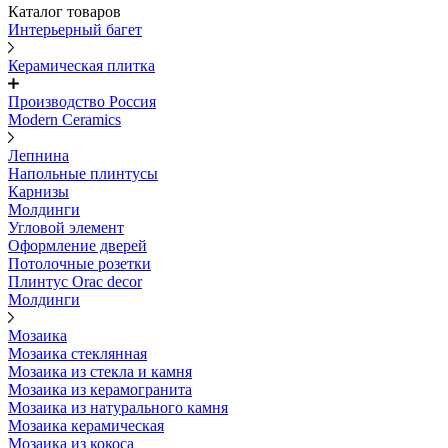
Каталог товаров
Интерьерный багет
Керамическая плитка
Производство Россия
Modern Ceramics
Лепнина
Напольные плинтусы
Карнизы
Молдинги
Угловой элемент
Оформление дверей
Потолочные розетки
Плинтус Orac decor
Молдинги
Мозаика
Мозаика стеклянная
Мозаика из стекла и камня
Мозаика из керамогранита
Мозаика из натурального камня
Мозаика керамическая
Мозаика из кокоса