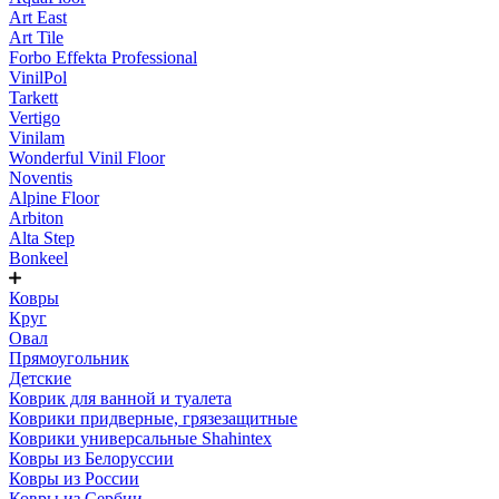
Art East
Art Tile
Forbo Effekta Professional
VinilPol
Tarkett
Vertigo
Vinilam
Wonderful Vinil Floor
Noventis
Alpine Floor
Arbiton
Alta Step
Bonkeel
Ковры
Круг
Овал
Прямоугольник
Детские
Коврик для ванной и туалета
Коврики придверные, грязезащитные
Коврики универсальные Shahintex
Ковры из Белоруссии
Ковры из России
Ковры из Сербии