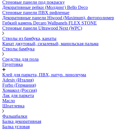
Стеновые панели под покраску
Декоративные рейки (Молдинг) Bello Deco
Стеновые панели ПВХ рифленыe
Декоративные панели Hiwood (Maximum), фитополимер
Гибкий камень Decaro Wallpanels FLEX STONE
Стеновые панели Ultrawood Next (WPC)
Стволы из бамбука, канаты
Канат джутовый, сизалевый, манильская пальма
Стволы бамбука
Средства для пола
Грунтовка
Клей для паркета, ПВХ, натур. линолеума
Adesiv (Италия)
Forbo (Германия)
Хомакол (Россия)
Лак для паркета
Масло
Шпатлевка
Фальшбалки
Балка декоративная
Балка угловая