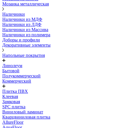
Мозаика металлическая
Наличники
Наличники из МДФ
Наличники из ЛДФ
Наличники из Массива
Наличники из полимера
Доборы и профили
Декоративные элементы
Напольные покрытия
Линолеум
Бытовой
Полукоммерческий
Коммерческий
Плитка ПВХ
Клеевая
Замковая
SPC плитка
Виниловый ламинат
Кварцвиниловая плитка
AllureFloor
AquaFloor