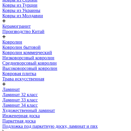
Ковры из Турции
Ковры из Украины
Ковры из Молдавии
Керамогранит
Производство Китай
Ковролин
Ковролин бытовой
Ковролин коммерческий
Низковорсовый ковролин
Средневорсовый ковролин
Высоковорсовый ковролин
Ковровая плитка
Трава искусственная
Ламинат
Ламинат 32 класс
Ламинат 33 класс
Ламинат 34 класс
Художественный ламинат
Инженерная доска
Паркетная доска
Подложка под паркетную доску, ламинат и пвх