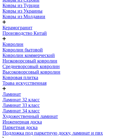
Ковры из Турции
Ковры из Украины
Ковры из Молдавии
Керамогранит
Производство Китай
Ковролин
Ковролин бытовой
Ковролин коммерческий
Низковорсовый ковролин
Средневорсовый ковролин
Высоковорсовый ковролин
Ковровая плитка
Трава искусственная
Ламинат
Ламинат 32 класс
Ламинат 33 класс
Ламинат 34 класс
Художественный ламинат
Инженерная доска
Паркетная доска
Подложка под паркетную доску, ламинат и пвх