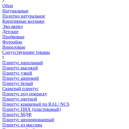
Обои
Натуральные
Полотно натуральное
Креативные коллажи
Эко-акрил
Детские
Пробковые
Фотообои
Виниловые
Сопутствующие товары
Плинтус напольный
Плинтус высокий
Плинтус узкий
Плинтус широкий
Плинтус белый
Скрытый плинтус
Плинтус под покраску
Плинтус цветной
Плинтус крашеный по RAL/ NCS
Плинтус ПВХ (пластиковый)
Плинтус МДФ
Плинтус шпонированный
Плинтус из массива