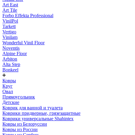
Art East
Art Tile
Forbo Effekta Professional
VinilPol
Tarkett
Vertigo
Vinilam
Wonderful Vinil Floor
Noventis
Alpine Floor
Arbiton
Alta Step
Bonkeel
Ковры
Круг
Овал
Прямоугольник
Детские
Коврик для ванной и туалета
Коврики придверные, грязезащитные
Коврики универсальные Shahintex
Ковры из Белоруссии
Ковры из России
Ковры из Сербии