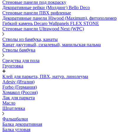
Стеновые панели под покраску
Декоративные рейки (Молдинг) Bello Deco
Стеновые панели ПВХ рифленыe
Декоративные панели Hiwood (Maximum), фитополимер
Гибкий камень Decaro Wallpanels FLEX STONE
Стеновые панели Ultrawood Next (WPC)
Стволы из бамбука, канаты
Канат джутовый, сизалевый, манильская пальма
Стволы бамбука
Средства для пола
Грунтовка
Клей для паркета, ПВХ, натур. линолеума
Adesiv (Италия)
Forbo (Германия)
Хомакол (Россия)
Лак для паркета
Масло
Шпатлевка
Фальшбалки
Балка декоративная
Балка угловая