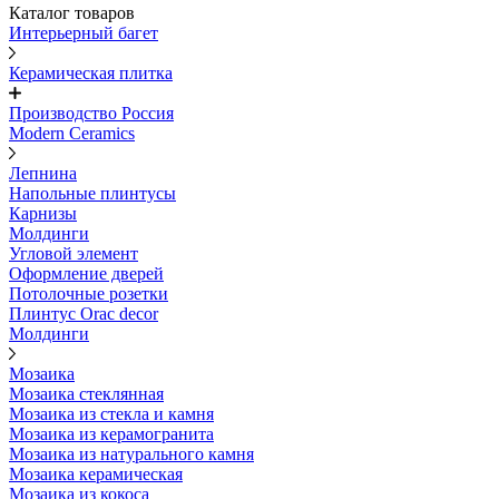
Каталог товаров
Интерьерный багет
Керамическая плитка
Производство Россия
Modern Ceramics
Лепнина
Напольные плинтусы
Карнизы
Молдинги
Угловой элемент
Оформление дверей
Потолочные розетки
Плинтус Orac decor
Молдинги
Мозаика
Мозаика стеклянная
Мозаика из стекла и камня
Мозаика из керамогранита
Мозаика из натурального камня
Мозаика керамическая
Мозаика из кокоса