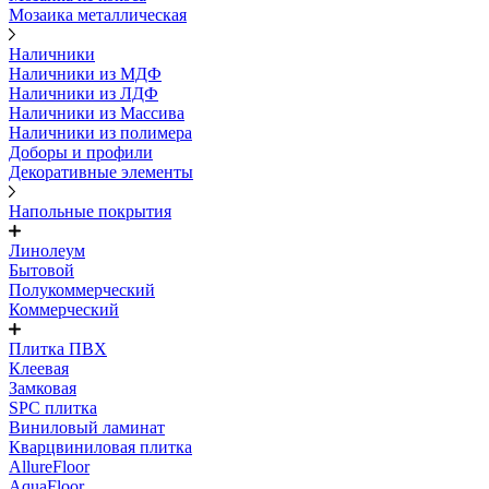
Мозаика металлическая
Наличники
Наличники из МДФ
Наличники из ЛДФ
Наличники из Массива
Наличники из полимера
Доборы и профили
Декоративные элементы
Напольные покрытия
Линолеум
Бытовой
Полукоммерческий
Коммерческий
Плитка ПВХ
Клеевая
Замковая
SPC плитка
Виниловый ламинат
Кварцвиниловая плитка
AllureFloor
AquaFloor