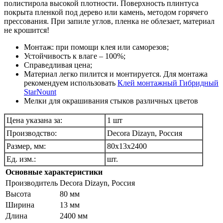
полистирола высокой плотности. Поверхность плинтуса
покрыта пленкой под дерево или камень, методом горячего
прессования. При запиле углов, пленка не облезает, материал
не крошится!
Монтаж: при помощи клея или саморезов;
Устойчивость к влаге – 100%;
Справедливая цена;
Материал легко пилится и монтируется. Для монтажа
рекомендуем использовать
Клей монтажный Гибридный
StarNount
Мелки для окрашивания стыков различных цветов
Цена указана за:
1 шт
Производство:
Decora Dizayn, Россия
Размер, мм:
80х13х2400
Ед. изм.:
шт.
Основные характеристики
Производитель
Decora Dizayn, Pоссия
Высота
80 мм
Ширина
13 мм
Длина
2400 мм