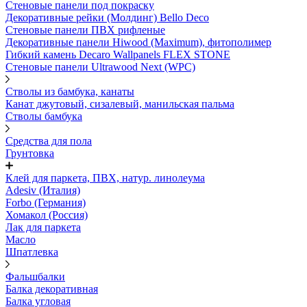
Стеновые панели под покраску
Декоративные рейки (Молдинг) Bello Deco
Стеновые панели ПВХ рифленыe
Декоративные панели Hiwood (Maximum), фитополимер
Гибкий камень Decaro Wallpanels FLEX STONE
Стеновые панели Ultrawood Next (WPC)
Стволы из бамбука, канаты
Канат джутовый, сизалевый, манильская пальма
Стволы бамбука
Средства для пола
Грунтовка
Клей для паркета, ПВХ, натур. линолеума
Adesiv (Италия)
Forbo (Германия)
Хомакол (Россия)
Лак для паркета
Масло
Шпатлевка
Фальшбалки
Балка декоративная
Балка угловая