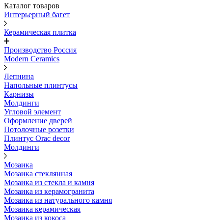
Каталог товаров
Интерьерный багет
Керамическая плитка
Производство Россия
Modern Ceramics
Лепнина
Напольные плинтусы
Карнизы
Молдинги
Угловой элемент
Оформление дверей
Потолочные розетки
Плинтус Orac decor
Молдинги
Мозаика
Мозаика стеклянная
Мозаика из стекла и камня
Мозаика из керамогранита
Мозаика из натурального камня
Мозаика керамическая
Мозаика из кокоса