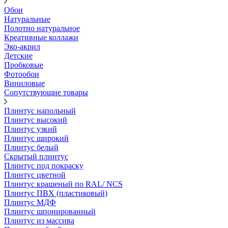
Обои
Натуральные
Полотно натуральное
Креативные коллажи
Эко-акрил
Детские
Пробковые
Фотообои
Виниловые
Сопутствующие товары
Плинтус напольный
Плинтус высокий
Плинтус узкий
Плинтус широкий
Плинтус белый
Скрытый плинтус
Плинтус под покраску
Плинтус цветной
Плинтус крашеный по RAL/ NCS
Плинтус ПВХ (пластиковый)
Плинтус МДФ
Плинтус шпонированный
Плинтус из массива