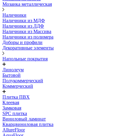
Мозаика металлическая
Наличники
Наличники из МДФ
Наличники из ЛДФ
Наличники из Массива
Наличники из полимера
Доборы и профили
Декоративные элементы
Напольные покрытия
Линолеум
Бытовой
Полукоммерческий
Коммерческий
Плитка ПВХ
Клеевая
Замковая
SPC плитка
Виниловый ламинат
Кварцвиниловая плитка
AllureFloor
AquaFloor