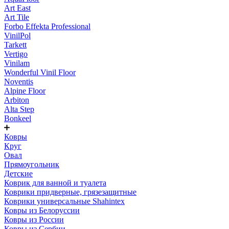
Art East
Art Tile
Forbo Effekta Professional
VinilPol
Tarkett
Vertigo
Vinilam
Wonderful Vinil Floor
Noventis
Alpine Floor
Arbiton
Alta Step
Bonkeel
Ковры
Круг
Овал
Прямоугольник
Детские
Коврик для ванной и туалета
Коврики придверные, грязезащитные
Коврики универсальные Shahintex
Ковры из Белоруссии
Ковры из России
Ковры из Сербии