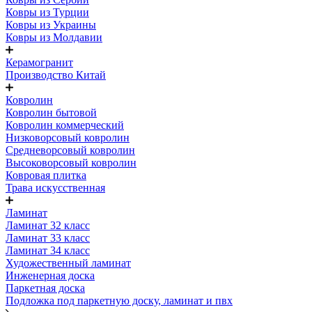
Ковры из Турции
Ковры из Украины
Ковры из Молдавии
Керамогранит
Производство Китай
Ковролин
Ковролин бытовой
Ковролин коммерческий
Низковорсовый ковролин
Средневорсовый ковролин
Высоковорсовый ковролин
Ковровая плитка
Трава искусственная
Ламинат
Ламинат 32 класс
Ламинат 33 класс
Ламинат 34 класс
Художественный ламинат
Инженерная доска
Паркетная доска
Подложка под паркетную доску, ламинат и пвх