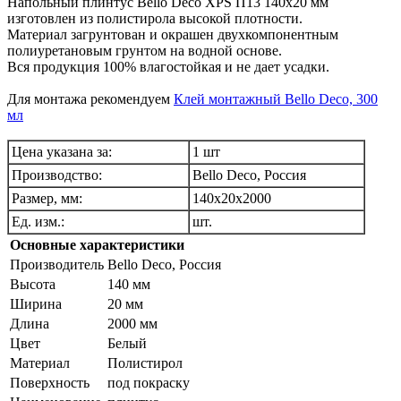
Напольный плинтус Bello Deco XPS П13 140x20 мм
изготовлен из полистирола высокой плотности.
Материал загрунтован и окрашен двухкомпонентным
полиуретановым грунтом на водной основе.
Вся продукция 100% влагостойкая и не дает усадки.
Для монтажа рекомендуем
Клей монтажный Bello Deco, 300
мл
Цена указана за:
1 шт
Производство:
Bello Deco, Россия
Размер, мм:
140х20х2000
Ед. изм.:
шт.
Основные характеристики
Производитель
Bello Deco, Pоссия
Высота
140 мм
Ширина
20 мм
Длина
2000 мм
Цвет
Белый
Материал
Полистирол
Поверхность
под покраску