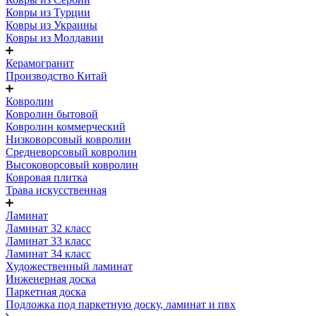
Ковры из Турции
Ковры из Украины
Ковры из Молдавии
Керамогранит
Производство Китай
Ковролин
Ковролин бытовой
Ковролин коммерческий
Низковорсовый ковролин
Средневорсовый ковролин
Высоковорсовый ковролин
Ковровая плитка
Трава искусственная
Ламинат
Ламинат 32 класс
Ламинат 33 класс
Ламинат 34 класс
Художественный ламинат
Инженерная доска
Паркетная доска
Подложка под паркетную доску, ламинат и пвх