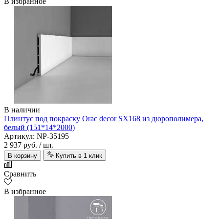
В избранное
В наличии
Плинтус под покраску Orac decor SX168 из дюрополимера,
белый (151*14*2000)
Артикул: NP-35195
2 937 руб.
/ шт.
В корзину
Купить в 1 клик
Сравнить
В избранное