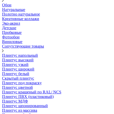
Обои
Натуральные
Полотно натуральное
Креативные коллажи
Эко-акрил
Детские
Пробковые
Фотообои
Виниловые
Сопутствующие товары
Плинтус напольный
Плинтус высокий
Плинтус узкий
Плинтус широкий
Плинтус белый
Скрытый плинтус
Плинтус под покраску
Плинтус цветной
Плинтус крашеный по RAL/ NCS
Плинтус ПВХ (пластиковый)
Плинтус МДФ
Плинтус шпонированный
Плинтус из массива