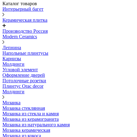
Каталог товаров
Интерьерный багет
Керамическая плитка
Производство Россия
Modern Ceramics
Лепнина
Напольные плинтусы
Карнизы
Молдинги
Угловой элемент
Оформление дверей
Потолочные розетки
Плинтус Orac decor
Молдинги
Мозаика
Мозаика стеклянная
Мозаика из стекла и камня
Мозаика из керамогранита
Мозаика из натурального камня
Мозаика керамическая
Мозаика из кокоса