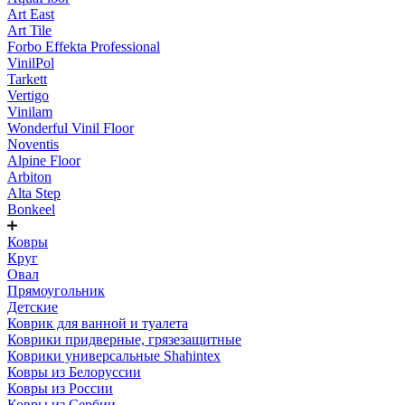
Art East
Art Tile
Forbo Effekta Professional
VinilPol
Tarkett
Vertigo
Vinilam
Wonderful Vinil Floor
Noventis
Alpine Floor
Arbiton
Alta Step
Bonkeel
Ковры
Круг
Овал
Прямоугольник
Детские
Коврик для ванной и туалета
Коврики придверные, грязезащитные
Коврики универсальные Shahintex
Ковры из Белоруссии
Ковры из России
Ковры из Сербии