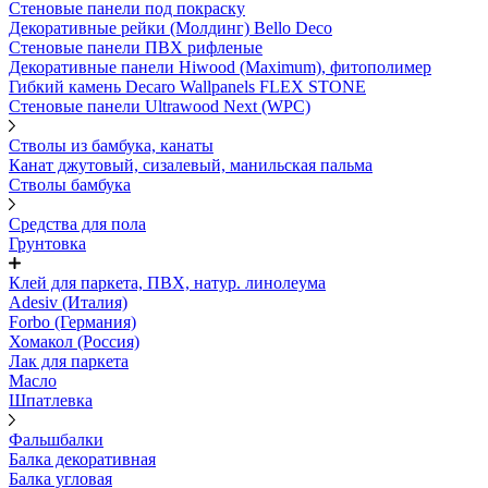
Стеновые панели под покраску
Декоративные рейки (Молдинг) Bello Deco
Стеновые панели ПВХ рифленыe
Декоративные панели Hiwood (Maximum), фитополимер
Гибкий камень Decaro Wallpanels FLEX STONE
Стеновые панели Ultrawood Next (WPC)
Стволы из бамбука, канаты
Канат джутовый, сизалевый, манильская пальма
Стволы бамбука
Средства для пола
Грунтовка
Клей для паркета, ПВХ, натур. линолеума
Adesiv (Италия)
Forbo (Германия)
Хомакол (Россия)
Лак для паркета
Масло
Шпатлевка
Фальшбалки
Балка декоративная
Балка угловая