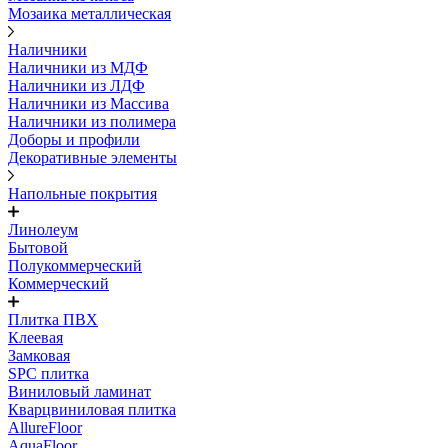
Мозаика металлическая
Наличники
Наличники из МДФ
Наличники из ЛДФ
Наличники из Массива
Наличники из полимера
Доборы и профили
Декоративные элементы
Напольные покрытия
Линолеум
Бытовой
Полукоммерческий
Коммерческий
Плитка ПВХ
Клеевая
Замковая
SPC плитка
Виниловый ламинат
Кварцвиниловая плитка
AllureFloor
AquaFloor