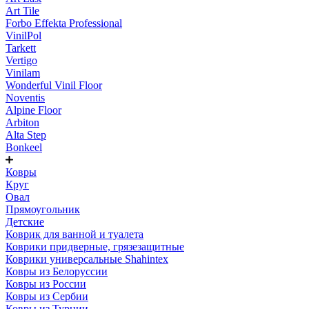
Art Tile
Forbo Effekta Professional
VinilPol
Tarkett
Vertigo
Vinilam
Wonderful Vinil Floor
Noventis
Alpine Floor
Arbiton
Alta Step
Bonkeel
Ковры
Круг
Овал
Прямоугольник
Детские
Коврик для ванной и туалета
Коврики придверные, грязезащитные
Коврики универсальные Shahintex
Ковры из Белоруссии
Ковры из России
Ковры из Сербии
Ковры из Турции