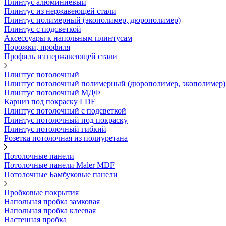
Плинтус алюминиевый
Плинтус из нержавеющей стали
Плинтус полимерный (экополимер, дюрополимер)
Плинтус с подсветкой
Аксессуары к напольным плинтусам
Порожки, профиля
Профиль из нержавеющей стали
Плинтус потолочный
Плинтус потолочный полимерный (дюрополимер, экополимер)
Плинтус потолочный МДФ
Карниз под покраску LDF
Плинтус потолочный с подсветкой
Плинтус потолочный под покраску
Плинтус потолочный гибкий
Розетка потолочная из полиуретана
Потолочные панели
Потолочные панели Maler MDF
Потолочные Бамбуковые панели
Пробковые покрытия
Напольная пробка замковая
Напольная пробка клеевая
Настенная пробка