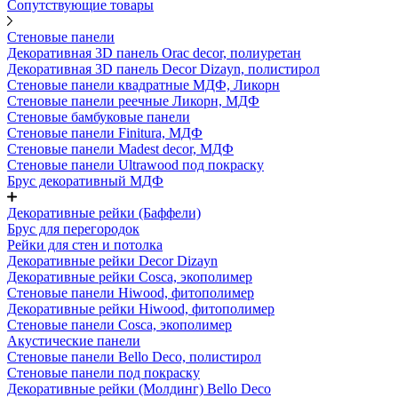
Сопутствующие товары
Стеновые панели
Декоративная 3D панель Orac decor, полиуретан
Декоративная 3D панель Decor Dizayn, полистирол
Стеновые панели квадратные МДФ, Ликорн
Стеновые панели реечные Ликорн, МДФ
Стеновые бамбуковые панели
Стеновые панели Finitura, МДФ
Стеновые панели Madest decor, МДФ
Стеновые панели Ultrawood под покраску
Брус декоративный МДФ
Декоративные рейки (Баффели)
Брус для перегородок
Рейки для стен и потолка
Декоративные рейки Decor Dizayn
Декоративные рейки Cosca, экополимер
Стеновые панели Hiwood, фитополимер
Декоративные рейки Hiwood, фитополимер
Стеновые панели Cosca, экополимер
Акустические панели
Стеновые панели Bello Deco, полистирол
Стеновые панели под покраску
Декоративные рейки (Молдинг) Bello Deco