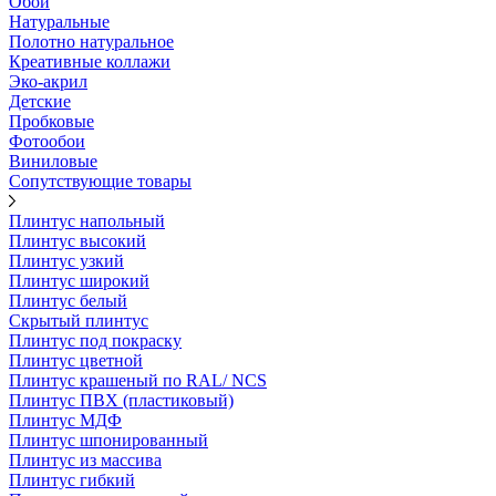
Обои
Натуральные
Полотно натуральное
Креативные коллажи
Эко-акрил
Детские
Пробковые
Фотообои
Виниловые
Сопутствующие товары
Плинтус напольный
Плинтус высокий
Плинтус узкий
Плинтус широкий
Плинтус белый
Скрытый плинтус
Плинтус под покраску
Плинтус цветной
Плинтус крашеный по RAL/ NCS
Плинтус ПВХ (пластиковый)
Плинтус МДФ
Плинтус шпонированный
Плинтус из массива
Плинтус гибкий