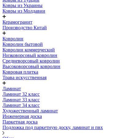
Ковры из Украины
Ковры из Молдавии
Керамогранит
Производство Китай
Ковролин
Ковролин бытовой
Ковролин коммерческий
Низковорсовый ковролин
Средневорсовый ковролин
Высоковорсовый ковролин
Ковровая плитка
Трава искусственная
Ламинат
Ламинат 32 класс
Ламинат 33 класс
Ламинат 34 класс
Художественный ламинат
Инженерная доска
Паркетная доска
Подложка под паркетную доску, ламинат и пвх