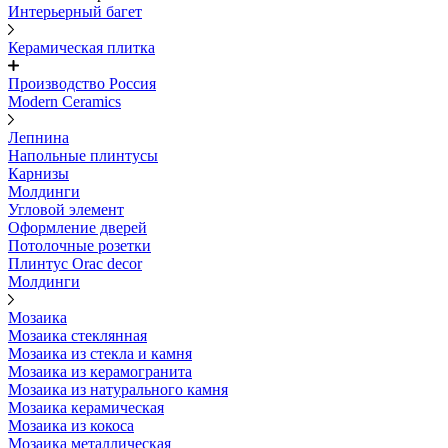
Интерьерный багет
Керамическая плитка
Производство Россия
Modern Ceramics
Лепнина
Напольные плинтусы
Карнизы
Молдинги
Угловой элемент
Оформление дверей
Потолочные розетки
Плинтус Orac decor
Молдинги
Мозаика
Мозаика стеклянная
Мозаика из стекла и камня
Мозаика из керамогранита
Мозаика из натурального камня
Мозаика керамическая
Мозаика из кокоса
Мозаика металлическая