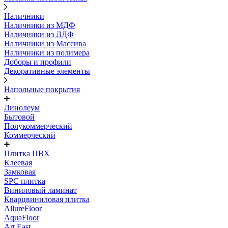
Наличники
Наличники из МДФ
Наличники из ЛДФ
Наличники из Массива
Наличники из полимера
Доборы и профили
Декоративные элементы
Напольные покрытия
Линолеум
Бытовой
Полукоммерческий
Коммерческий
Плитка ПВХ
Клеевая
Замковая
SPC плитка
Виниловый ламинат
Кварцвиниловая плитка
AllureFloor
AquaFloor
Art East