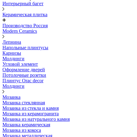
Интерьерный багет
Керамическая плитка
Производство Россия
Modern Ceramics
Лепнина
Напольные плинтусы
Карнизы
Молдинги
Угловой элемент
Оформление дверей
Потолочные розетки
Плинтус Orac decor
Молдинги
Мозаика
Мозаика стеклянная
Мозаика из стекла и камня
Мозаика из керамогранита
Мозаика из натурального камня
Мозаика керамическая
Мозаика из кокоса
Мозаика металлическая