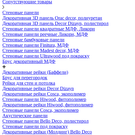
Сопутствующие товары
Стеновые панели
Декоративная 3D панель Orac decor, полиуретан
Декоративная 3D панель Decor Dizayn, полистирол
Стеновые панели квадратные МДФ, Ликорн
Стеновые панели реечные Ликорн, МДФ
Стеновые бамбуковые панели
Стеновые панели Finitura, МДФ
Стеновые панели Madest decor, МДФ
Стеновые панели Ultrawood под покраску
Брус декоративный МДФ
Декоративные рейки (Баффели)
Брус для перегородок
Рейки для стен и потолка
Декоративные рейки Decor Dizayn
Декоративные рейки Cosca, экополимер
Стеновые панели Hiwood, фитополимер
Декоративные рейки Hiwood, фитополимер
Стеновые панели Cosca, экополимер
Акустические панели
Стеновые панели Bello Deco, полистирол
Стеновые панели под покраску
Декоративные рейки (Молдинг) Bello Deco