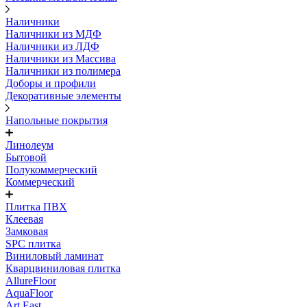
Наличники
Наличники из МДФ
Наличники из ЛДФ
Наличники из Массива
Наличники из полимера
Доборы и профили
Декоративные элементы
Напольные покрытия
Линолеум
Бытовой
Полукоммерческий
Коммерческий
Плитка ПВХ
Клеевая
Замковая
SPC плитка
Виниловый ламинат
Кварцвиниловая плитка
AllureFloor
AquaFloor
Art East