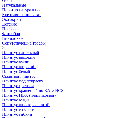
Обои
Натуральные
Полотно натуральное
Креативные коллажи
Эко-акрил
Детские
Пробковые
Фотообои
Виниловые
Сопутствующие товары
Плинтус напольный
Плинтус высокий
Плинтус узкий
Плинтус широкий
Плинтус белый
Скрытый плинтус
Плинтус под покраску
Плинтус цветной
Плинтус крашеный по RAL/ NCS
Плинтус ПВХ (пластиковый)
Плинтус МДФ
Плинтус шпонированный
Плинтус из массива
Плинтус гибкий