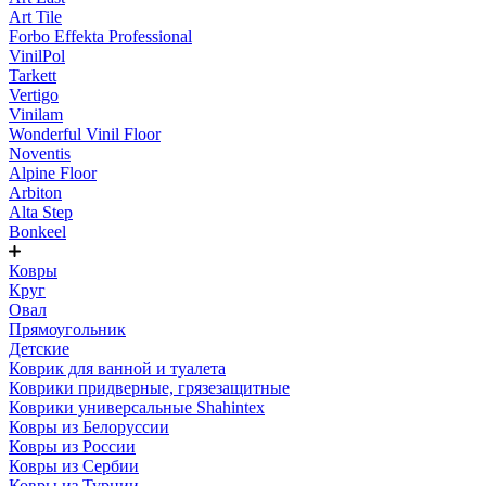
Art Tile
Forbo Effekta Professional
VinilPol
Tarkett
Vertigo
Vinilam
Wonderful Vinil Floor
Noventis
Alpine Floor
Arbiton
Alta Step
Bonkeel
Ковры
Круг
Овал
Прямоугольник
Детские
Коврик для ванной и туалета
Коврики придверные, грязезащитные
Коврики универсальные Shahintex
Ковры из Белоруссии
Ковры из России
Ковры из Сербии
Ковры из Турции