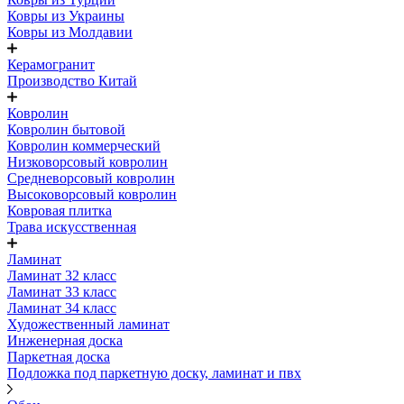
Ковры из Украины
Ковры из Молдавии
Керамогранит
Производство Китай
Ковролин
Ковролин бытовой
Ковролин коммерческий
Низковорсовый ковролин
Средневорсовый ковролин
Высоковорсовый ковролин
Ковровая плитка
Трава искусственная
Ламинат
Ламинат 32 класс
Ламинат 33 класс
Ламинат 34 класс
Художественный ламинат
Инженерная доска
Паркетная доска
Подложка под паркетную доску, ламинат и пвх