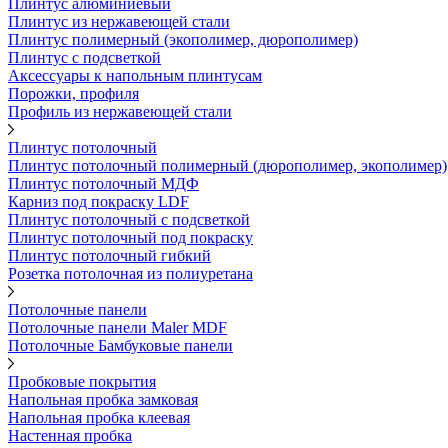
Плинтус алюминиевый
Плинтус из нержавеющей стали
Плинтус полимерный (экополимер, дюрополимер)
Плинтус с подсветкой
Аксессуары к напольным плинтусам
Порожки, профиля
Профиль из нержавеющей стали
Плинтус потолочный
Плинтус потолочный полимерный (дюрополимер, экополимер)
Плинтус потолочный МДФ
Карниз под покраску LDF
Плинтус потолочный с подсветкой
Плинтус потолочный под покраску
Плинтус потолочный гибкий
Розетка потолочная из полиуретана
Потолочные панели
Потолочные панели Maler MDF
Потолочные Бамбуковые панели
Пробковые покрытия
Напольная пробка замковая
Напольная пробка клеевая
Настенная пробка