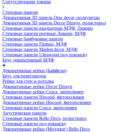
Сопутствующие товары
Стеновые панели
Декоративная 3D панель Orac decor, полиуретан
Декоративная 3D панель Decor Dizayn, полистирол
Стеновые панели квадратные МДФ, Ликорн
Стеновые панели реечные Ликорн, МДФ
Стеновые бамбуковые панели
Стеновые панели Finitura, МДФ
Стеновые панели Madest decor, МДФ
Стеновые панели Ultrawood под покраску
Брус декоративный МДФ
Декоративные рейки (Баффели)
Брус для перегородок
Рейки для стен и потолка
Декоративные рейки Decor Dizayn
Декоративные рейки Cosca, экополимер
Стеновые панели Hiwood, фитополимер
Декоративные рейки Hiwood, фитополимер
Стеновые панели Cosca, экополимер
Акустические панели
Стеновые панели Bello Deco, полистирол
Стеновые панели под покраску
Декоративные рейки (Молдинг) Bello Deco