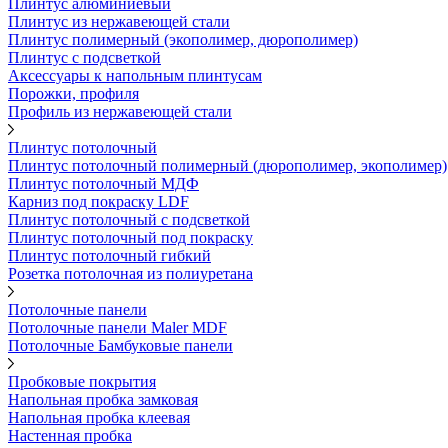
Плинтус алюминиевый
Плинтус из нержавеющей стали
Плинтус полимерный (экополимер, дюрополимер)
Плинтус с подсветкой
Аксессуары к напольным плинтусам
Порожки, профиля
Профиль из нержавеющей стали
Плинтус потолочный
Плинтус потолочный полимерный (дюрополимер, экополимер)
Плинтус потолочный МДФ
Карниз под покраску LDF
Плинтус потолочный с подсветкой
Плинтус потолочный под покраску
Плинтус потолочный гибкий
Розетка потолочная из полиуретана
Потолочные панели
Потолочные панели Maler MDF
Потолочные Бамбуковые панели
Пробковые покрытия
Напольная пробка замковая
Напольная пробка клеевая
Настенная пробка