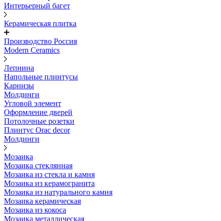
Интерьерный багет
Керамическая плитка
Производство Россия
Modern Ceramics
Лепнина
Напольные плинтусы
Карнизы
Молдинги
Угловой элемент
Оформление дверей
Потолочные розетки
Плинтус Orac decor
Молдинги
Мозаика
Мозаика стеклянная
Мозаика из стекла и камня
Мозаика из керамогранита
Мозаика из натурального камня
Мозаика керамическая
Мозаика из кокоса
Мозаика металлическая