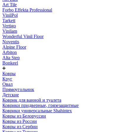
Art Tile
Forbo Effekta Professional
VinilPol
Tarkett
Vertigo
Vinilam
Wonderful Vinil Floor
Noventis
Alpine Floor
Arbiton
Alta Step
Bonkeel
Ковры
Круг
Овал
Прямоугольник
Детские
Коврик для ванной и туалета
Коврики придверные, грязезащитные
Коврики универсальные Shahintex
Ковры из Белоруссии
Ковры из России
Ковры из Сербии
Ковры из Турции