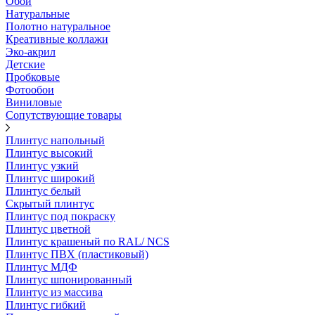
Обои
Натуральные
Полотно натуральное
Креативные коллажи
Эко-акрил
Детские
Пробковые
Фотообои
Виниловые
Сопутствующие товары
Плинтус напольный
Плинтус высокий
Плинтус узкий
Плинтус широкий
Плинтус белый
Скрытый плинтус
Плинтус под покраску
Плинтус цветной
Плинтус крашеный по RAL/ NCS
Плинтус ПВХ (пластиковый)
Плинтус МДФ
Плинтус шпонированный
Плинтус из массива
Плинтус гибкий