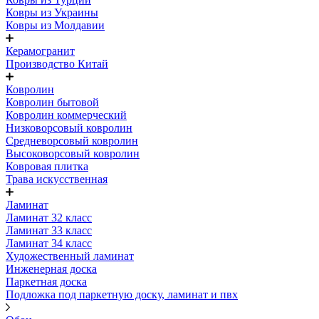
Ковры из Украины
Ковры из Молдавии
Керамогранит
Производство Китай
Ковролин
Ковролин бытовой
Ковролин коммерческий
Низковорсовый ковролин
Средневорсовый ковролин
Высоковорсовый ковролин
Ковровая плитка
Трава искусственная
Ламинат
Ламинат 32 класс
Ламинат 33 класс
Ламинат 34 класс
Художественный ламинат
Инженерная доска
Паркетная доска
Подложка под паркетную доску, ламинат и пвх