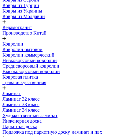
Ковры из Турции
Ковры из Украины
Ковры из Молдавии
Керамогранит
Производство Китай
Ковролин
Ковролин бытовой
Ковролин коммерческий
Низковорсовый ковролин
Средневорсовый ковролин
Высоковорсовый ковролин
Ковровая плитка
Трава искусственная
Ламинат
Ламинат 32 класс
Ламинат 33 класс
Ламинат 34 класс
Художественный ламинат
Инженерная доска
Паркетная доска
Подложка под паркетную доску, ламинат и пвх