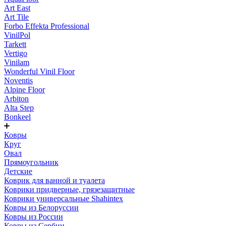
Art East
Art Tile
Forbo Effekta Professional
VinilPol
Tarkett
Vertigo
Vinilam
Wonderful Vinil Floor
Noventis
Alpine Floor
Arbiton
Alta Step
Bonkeel
Ковры
Круг
Овал
Прямоугольник
Детские
Коврик для ванной и туалета
Коврики придверные, грязезащитные
Коврики универсальные Shahintex
Ковры из Белоруссии
Ковры из России
Ковры из Сербии