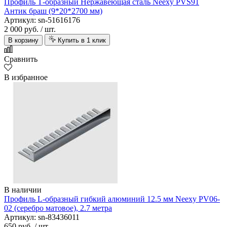
Профиль Т-образный Нержавеющая сталь Neexy PVS91
Антик браш (9*20*2700 мм)
Артикул: sn-51616176
2 000 руб.
/ шт.
В корзину
Купить в 1 клик
Сравнить
В избранное
В наличии
Профиль L-образный гибкий алюминий 12.5 мм Neexy PV06-
02 (серебро матовое), 2.7 метра
Артикул: sn-83436011
650 руб.
/ шт.