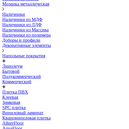
Мозаика металлическая
Наличники
Наличники из МДФ
Наличники из ЛДФ
Наличники из Массива
Наличники из полимера
Доборы и профили
Декоративные элементы
Напольные покрытия
Линолеум
Бытовой
Полукоммерческий
Коммерческий
Плитка ПВХ
Клеевая
Замковая
SPC плитка
Виниловый ламинат
Кварцвиниловая плитка
AllureFloor
AquaFloor