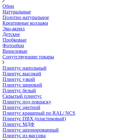
Обои
Натуральные
Полотно натуральное
Креативные коллажи
Эко-акрил
Детские
Пробковые
Фотообои
Виниловые
Сопутствующие товары
Плинтус напольный
Плинтус высокий
Плинтус узкий
Плинтус широкий
Плинтус белый
Скрытый плинтус
Плинтус под покраску
Плинтус цветной
Плинтус крашеный по RAL/ NCS
Плинтус ПВХ (пластиковый)
Плинтус МДФ
Плинтус шпонированный
Плинтус из массива