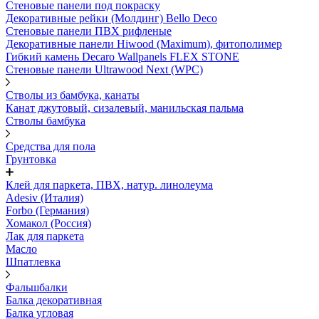
Стеновые панели под покраску
Декоративные рейки (Молдинг) Bello Deco
Стеновые панели ПВХ рифленыe
Декоративные панели Hiwood (Maximum), фитополимер
Гибкий камень Decaro Wallpanels FLEX STONE
Стеновые панели Ultrawood Next (WPC)
Стволы из бамбука, канаты
Канат джутовый, сизалевый, манильская пальма
Стволы бамбука
Средства для пола
Грунтовка
Клей для паркета, ПВХ, натур. линолеума
Adesiv (Италия)
Forbo (Германия)
Хомакол (Россия)
Лак для паркета
Масло
Шпатлевка
Фальшбалки
Балка декоративная
Балка угловая