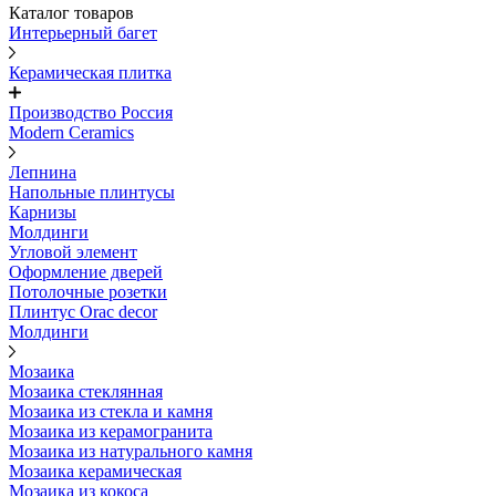
Каталог товаров
Интерьерный багет
Керамическая плитка
Производство Россия
Modern Ceramics
Лепнина
Напольные плинтусы
Карнизы
Молдинги
Угловой элемент
Оформление дверей
Потолочные розетки
Плинтус Orac decor
Молдинги
Мозаика
Мозаика стеклянная
Мозаика из стекла и камня
Мозаика из керамогранита
Мозаика из натурального камня
Мозаика керамическая
Мозаика из кокоса