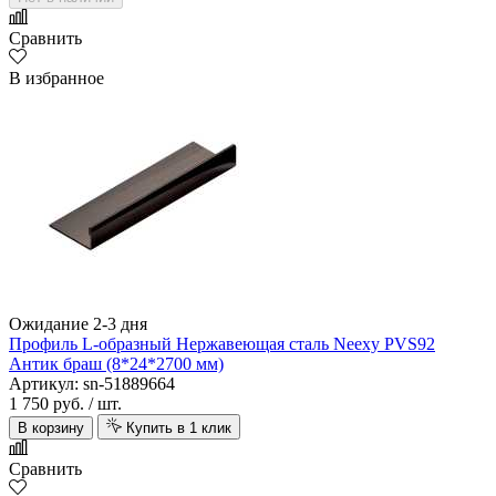
Сравнить
В избранное
Ожидание 2-3 дня
Профиль L-образный Нержавеющая сталь Neexy PVS92
Антик браш (8*24*2700 мм)
Артикул: sn-51889664
1 750 руб.
/ шт.
В корзину
Купить в 1 клик
Сравнить