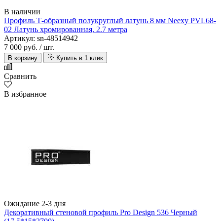
В наличии
Профиль Т-образный полукруглый латунь 8 мм Neexy PVL68-
02 Латунь хромированная, 2.7 метра
Артикул: sn-48514942
7 000 руб.
/ шт.
В корзину
Купить в 1 клик
Сравнить
В избранное
Ожидание 2-3 дня
Декоративный стеновой профиль Pro Design 536 Черный