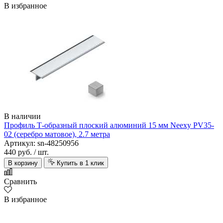
В избранное
В наличии
Профиль Т-образный плоский алюминий 15 мм Neexy PV35-
02 (серебро матовое), 2.7 метра
Артикул: sn-48250956
440 руб.
/ шт.
В корзину
Купить в 1 клик
Сравнить
В избранное