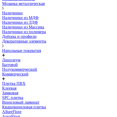
Мозаика металлическая
Наличники
Наличники из МДФ
Наличники из ЛДФ
Наличники из Массива
Наличники из полимера
Доборы и профили
Декоративные элементы
Напольные покрытия
Линолеум
Бытовой
Полукоммерческий
Коммерческий
Плитка ПВХ
Клеевая
Замковая
SPC плитка
Виниловый ламинат
Кварцвиниловая плитка
AllureFloor
AquaFloor