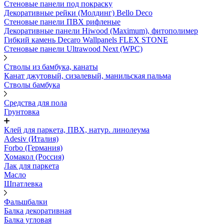
Стеновые панели под покраску
Декоративные рейки (Молдинг) Bello Deco
Стеновые панели ПВХ рифленыe
Декоративные панели Hiwood (Maximum), фитополимер
Гибкий камень Decaro Wallpanels FLEX STONE
Стеновые панели Ultrawood Next (WPC)
Стволы из бамбука, канаты
Канат джутовый, сизалевый, манильская пальма
Стволы бамбука
Средства для пола
Грунтовка
Клей для паркета, ПВХ, натур. линолеума
Adesiv (Италия)
Forbo (Германия)
Хомакол (Россия)
Лак для паркета
Масло
Шпатлевка
Фальшбалки
Балка декоративная
Балка угловая