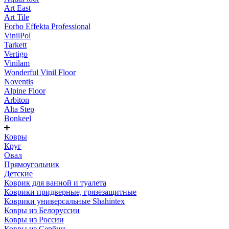
Art East
Art Tile
Forbo Effekta Professional
VinilPol
Tarkett
Vertigo
Vinilam
Wonderful Vinil Floor
Noventis
Alpine Floor
Arbiton
Alta Step
Bonkeel
Ковры
Круг
Овал
Прямоугольник
Детские
Коврик для ванной и туалета
Коврики придверные, грязезащитные
Коврики универсальные Shahintex
Ковры из Белоруссии
Ковры из России
Ковры из Сербии