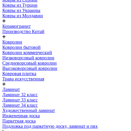
Ковры из Турции
Ковры из Украины
Ковры из Молдавии
Керамогранит
Производство Китай
Ковролин
Ковролин бытовой
Ковролин коммерческий
Низковорсовый ковролин
Средневорсовый ковролин
Высоковорсовый ковролин
Ковровая плитка
Трава искусственная
Ламинат
Ламинат 32 класс
Ламинат 33 класс
Ламинат 34 класс
Художественный ламинат
Инженерная доска
Паркетная доска
Подложка под паркетную доску, ламинат и пвх