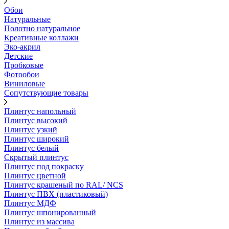
Обои
Натуральные
Полотно натуральное
Креативные коллажи
Эко-акрил
Детские
Пробковые
Фотообои
Виниловые
Сопутствующие товары
Плинтус напольный
Плинтус высокий
Плинтус узкий
Плинтус широкий
Плинтус белый
Скрытый плинтус
Плинтус под покраску
Плинтус цветной
Плинтус крашеный по RAL/ NCS
Плинтус ПВХ (пластиковый)
Плинтус МДФ
Плинтус шпонированный
Плинтус из массива