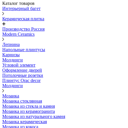
Каталог товаров
Интерьерный багет
Керамическая плитка
Производство Россия
Modern Ceramics
Лепнина
Напольные плинтусы
Карнизы
Молдинги
Угловой элемент
Оформление дверей
Потолочные розетки
Плинтус Orac decor
Молдинги
Мозаика
Мозаика стеклянная
Мозаика из стекла и камня
Мозаика из керамогранита
Мозаика из натурального камня
Мозаика керамическая
Мозаика из кокоса