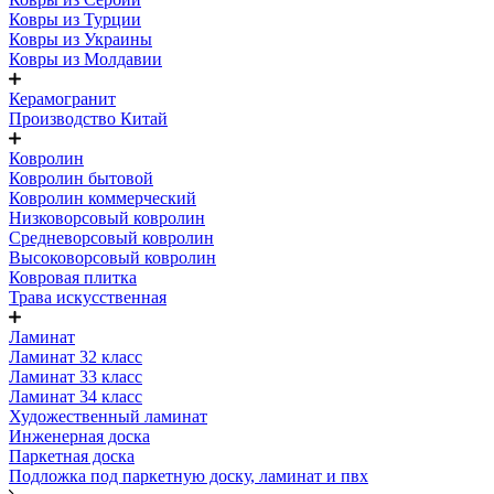
Ковры из Турции
Ковры из Украины
Ковры из Молдавии
Керамогранит
Производство Китай
Ковролин
Ковролин бытовой
Ковролин коммерческий
Низковорсовый ковролин
Средневорсовый ковролин
Высоковорсовый ковролин
Ковровая плитка
Трава искусственная
Ламинат
Ламинат 32 класс
Ламинат 33 класс
Ламинат 34 класс
Художественный ламинат
Инженерная доска
Паркетная доска
Подложка под паркетную доску, ламинат и пвх