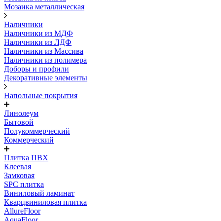
Мозаика металлическая
Наличники
Наличники из МДФ
Наличники из ЛДФ
Наличники из Массива
Наличники из полимера
Доборы и профили
Декоративные элементы
Напольные покрытия
Линолеум
Бытовой
Полукоммерческий
Коммерческий
Плитка ПВХ
Клеевая
Замковая
SPC плитка
Виниловый ламинат
Кварцвиниловая плитка
AllureFloor
AquaFloor