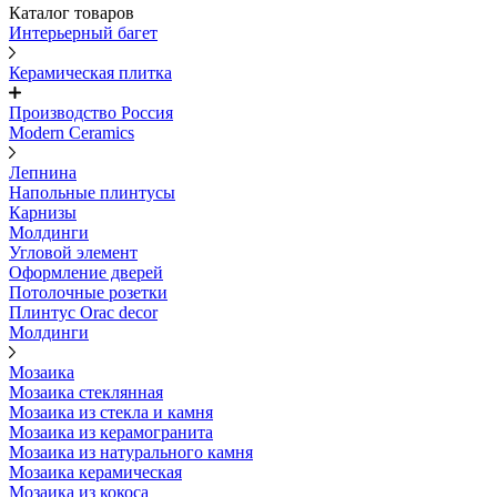
Каталог товаров
Интерьерный багет
Керамическая плитка
Производство Россия
Modern Ceramics
Лепнина
Напольные плинтусы
Карнизы
Молдинги
Угловой элемент
Оформление дверей
Потолочные розетки
Плинтус Orac decor
Молдинги
Мозаика
Мозаика стеклянная
Мозаика из стекла и камня
Мозаика из керамогранита
Мозаика из натурального камня
Мозаика керамическая
Мозаика из кокоса