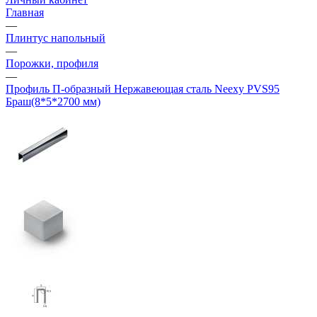
Главная
—
Плинтус напольный
—
Порожки, профиля
—
Профиль П-образный Нержавеющая сталь Neexy PVS95
Браш(8*5*2700 мм)