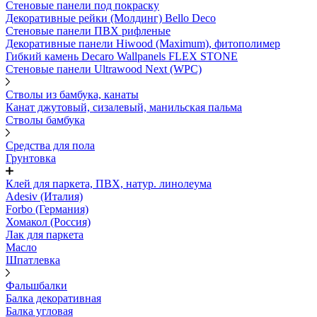
Стеновые панели под покраску
Декоративные рейки (Молдинг) Bello Deco
Стеновые панели ПВХ рифленыe
Декоративные панели Hiwood (Maximum), фитополимер
Гибкий камень Decaro Wallpanels FLEX STONE
Стеновые панели Ultrawood Next (WPC)
Стволы из бамбука, канаты
Канат джутовый, сизалевый, манильская пальма
Стволы бамбука
Средства для пола
Грунтовка
Клей для паркета, ПВХ, натур. линолеума
Adesiv (Италия)
Forbo (Германия)
Хомакол (Россия)
Лак для паркета
Масло
Шпатлевка
Фальшбалки
Балка декоративная
Балка угловая