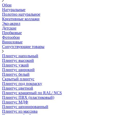
Обои
Натуральные
Полотно натуральное
Креативные коллажи
Эко-акрил
Детские
Пробковые
Фотообои
Виниловые
Сопутствующие товары
Плинтус напольный
Плинтус высокий
Плинтус узкий
Плинтус широкий
Плинтус белый
Скрытый плинтус
Плинтус под покраску
Плинтус цветной
Плинтус крашеный по RAL/ NCS
Плинтус ПВХ (пластиковый)
Плинтус МДФ
Плинтус шпонированный
Плинтус из массива