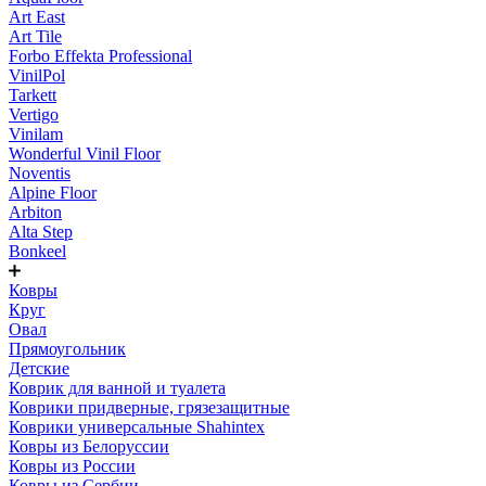
Art East
Art Tile
Forbo Effekta Professional
VinilPol
Tarkett
Vertigo
Vinilam
Wonderful Vinil Floor
Noventis
Alpine Floor
Arbiton
Alta Step
Bonkeel
Ковры
Круг
Овал
Прямоугольник
Детские
Коврик для ванной и туалета
Коврики придверные, грязезащитные
Коврики универсальные Shahintex
Ковры из Белоруссии
Ковры из России
Ковры из Сербии