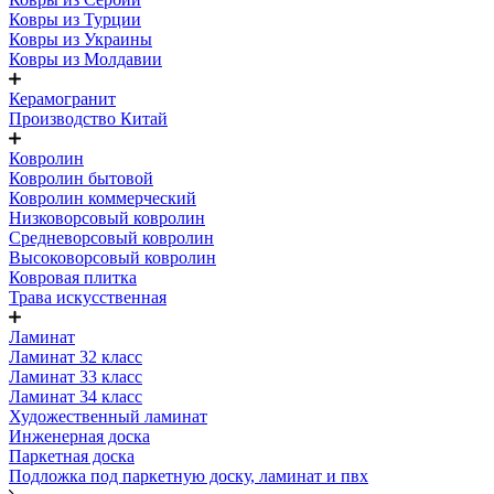
Ковры из Турции
Ковры из Украины
Ковры из Молдавии
Керамогранит
Производство Китай
Ковролин
Ковролин бытовой
Ковролин коммерческий
Низковорсовый ковролин
Средневорсовый ковролин
Высоковорсовый ковролин
Ковровая плитка
Трава искусственная
Ламинат
Ламинат 32 класс
Ламинат 33 класс
Ламинат 34 класс
Художественный ламинат
Инженерная доска
Паркетная доска
Подложка под паркетную доску, ламинат и пвх