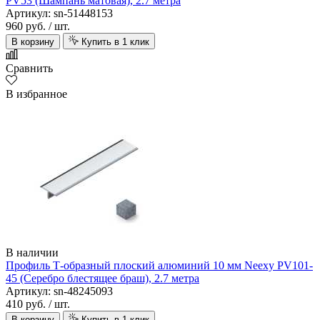
PV53 (Шампань матовая), 2.7 метра
Артикул: sn-51448153
960 руб.
/ шт.
В корзину
Купить в 1 клик
Сравнить
В избранное
В наличии
Профиль Т-образный плоский алюминий 10 мм Neexy PV101-
45 (Серебро блестящее браш), 2.7 метра
Артикул: sn-48245093
410 руб.
/ шт.
В корзину
Купить в 1 клик