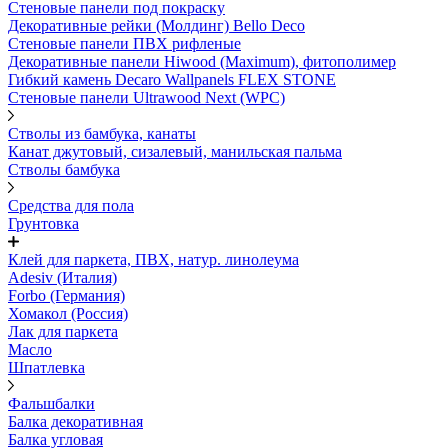
Стеновые панели под покраску
Декоративные рейки (Молдинг) Bello Deco
Стеновые панели ПВХ рифленыe
Декоративные панели Hiwood (Maximum), фитополимер
Гибкий камень Decaro Wallpanels FLEX STONE
Стеновые панели Ultrawood Next (WPC)
Стволы из бамбука, канаты
Канат джутовый, сизалевый, манильская пальма
Стволы бамбука
Средства для пола
Грунтовка
Клей для паркета, ПВХ, натур. линолеума
Adesiv (Италия)
Forbo (Германия)
Хомакол (Россия)
Лак для паркета
Масло
Шпатлевка
Фальшбалки
Балка декоративная
Балка угловая