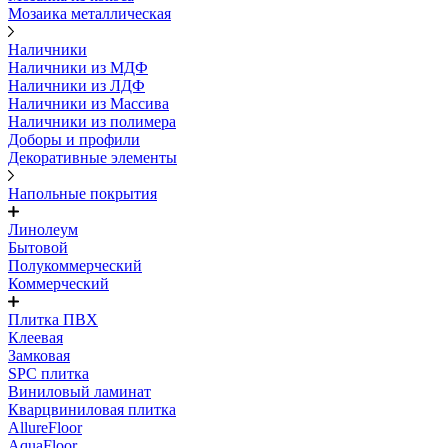
Мозаика металлическая
Наличники
Наличники из МДФ
Наличники из ЛДФ
Наличники из Массива
Наличники из полимера
Доборы и профили
Декоративные элементы
Напольные покрытия
Линолеум
Бытовой
Полукоммерческий
Коммерческий
Плитка ПВХ
Клеевая
Замковая
SPC плитка
Виниловый ламинат
Кварцвиниловая плитка
AllureFloor
AquaFloor