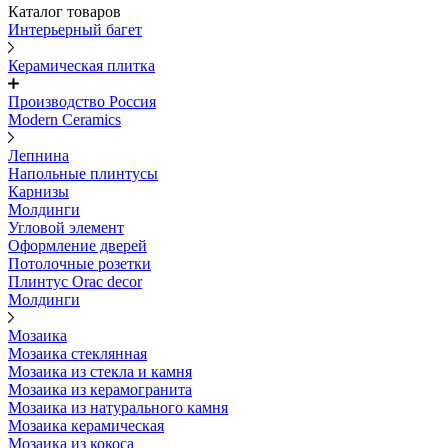
Каталог товаров
Интерьерный багет
Керамическая плитка
Производство Россия
Modern Ceramics
Лепнина
Напольные плинтусы
Карнизы
Молдинги
Угловой элемент
Оформление дверей
Потолочные розетки
Плинтус Orac decor
Молдинги
Мозаика
Мозаика стеклянная
Мозаика из стекла и камня
Мозаика из керамогранита
Мозаика из натурального камня
Мозаика керамическая
Мозаика из кокоса