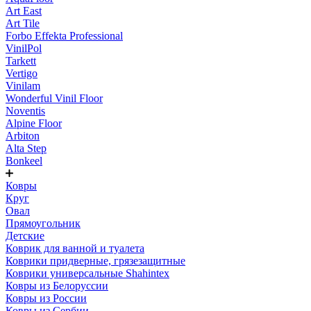
Art East
Art Tile
Forbo Effekta Professional
VinilPol
Tarkett
Vertigo
Vinilam
Wonderful Vinil Floor
Noventis
Alpine Floor
Arbiton
Alta Step
Bonkeel
Ковры
Круг
Овал
Прямоугольник
Детские
Коврик для ванной и туалета
Коврики придверные, грязезащитные
Коврики универсальные Shahintex
Ковры из Белоруссии
Ковры из России
Ковры из Сербии