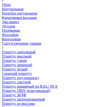
Обои
Натуральные
Полотно натуральное
Креативные коллажи
Эко-акрил
Детские
Пробковые
Фотообои
Виниловые
Сопутствующие товары
Плинтус напольный
Плинтус высокий
Плинтус узкий
Плинтус широкий
Плинтус белый
Скрытый плинтус
Плинтус под покраску
Плинтус цветной
Плинтус крашеный по RAL/ NCS
Плинтус ПВХ (пластиковый)
Плинтус МДФ
Плинтус шпонированный
Плинтус из массива