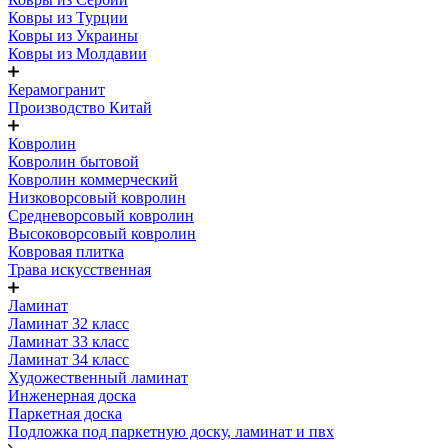
Ковры из Турции
Ковры из Украины
Ковры из Молдавии
Керамогранит
Производство Китай
Ковролин
Ковролин бытовой
Ковролин коммерческий
Низковорсовый ковролин
Средневорсовый ковролин
Высоковорсовый ковролин
Ковровая плитка
Трава искусственная
Ламинат
Ламинат 32 класс
Ламинат 33 класс
Ламинат 34 класс
Художественный ламинат
Инженерная доска
Паркетная доска
Подложка под паркетную доску, ламинат и пвх