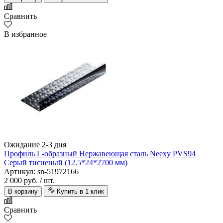
Сравнить
В избранное
Ожидание 2-3 дня
Профиль L-образный Нержавеющая сталь Neexy PVS94
Серый тисненый (12.5*24*2700 мм)
Артикул: sn-51972166
2 000 руб.
/ шт.
В корзину
Купить в 1 клик
Сравнить