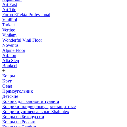
Art East
Art Tile
Forbo Effekta Professional
VinilPol
Tarkett
Vertigo
Vinilam
Wonderful Vinil Floor
Noventis
Alpine Floor
Arbiton
Alta Step
Bonkeel
Ковры
Круг
Овал
Прямоугольник
Детские
Коврик для ванной и туалета
Коврики придверные, грязезащитные
Коврики универсальные Shahintex
Ковры из Белоруссии
Ковры из России
Ковры из Сербии