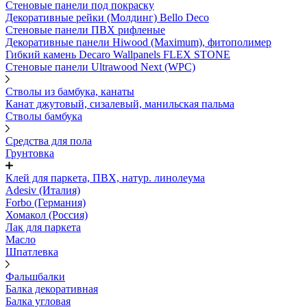
Стеновые панели под покраску
Декоративные рейки (Молдинг) Bello Deco
Стеновые панели ПВХ рифленыe
Декоративные панели Hiwood (Maximum), фитополимер
Гибкий камень Decaro Wallpanels FLEX STONE
Стеновые панели Ultrawood Next (WPC)
Стволы из бамбука, канаты
Канат джутовый, сизалевый, манильская пальма
Стволы бамбука
Средства для пола
Грунтовка
Клей для паркета, ПВХ, натур. линолеума
Adesiv (Италия)
Forbo (Германия)
Хомакол (Россия)
Лак для паркета
Масло
Шпатлевка
Фальшбалки
Балка декоративная
Балка угловая