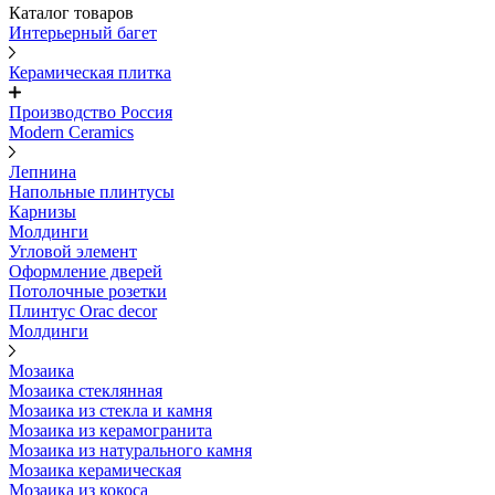
Каталог товаров
Интерьерный багет
Керамическая плитка
Производство Россия
Modern Ceramics
Лепнина
Напольные плинтусы
Карнизы
Молдинги
Угловой элемент
Оформление дверей
Потолочные розетки
Плинтус Orac decor
Молдинги
Мозаика
Мозаика стеклянная
Мозаика из стекла и камня
Мозаика из керамогранита
Мозаика из натурального камня
Мозаика керамическая
Мозаика из кокоса