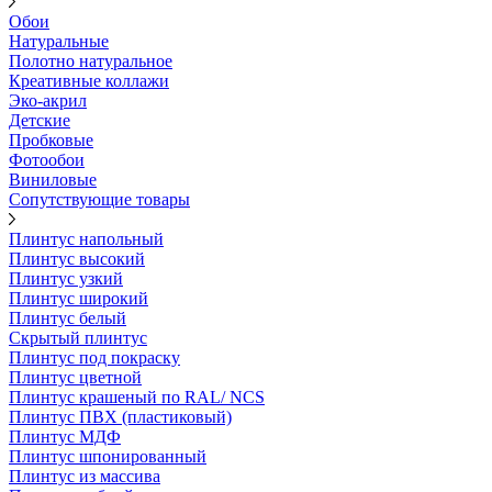
Обои
Натуральные
Полотно натуральное
Креативные коллажи
Эко-акрил
Детские
Пробковые
Фотообои
Виниловые
Сопутствующие товары
Плинтус напольный
Плинтус высокий
Плинтус узкий
Плинтус широкий
Плинтус белый
Скрытый плинтус
Плинтус под покраску
Плинтус цветной
Плинтус крашеный по RAL/ NCS
Плинтус ПВХ (пластиковый)
Плинтус МДФ
Плинтус шпонированный
Плинтус из массива