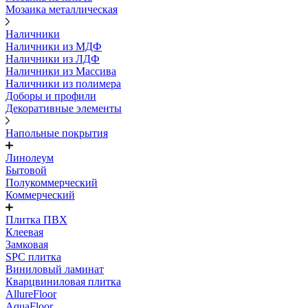
Мозаика металлическая
Наличники
Наличники из МДФ
Наличники из ЛДФ
Наличники из Массива
Наличники из полимера
Доборы и профили
Декоративные элементы
Напольные покрытия
Линолеум
Бытовой
Полукоммерческий
Коммерческий
Плитка ПВХ
Клеевая
Замковая
SPC плитка
Виниловый ламинат
Кварцвиниловая плитка
AllureFloor
AquaFloor