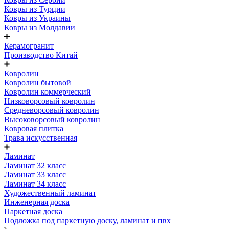
Ковры из Турции
Ковры из Украины
Ковры из Молдавии
Керамогранит
Производство Китай
Ковролин
Ковролин бытовой
Ковролин коммерческий
Низковорсовый ковролин
Средневорсовый ковролин
Высоковорсовый ковролин
Ковровая плитка
Трава искусственная
Ламинат
Ламинат 32 класс
Ламинат 33 класс
Ламинат 34 класс
Художественный ламинат
Инженерная доска
Паркетная доска
Подложка под паркетную доску, ламинат и пвх