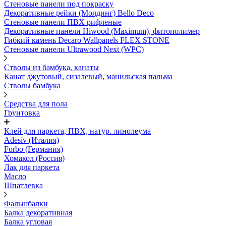
Стеновые панели под покраску
Декоративные рейки (Молдинг) Bello Deco
Стеновые панели ПВХ рифленыe
Декоративные панели Hiwood (Maximum), фитополимер
Гибкий камень Decaro Wallpanels FLEX STONE
Стеновые панели Ultrawood Next (WPC)
Стволы из бамбука, канаты
Канат джутовый, сизалевый, манильская пальма
Стволы бамбука
Средства для пола
Грунтовка
Клей для паркета, ПВХ, натур. линолеума
Adesiv (Италия)
Forbo (Германия)
Хомакол (Россия)
Лак для паркета
Масло
Шпатлевка
Фальшбалки
Балка декоративная
Балка угловая