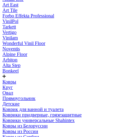
Art East
Art Tile
Forbo Effekta Professional
VinilPol
Tarkett
Vertigo
Vinilam
Wonderful Vinil Floor
Noventis
Alpine Floor
Arbiton
Alta Step
Bonkeel
Ковры
Круг
Овал
Прямоугольник
Детские
Коврик для ванной и туалета
Коврики придверные, грязезащитные
Коврики универсальные Shahintex
Ковры из Белоруссии
Ковры из России
Ковры из Сербии