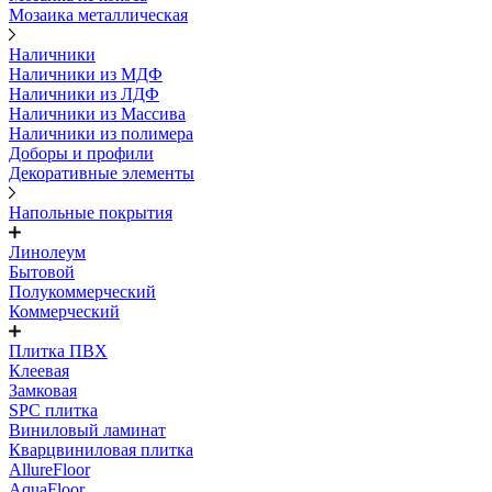
Мозаика металлическая
Наличники
Наличники из МДФ
Наличники из ЛДФ
Наличники из Массива
Наличники из полимера
Доборы и профили
Декоративные элементы
Напольные покрытия
Линолеум
Бытовой
Полукоммерческий
Коммерческий
Плитка ПВХ
Клеевая
Замковая
SPC плитка
Виниловый ламинат
Кварцвиниловая плитка
AllureFloor
AquaFloor