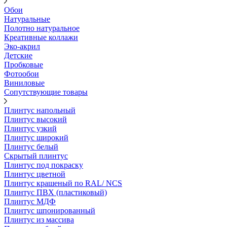
Обои
Натуральные
Полотно натуральное
Креативные коллажи
Эко-акрил
Детские
Пробковые
Фотообои
Виниловые
Сопутствующие товары
Плинтус напольный
Плинтус высокий
Плинтус узкий
Плинтус широкий
Плинтус белый
Скрытый плинтус
Плинтус под покраску
Плинтус цветной
Плинтус крашеный по RAL/ NCS
Плинтус ПВХ (пластиковый)
Плинтус МДФ
Плинтус шпонированный
Плинтус из массива