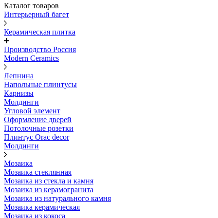
Каталог товаров
Интерьерный багет
Керамическая плитка
Производство Россия
Modern Ceramics
Лепнина
Напольные плинтусы
Карнизы
Молдинги
Угловой элемент
Оформление дверей
Потолочные розетки
Плинтус Orac decor
Молдинги
Мозаика
Мозаика стеклянная
Мозаика из стекла и камня
Мозаика из керамогранита
Мозаика из натурального камня
Мозаика керамическая
Мозаика из кокоса