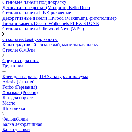
Стеновые панели под покраску
Декоративные рейки (Молдинг) Bello Deco
Стеновые панели ПВХ рифленыe
Декоративные панели Hiwood (Maximum), фитополимер
Гибкий камень Decaro Wallpanels FLEX STONE
Стеновые панели Ultrawood Next (WPC)
Стволы из бамбука, канаты
Канат джутовый, сизалевый, манильская пальма
Стволы бамбука
Средства для пола
Грунтовка
Клей для паркета, ПВХ, натур. линолеума
Adesiv (Италия)
Forbo (Германия)
Хомакол (Россия)
Лак для паркета
Масло
Шпатлевка
Фальшбалки
Балка декоративная
Балка угловая