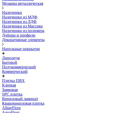
Мозаика металлическая
Наличники
Наличники из МДФ
Наличники из ЛДФ
Наличники из Массива
Наличники из полимера
Доборы и профили
Декоративные элементы
Напольные покрытия
Линолеум
Бытовой
Полукоммерческий
Коммерческий
Плитка ПВХ
Клеевая
Замковая
SPC плитка
Виниловый ламинат
Кварцвиниловая плитка
AllureFloor
AquaFloor