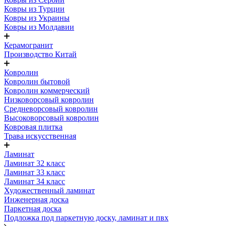
Ковры из Турции
Ковры из Украины
Ковры из Молдавии
Керамогранит
Производство Китай
Ковролин
Ковролин бытовой
Ковролин коммерческий
Низковорсовый ковролин
Средневорсовый ковролин
Высоковорсовый ковролин
Ковровая плитка
Трава искусственная
Ламинат
Ламинат 32 класс
Ламинат 33 класс
Ламинат 34 класс
Художественный ламинат
Инженерная доска
Паркетная доска
Подложка под паркетную доску, ламинат и пвх