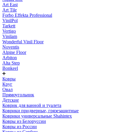
Art East
Art Tile
Forbo Effekta Professional
VinilPol
Tarkett
Vertigo
Vinilam
Wonderful Vinil Floor
Noventis
Alpine Floor
Arbiton
Alta Step
Bonkeel
Ковры
Круг
Овал
Прямоугольник
Детские
Коврик для ванной и туалета
Коврики придверные, грязезащитные
Коврики универсальные Shahintex
Ковры из Белоруссии
Ковры из России
Ковры из Сербии