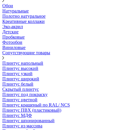
Обои
Натуральные
Полотно натуральное
Креативные коллажи
Эко-акрил
Детские
Пробковые
Фотообои
Виниловые
Сопутствующие товары
Плинтус напольный
Плинтус высокий
Плинтус узкий
Плинтус широкий
Плинтус белый
Скрытый плинтус
Плинтус под покраску
Плинтус цветной
Плинтус крашеный по RAL/ NCS
Плинтус ПВХ (пластиковый)
Плинтус МДФ
Плинтус шпонированный
Плинтус из массива