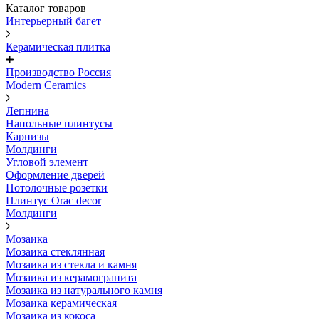
Каталог товаров
Интерьерный багет
Керамическая плитка
Производство Россия
Modern Ceramics
Лепнина
Напольные плинтусы
Карнизы
Молдинги
Угловой элемент
Оформление дверей
Потолочные розетки
Плинтус Orac decor
Молдинги
Мозаика
Мозаика стеклянная
Мозаика из стекла и камня
Мозаика из керамогранита
Мозаика из натурального камня
Мозаика керамическая
Мозаика из кокоса