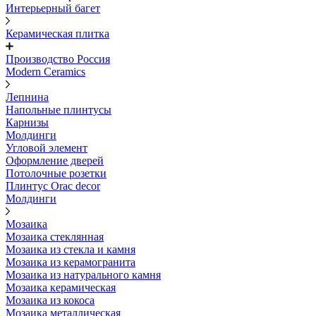
Интерьерный багет
Керамическая плитка
Производство Россия
Modern Ceramics
Лепнина
Напольные плинтусы
Карнизы
Молдинги
Угловой элемент
Оформление дверей
Потолочные розетки
Плинтус Orac decor
Молдинги
Мозаика
Мозаика стеклянная
Мозаика из стекла и камня
Мозаика из керамогранита
Мозаика из натурального камня
Мозаика керамическая
Мозаика из кокоса
Мозаика металлическая