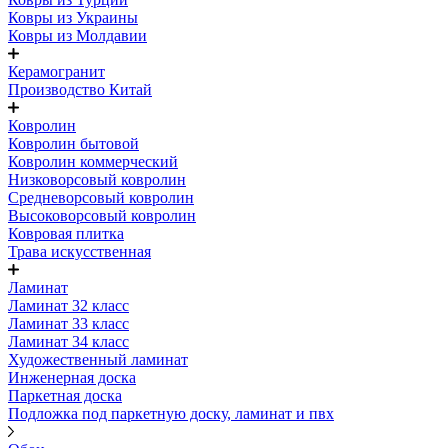
Ковры из Украины
Ковры из Молдавии
Керамогранит
Производство Китай
Ковролин
Ковролин бытовой
Ковролин коммерческий
Низковорсовый ковролин
Средневорсовый ковролин
Высоковорсовый ковролин
Ковровая плитка
Трава искусственная
Ламинат
Ламинат 32 класс
Ламинат 33 класс
Ламинат 34 класс
Художественный ламинат
Инженерная доска
Паркетная доска
Подложка под паркетную доску, ламинат и пвх