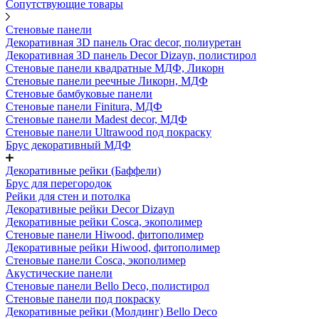
Сопутствующие товары
Стеновые панели
Декоративная 3D панель Orac decor, полиуретан
Декоративная 3D панель Decor Dizayn, полистирол
Стеновые панели квадратные МДФ, Ликорн
Стеновые панели реечные Ликорн, МДФ
Стеновые бамбуковые панели
Стеновые панели Finitura, МДФ
Стеновые панели Madest decor, МДФ
Стеновые панели Ultrawood под покраску
Брус декоративный МДФ
Декоративные рейки (Баффели)
Брус для перегородок
Рейки для стен и потолка
Декоративные рейки Decor Dizayn
Декоративные рейки Cosca, экополимер
Стеновые панели Hiwood, фитополимер
Декоративные рейки Hiwood, фитополимер
Стеновые панели Cosca, экополимер
Акустические панели
Стеновые панели Bello Deco, полистирол
Стеновые панели под покраску
Декоративные рейки (Молдинг) Bello Deco