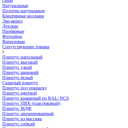
Обои
Натуральные
Полотно натуральное
Креативные коллажи
Эко-акрил
Детские
Пробковые
Фотообои
Виниловые
Сопутствующие товары
Плинтус напольный
Плинтус высокий
Плинтус узкий
Плинтус широкий
Плинтус белый
Скрытый плинтус
Плинтус под покраску
Плинтус цветной
Плинтус крашеный по RAL/ NCS
Плинтус ПВХ (пластиковый)
Плинтус МДФ
Плинтус шпонированный
Плинтус из массива
Плинтус гибкий