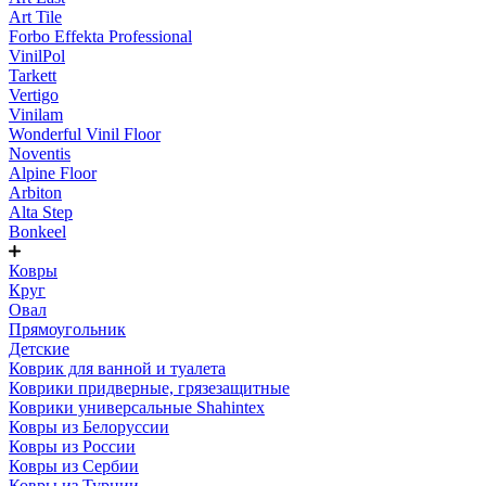
Art Tile
Forbo Effekta Professional
VinilPol
Tarkett
Vertigo
Vinilam
Wonderful Vinil Floor
Noventis
Alpine Floor
Arbiton
Alta Step
Bonkeel
Ковры
Круг
Овал
Прямоугольник
Детские
Коврик для ванной и туалета
Коврики придверные, грязезащитные
Коврики универсальные Shahintex
Ковры из Белоруссии
Ковры из России
Ковры из Сербии
Ковры из Турции