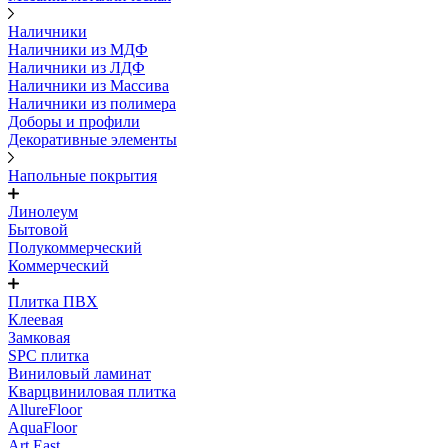
Наличники
Наличники из МДФ
Наличники из ЛДФ
Наличники из Массива
Наличники из полимера
Доборы и профили
Декоративные элементы
Напольные покрытия
Линолеум
Бытовой
Полукоммерческий
Коммерческий
Плитка ПВХ
Клеевая
Замковая
SPC плитка
Виниловый ламинат
Кварцвиниловая плитка
AllureFloor
AquaFloor
Art East