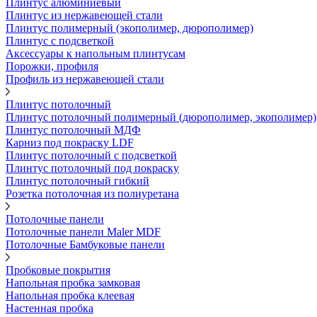
Плинтус алюминиевый
Плинтус из нержавеющей стали
Плинтус полимерный (экополимер, дюрополимер)
Плинтус с подсветкой
Аксессуары к напольным плинтусам
Порожки, профиля
Профиль из нержавеющей стали
Плинтус потолочный
Плинтус потолочный полимерный (дюрополимер, экополимер)
Плинтус потолочный МДФ
Карниз под покраску LDF
Плинтус потолочный с подсветкой
Плинтус потолочный под покраску
Плинтус потолочный гибкий
Розетка потолочная из полиуретана
Потолочные панели
Потолочные панели Maler MDF
Потолочные Бамбуковые панели
Пробковые покрытия
Напольная пробка замковая
Напольная пробка клеевая
Настенная пробка