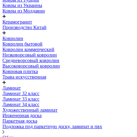
Ковры из Украины
Ковры из Молдавии
Керамогранит
Производство Китай
Ковролин
Ковролин бытовой
Ковролин коммерческий
Низковорсовый ковролин
Средневорсовый ковролин
Высоковорсовый ковролин
Ковровая плитка
Трава искусственная
Ламинат
Ламинат 32 класс
Ламинат 33 класс
Ламинат 34 класс
Художественный ламинат
Инженерная доска
Паркетная доска
Подложка под паркетную доску, ламинат и пвх