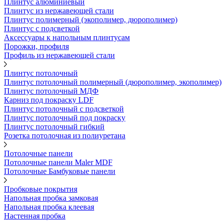
Плинтус алюминиевый
Плинтус из нержавеющей стали
Плинтус полимерный (экополимер, дюрополимер)
Плинтус с подсветкой
Аксессуары к напольным плинтусам
Порожки, профиля
Профиль из нержавеющей стали
Плинтус потолочный
Плинтус потолочный полимерный (дюрополимер, экополимер)
Плинтус потолочный МДФ
Карниз под покраску LDF
Плинтус потолочный с подсветкой
Плинтус потолочный под покраску
Плинтус потолочный гибкий
Розетка потолочная из полиуретана
Потолочные панели
Потолочные панели Maler MDF
Потолочные Бамбуковые панели
Пробковые покрытия
Напольная пробка замковая
Напольная пробка клеевая
Настенная пробка