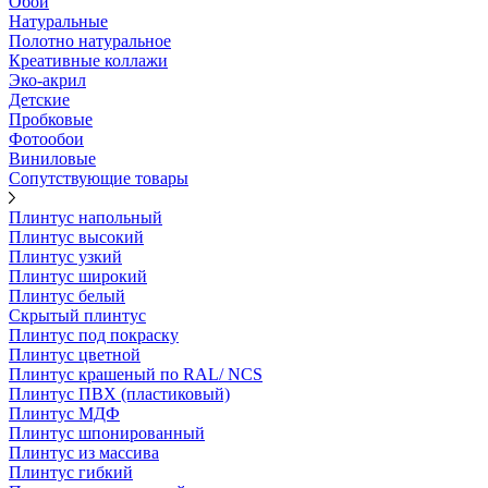
Обои
Натуральные
Полотно натуральное
Креативные коллажи
Эко-акрил
Детские
Пробковые
Фотообои
Виниловые
Сопутствующие товары
Плинтус напольный
Плинтус высокий
Плинтус узкий
Плинтус широкий
Плинтус белый
Скрытый плинтус
Плинтус под покраску
Плинтус цветной
Плинтус крашеный по RAL/ NCS
Плинтус ПВХ (пластиковый)
Плинтус МДФ
Плинтус шпонированный
Плинтус из массива
Плинтус гибкий