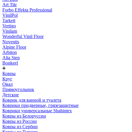
Art Tile
Forbo Effekta Professional
VinilPol
Tarkett
Vertigo
Vinilam
Wonderful Vinil Floor
Noventis
Alpine Floor
Arbiton
Alta Step
Bonkeel
Ковры
Круг
Овал
Прямоугольник
Детские
Коврик для ванной и туалета
Коврики придверные, грязезащитные
Коврики универсальные Shahintex
Ковры из Белоруссии
Ковры из России
Ковры из Сербии
Ковры из Турции