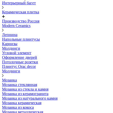
Интерьерный багет
Керамическая плитка
Производство Россия
Modern Ceramics
Лепнина
Напольные плинтусы
Карнизы
Молдинги
Угловой элемент
Оформление дверей
Потолочные розетки
Плинтус Orac decor
Молдинги
Мозаика
Мозаика стеклянная
Мозаика из стекла и камня
Мозаика из керамогранита
Мозаика из натурального камня
Мозаика керамическая
Мозаика из кокоса
Мозаика металлическая