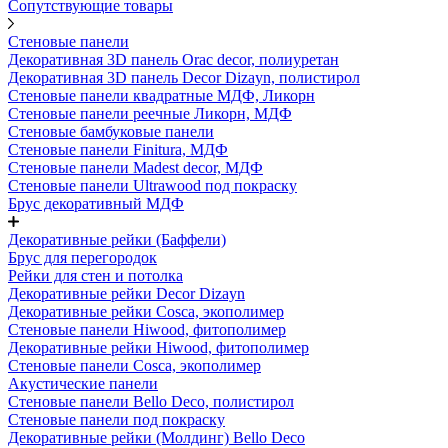
Сопутствующие товары
Стеновые панели
Декоративная 3D панель Orac decor, полиуретан
Декоративная 3D панель Decor Dizayn, полистирол
Стеновые панели квадратные МДФ, Ликорн
Стеновые панели реечные Ликорн, МДФ
Стеновые бамбуковые панели
Стеновые панели Finitura, МДФ
Стеновые панели Madest decor, МДФ
Стеновые панели Ultrawood под покраску
Брус декоративный МДФ
Декоративные рейки (Баффели)
Брус для перегородок
Рейки для стен и потолка
Декоративные рейки Decor Dizayn
Декоративные рейки Cosca, экополимер
Стеновые панели Hiwood, фитополимер
Декоративные рейки Hiwood, фитополимер
Стеновые панели Cosca, экополимер
Акустические панели
Стеновые панели Bello Deco, полистирол
Стеновые панели под покраску
Декоративные рейки (Молдинг) Bello Deco