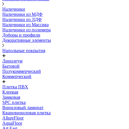
Наличники
Наличники из МДФ
Наличники из ЛДФ
Наличники из Массива
Наличники из полимера
Доборы и профили
Декоративные элементы
Напольные покрытия
Линолеум
Бытовой
Полукоммерческий
Коммерческий
Плитка ПВХ
Клеевая
Замковая
SPC плитка
Виниловый ламинат
Кварцвиниловая плитка
AllureFloor
AquaFloor
Art East