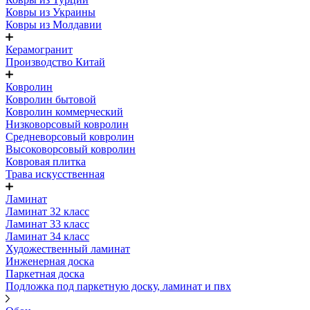
Ковры из Украины
Ковры из Молдавии
Керамогранит
Производство Китай
Ковролин
Ковролин бытовой
Ковролин коммерческий
Низковорсовый ковролин
Средневорсовый ковролин
Высоковорсовый ковролин
Ковровая плитка
Трава искусственная
Ламинат
Ламинат 32 класс
Ламинат 33 класс
Ламинат 34 класс
Художественный ламинат
Инженерная доска
Паркетная доска
Подложка под паркетную доску, ламинат и пвх