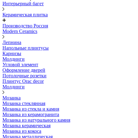
Интерьерный багет
Керамическая плитка
Производство Россия
Modern Ceramics
Лепнина
Напольные плинтусы
Карнизы
Молдинги
Угловой элемент
Оформление дверей
Потолочные розетки
Плинтус Orac decor
Молдинги
Мозаика
Мозаика стеклянная
Мозаика из стекла и камня
Мозаика из керамогранита
Мозаика из натурального камня
Мозаика керамическая
Мозаика из кокоса
Мозаика металлическая