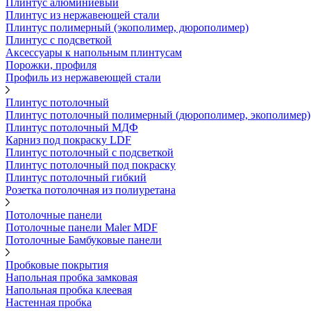
Плинтус алюминиевый
Плинтус из нержавеющей стали
Плинтус полимерный (экополимер, дюрополимер)
Плинтус с подсветкой
Аксессуары к напольным плинтусам
Порожки, профиля
Профиль из нержавеющей стали
Плинтус потолочный
Плинтус потолочный полимерный (дюрополимер, экополимер)
Плинтус потолочный МДФ
Карниз под покраску LDF
Плинтус потолочный с подсветкой
Плинтус потолочный под покраску
Плинтус потолочный гибкий
Розетка потолочная из полиуретана
Потолочные панели
Потолочные панели Maler MDF
Потолочные Бамбуковые панели
Пробковые покрытия
Напольная пробка замковая
Напольная пробка клеевая
Настенная пробка