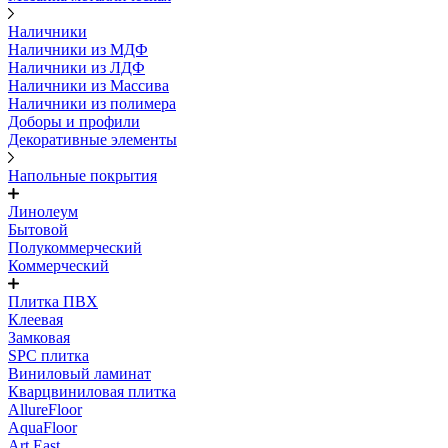
Наличники
Наличники из МДФ
Наличники из ЛДФ
Наличники из Массива
Наличники из полимера
Доборы и профили
Декоративные элементы
Напольные покрытия
Линолеум
Бытовой
Полукоммерческий
Коммерческий
Плитка ПВХ
Клеевая
Замковая
SPC плитка
Виниловый ламинат
Кварцвиниловая плитка
AllureFloor
AquaFloor
Art East