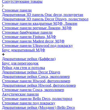
Сопутствующие товары
Стеновые панели
Декоративная 3D панель Orac decor, полиуретан
Декоративная 3D панель Decor Dizayn, полистирол
Стеновые панели квадратные МДФ, Ликорн
Стеновые панели реечные Ликорн, МДФ
Стеновые бамбуковые панели
Стеновые панели Finitura, МДФ
Стеновые панели Madest decor, МДФ
Стеновые панели Ultrawood под покраску
Брус декоративный МДФ
Декоративные рейки (Баффели)
Брус для перегородок
Рейки для стен и потолка
Декоративные рейки Decor Dizayn
Декоративные рейки Cosca, экополимер
Стеновые панели Hiwood, фитополимер
Декоративные рейки Hiwood, фитополимер
Стеновые панели Cosca, экополимер
Акустические панели
Стеновые панели Bello Deco, полистирол
Стеновые панели под покраску
Декоративные рейки (Молдинг) Bello Deco