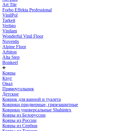
Art Tile
Forbo Effekta Professional
VinilPol
Tarkett
Vertigo
Vinilam
Wonderful Vinil Floor
Noventis
Alpine Floor
Arbiton
Alta Step
Bonkeel
Ковры
Круг
Овал
Прямоугольник
Детские
Коврик для ванной и туалета
Коврики придверные, грязезащитные
Коврики универсальные Shahintex
Ковры из Белоруссии
Ковры из России
Ковры из Сербии
Ковры из Турции