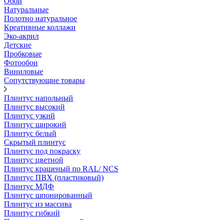
Обои
Натуральные
Полотно натуральное
Креативные коллажи
Эко-акрил
Детские
Пробковые
Фотообои
Виниловые
Сопутствующие товары
Плинтус напольный
Плинтус высокий
Плинтус узкий
Плинтус широкий
Плинтус белый
Скрытый плинтус
Плинтус под покраску
Плинтус цветной
Плинтус крашеный по RAL/ NCS
Плинтус ПВХ (пластиковый)
Плинтус МДФ
Плинтус шпонированный
Плинтус из массива
Плинтус гибкий