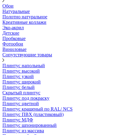
Обои
Натуральные
Полотно натуральное
Креативные коллажи
Эко-акрил
Детские
Пробковые
Фотообои
Виниловые
Сопутствующие товары
Плинтус напольный
Плинтус высокий
Плинтус узкий
Плинтус широкий
Плинтус белый
Скрытый плинтус
Плинтус под покраску
Плинтус цветной
Плинтус крашеный по RAL/ NCS
Плинтус ПВХ (пластиковый)
Плинтус МДФ
Плинтус шпонированный
Плинтус из массива