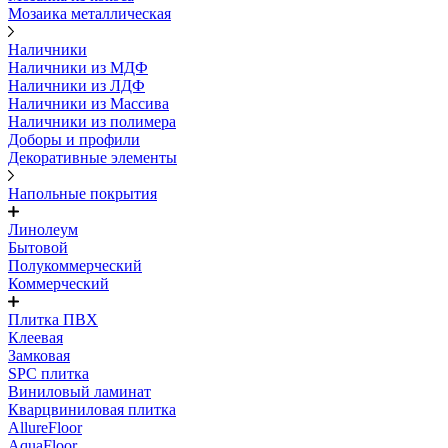
Мозаика металлическая
Наличники
Наличники из МДФ
Наличники из ЛДФ
Наличники из Массива
Наличники из полимера
Доборы и профили
Декоративные элементы
Напольные покрытия
Линолеум
Бытовой
Полукоммерческий
Коммерческий
Плитка ПВХ
Клеевая
Замковая
SPC плитка
Виниловый ламинат
Кварцвиниловая плитка
AllureFloor
AquaFloor