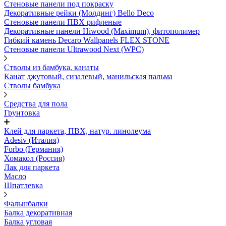
Стеновые панели под покраску
Декоративные рейки (Молдинг) Bello Deco
Стеновые панели ПВХ рифленыe
Декоративные панели Hiwood (Maximum), фитополимер
Гибкий камень Decaro Wallpanels FLEX STONE
Стеновые панели Ultrawood Next (WPC)
Стволы из бамбука, канаты
Канат джутовый, сизалевый, манильская пальма
Стволы бамбука
Средства для пола
Грунтовка
Клей для паркета, ПВХ, натур. линолеума
Adesiv (Италия)
Forbo (Германия)
Хомакол (Россия)
Лак для паркета
Масло
Шпатлевка
Фальшбалки
Балка декоративная
Балка угловая