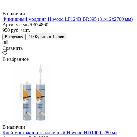
В наличии
Финишный молдинг Hiwood LF124B BR395 (31х12х2700 мм)
Артикул: sn-70674860
950 руб.
/ шт.
В корзину
Купить в 1 клик
Сравнить
В избранное
В наличии
Клей монтажно-стыковочный Hiwood HD1000, 280 мл