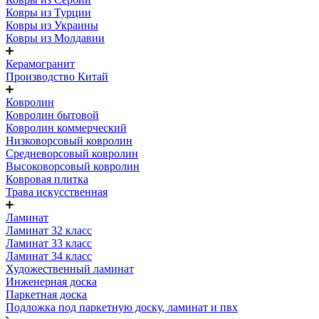
Ковры из Турции
Ковры из Украины
Ковры из Молдавии
Керамогранит
Производство Китай
Ковролин
Ковролин бытовой
Ковролин коммерческий
Низковорсовый ковролин
Средневорсовый ковролин
Высоковорсовый ковролин
Ковровая плитка
Трава искусственная
Ламинат
Ламинат 32 класс
Ламинат 33 класс
Ламинат 34 класс
Художественный ламинат
Инженерная доска
Паркетная доска
Подложка под паркетную доску, ламинат и пвх