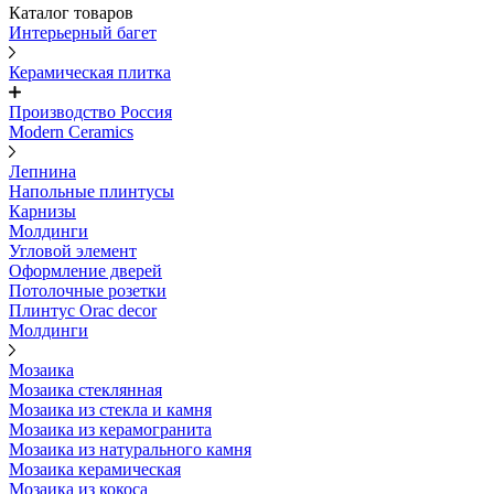
Каталог товаров
Интерьерный багет
Керамическая плитка
Производство Россия
Modern Ceramics
Лепнина
Напольные плинтусы
Карнизы
Молдинги
Угловой элемент
Оформление дверей
Потолочные розетки
Плинтус Orac decor
Молдинги
Мозаика
Мозаика стеклянная
Мозаика из стекла и камня
Мозаика из керамогранита
Мозаика из натурального камня
Мозаика керамическая
Мозаика из кокоса