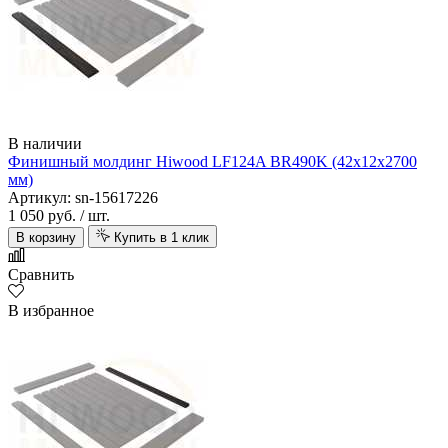
В наличии
Финишный молдинг Hiwood LF124A BR490K (42х12х2700
мм)
Артикул: sn-15617226
1 050 руб.
/ шт.
В корзину
Купить в 1 клик
Сравнить
В избранное