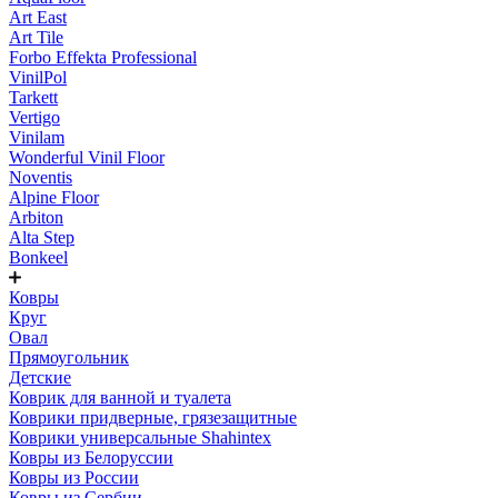
Art East
Art Tile
Forbo Effekta Professional
VinilPol
Tarkett
Vertigo
Vinilam
Wonderful Vinil Floor
Noventis
Alpine Floor
Arbiton
Alta Step
Bonkeel
Ковры
Круг
Овал
Прямоугольник
Детские
Коврик для ванной и туалета
Коврики придверные, грязезащитные
Коврики универсальные Shahintex
Ковры из Белоруссии
Ковры из России
Ковры из Сербии