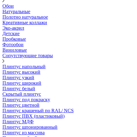
Обои
Натуральные
Полотно натуральное
Креативные коллажи
Эко-акрил
Детские
Пробковые
Фотообои
Виниловые
Сопутствующие товары
Плинтус напольный
Плинтус высокий
Плинтус узкий
Плинтус широкий
Плинтус белый
Скрытый плинтус
Плинтус под покраску
Плинтус цветной
Плинтус крашеный по RAL/ NCS
Плинтус ПВХ (пластиковый)
Плинтус МДФ
Плинтус шпонированный
Плинтус из массива