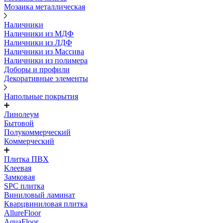
Мозаика металлическая
Наличники
Наличники из МДФ
Наличники из ЛДФ
Наличники из Массива
Наличники из полимера
Доборы и профили
Декоративные элементы
Напольные покрытия
Линолеум
Бытовой
Полукоммерческий
Коммерческий
Плитка ПВХ
Клеевая
Замковая
SPC плитка
Виниловый ламинат
Кварцвиниловая плитка
AllureFloor
AquaFloor