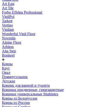
Art East
Art Tile
Forbo Effekta Professional
VinilPol
Tarkett
Vertigo
Vinilam
Wonderful Vinil Floor
Noventis
Alpine Floor
Arbiton
Alta Step
Bonkeel
Ковры
Круг
Овал
Прямоугольник
Детские
Коврик для ванной и туалета
Коврики придверные, грязезащитные
Коврики универсальные Shahintex
Ковры из Белоруссии
Ковры из России
Ковры из Сербии