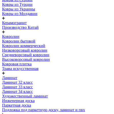
Ковры из Турции
Ковры из Украины
Ковры из Молдавии
Керамогранит
Производство Китай
Ковролин
Ковролин бытовой
Ковролин коммерческий
Низковорсовый ковролин
Средневорсовый ковролин
Высоковорсовый ковролин
Ковровая плитка
Трава искусственная
Ламинат
Ламинат 32 класс
Ламинат 33 класс
Ламинат 34 класс
Художественный ламинат
Инженерная доска
Паркетная доска
Подложка под паркетную доску, ламинат и пвх