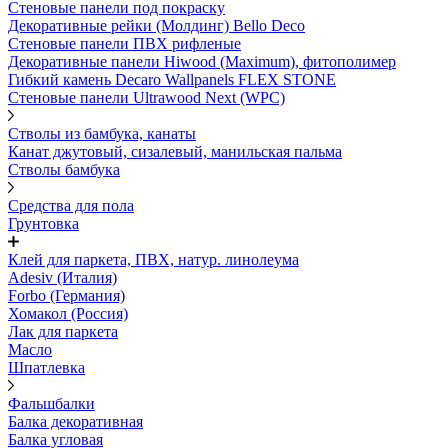
Стеновые панели под покраску
Декоративные рейки (Молдинг) Bello Deco
Стеновые панели ПВХ рифленыe
Декоративные панели Hiwood (Maximum), фитополимер
Гибкий камень Decaro Wallpanels FLEX STONE
Стеновые панели Ultrawood Next (WPC)
Стволы из бамбука, канаты
Канат джутовый, сизалевый, манильская пальма
Стволы бамбука
Средства для пола
Грунтовка
Клей для паркета, ПВХ, натур. линолеума
Adesiv (Италия)
Forbo (Германия)
Хомакол (Россия)
Лак для паркета
Масло
Шпатлевка
Фальшбалки
Балка декоративная
Балка угловая