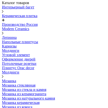
Каталог товаров
Интерьерный багет
Керамическая плитка
Производство Россия
Modern Ceramics
Лепнина
Напольные плинтусы
Карнизы
Молдинги
Угловой элемент
Оформление дверей
Потолочные розетки
Плинтус Orac decor
Молдинги
Мозаика
Мозаика стеклянная
Мозаика из стекла и камня
Мозаика из керамогранита
Мозаика из натурального камня
Мозаика керамическая
Мозаика из кокоса