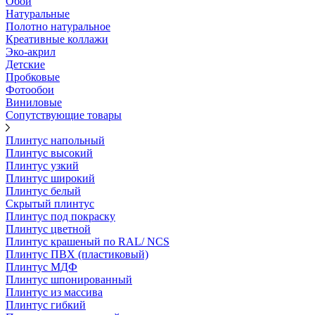
Обои
Натуральные
Полотно натуральное
Креативные коллажи
Эко-акрил
Детские
Пробковые
Фотообои
Виниловые
Сопутствующие товары
Плинтус напольный
Плинтус высокий
Плинтус узкий
Плинтус широкий
Плинтус белый
Скрытый плинтус
Плинтус под покраску
Плинтус цветной
Плинтус крашеный по RAL/ NCS
Плинтус ПВХ (пластиковый)
Плинтус МДФ
Плинтус шпонированный
Плинтус из массива
Плинтус гибкий