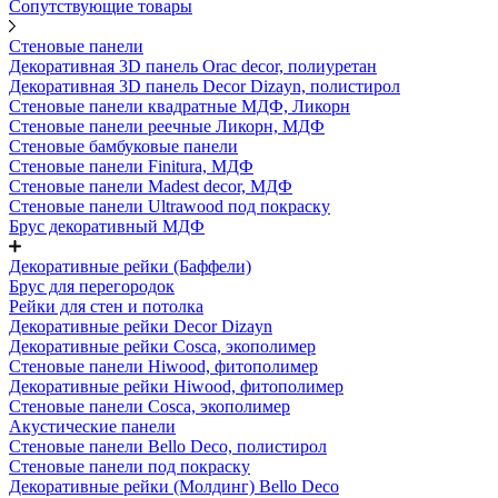
Сопутствующие товары
Стеновые панели
Декоративная 3D панель Orac decor, полиуретан
Декоративная 3D панель Decor Dizayn, полистирол
Стеновые панели квадратные МДФ, Ликорн
Стеновые панели реечные Ликорн, МДФ
Стеновые бамбуковые панели
Стеновые панели Finitura, МДФ
Стеновые панели Madest decor, МДФ
Стеновые панели Ultrawood под покраску
Брус декоративный МДФ
Декоративные рейки (Баффели)
Брус для перегородок
Рейки для стен и потолка
Декоративные рейки Decor Dizayn
Декоративные рейки Cosca, экополимер
Стеновые панели Hiwood, фитополимер
Декоративные рейки Hiwood, фитополимер
Стеновые панели Cosca, экополимер
Акустические панели
Стеновые панели Bello Deco, полистирол
Стеновые панели под покраску
Декоративные рейки (Молдинг) Bello Deco