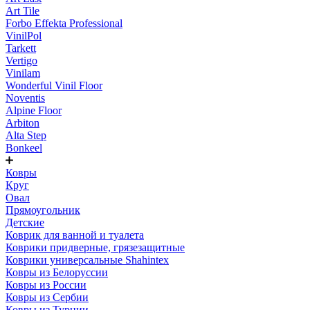
Art Tile
Forbo Effekta Professional
VinilPol
Tarkett
Vertigo
Vinilam
Wonderful Vinil Floor
Noventis
Alpine Floor
Arbiton
Alta Step
Bonkeel
Ковры
Круг
Овал
Прямоугольник
Детские
Коврик для ванной и туалета
Коврики придверные, грязезащитные
Коврики универсальные Shahintex
Ковры из Белоруссии
Ковры из России
Ковры из Сербии
Ковры из Турции