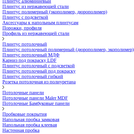
Плинтус алюминиевый
Плинтус из нержавеющей стали
Плинтус полимерный (экополимер, дюрополимер)
Плинтус с подсветкой
Аксессуары к напольным плинтусам
Порожки, профиля
Профиль из нержавеющей стали
Плинтус потолочный
Плинтус потолочный полимерный (дюрополимер, экополимер)
Плинтус потолочный МДФ
Карниз под покраску LDF
Плинтус потолочный с подсветкой
Плинтус потолочный под покраску
Плинтус потолочный гибкий
Розетка потолочная из полиуретана
Потолочные панели
Потолочные панели Maler MDF
Потолочные Бамбуковые панели
Пробковые покрытия
Напольная пробка замковая
Напольная пробка клеевая
Настенная пробка