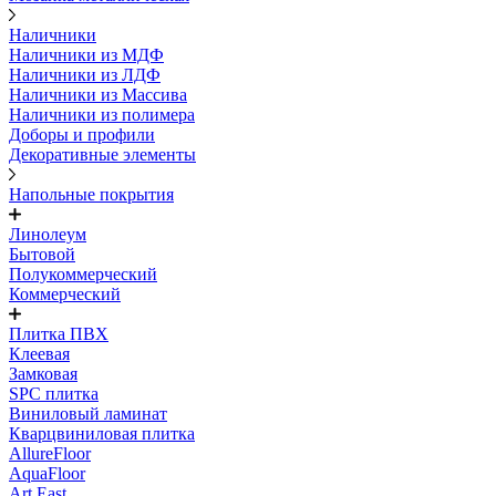
Наличники
Наличники из МДФ
Наличники из ЛДФ
Наличники из Массива
Наличники из полимера
Доборы и профили
Декоративные элементы
Напольные покрытия
Линолеум
Бытовой
Полукоммерческий
Коммерческий
Плитка ПВХ
Клеевая
Замковая
SPC плитка
Виниловый ламинат
Кварцвиниловая плитка
AllureFloor
AquaFloor
Art East