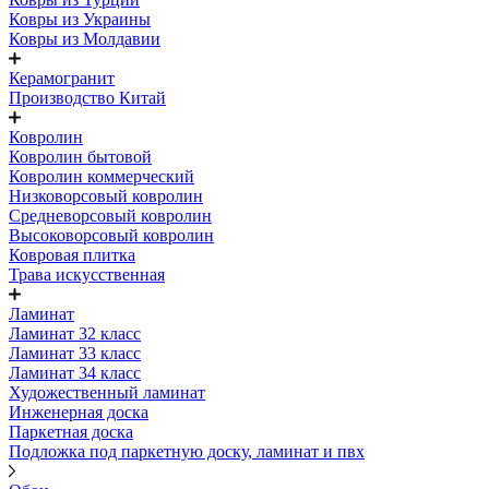
Ковры из Украины
Ковры из Молдавии
Керамогранит
Производство Китай
Ковролин
Ковролин бытовой
Ковролин коммерческий
Низковорсовый ковролин
Средневорсовый ковролин
Высоковорсовый ковролин
Ковровая плитка
Трава искусственная
Ламинат
Ламинат 32 класс
Ламинат 33 класс
Ламинат 34 класс
Художественный ламинат
Инженерная доска
Паркетная доска
Подложка под паркетную доску, ламинат и пвх