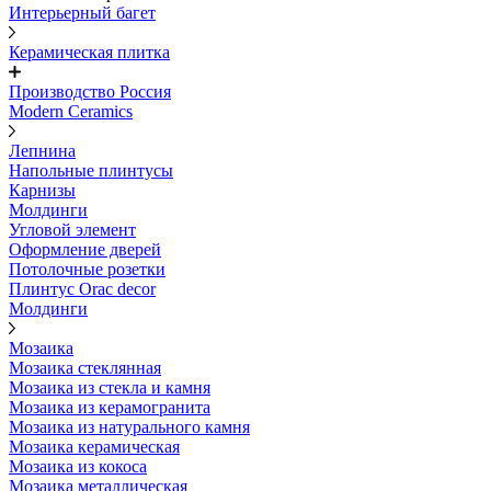
Интерьерный багет
Керамическая плитка
Производство Россия
Modern Ceramics
Лепнина
Напольные плинтусы
Карнизы
Молдинги
Угловой элемент
Оформление дверей
Потолочные розетки
Плинтус Orac decor
Молдинги
Мозаика
Мозаика стеклянная
Мозаика из стекла и камня
Мозаика из керамогранита
Мозаика из натурального камня
Мозаика керамическая
Мозаика из кокоса
Мозаика металлическая