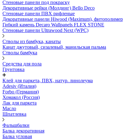
Стеновые панели под покраску
Декоративные рейки (Молдинг) Bello Deco
Стеновые панели ПВХ рифленыe
Декоративные панели Hiwood (Maximum), фитополимер
Гибкий камень Decaro Wallpanels FLEX STONE
Стеновые панели Ultrawood Next (WPC)
Стволы из бамбука, канаты
Канат джутовый, сизалевый, манильская пальма
Стволы бамбука
Средства для пола
Грунтовка
Клей для паркета, ПВХ, натур. линолеума
Adesiv (Италия)
Forbo (Германия)
Хомакол (Россия)
Лак для паркета
Масло
Шпатлевка
Фальшбалки
Балка декоративная
Балка угловая