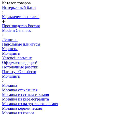
Каталог товаров
Интерьерный багет
Керамическая плитка
Производство Россия
Modern Ceramics
Лепнина
Напольные плинтусы
Карнизы
Молдинги
Угловой элемент
Оформление дверей
Потолочные розетки
Плинтус Orac decor
Молдинги
Мозаика
Мозаика стеклянная
Мозаика из стекла и камня
Мозаика из керамогранита
Мозаика из натурального камня
Мозаика керамическая
Мозаика из кокоса