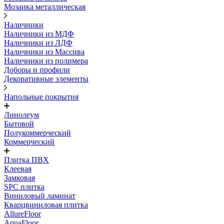
Мозаика металлическая
Наличники
Наличники из МДФ
Наличники из ЛДФ
Наличники из Массива
Наличники из полимера
Доборы и профили
Декоративные элементы
Напольные покрытия
Линолеум
Бытовой
Полукоммерческий
Коммерческий
Плитка ПВХ
Клеевая
Замковая
SPC плитка
Виниловый ламинат
Кварцвиниловая плитка
AllureFloor
AquaFloor