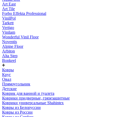
Art East
Art Tile
Forbo Effekta Professional
VinilPol
Tarkett
Vertigo
Vinilam
Wonderful Vinil Floor
Noventis
Alpine Floor
Arbiton
Alta Step
Bonkeel
Ковры
Круг
Овал
Прямоугольник
Детские
Коврик для ванной и туалета
Коврики придверные, грязезащитные
Коврики универсальные Shahintex
Ковры из Белоруссии
Ковры из России
Ковры из Сербии