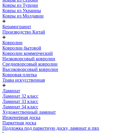
Ковры из Турции
Ковры из Украины
Ковры из Молдавии
Керамогранит
Производство Китай
Ковролин
Ковролин бытовой
Ковролин коммерческий
Низковорсовый ковролин
Средневорсовый ковролин
Высоковорсовый ковролин
Ковровая плитка
Трава искусственная
Ламинат
Ламинат 32 класс
Ламинат 33 класс
Ламинат 34 класс
Художественный ламинат
Инженерная доска
Паркетная доска
Подложка под паркетную доску, ламинат и пвх