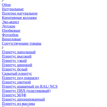
Обои
Натуральные
Полотно натуральное
Креативные коллажи
Эко-акрил
Детские
Пробковые
Фотообои
Виниловые
Сопутствующие товары
Плинтус напольный
Плинтус высокий
Плинтус узкий
Плинтус широкий
Плинтус белый
Скрытый плинтус
Плинтус под покраску
Плинтус цветной
Плинтус крашеный по RAL/ NCS
Плинтус ПВХ (пластиковый)
Плинтус МДФ
Плинтус шпонированный
Плинтус из массива