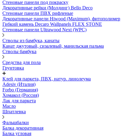
Стеновые панели под покраску
Декоративные рейки (Молдинг) Bello Deco
Стеновые панели ПВХ рифленыe
Декоративные панели Hiwood (Maximum), фитополимер
Гибкий камень Decaro Wallpanels FLEX STONE
Стеновые панели Ultrawood Next (WPC)
Стволы из бамбука, канаты
Канат джутовый, сизалевый, манильская пальма
Стволы бамбука
Средства для пола
Грунтовка
Клей для паркета, ПВХ, натур. линолеума
Adesiv (Италия)
Forbo (Германия)
Хомакол (Россия)
Лак для паркета
Масло
Шпатлевка
Фальшбалки
Балка декоративная
Балка угловая