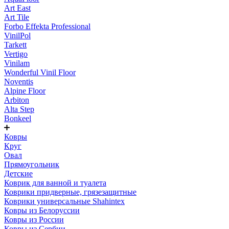
Art East
Art Tile
Forbo Effekta Professional
VinilPol
Tarkett
Vertigo
Vinilam
Wonderful Vinil Floor
Noventis
Alpine Floor
Arbiton
Alta Step
Bonkeel
Ковры
Круг
Овал
Прямоугольник
Детские
Коврик для ванной и туалета
Коврики придверные, грязезащитные
Коврики универсальные Shahintex
Ковры из Белоруссии
Ковры из России
Ковры из Сербии