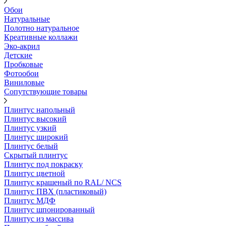
Обои
Натуральные
Полотно натуральное
Креативные коллажи
Эко-акрил
Детские
Пробковые
Фотообои
Виниловые
Сопутствующие товары
Плинтус напольный
Плинтус высокий
Плинтус узкий
Плинтус широкий
Плинтус белый
Скрытый плинтус
Плинтус под покраску
Плинтус цветной
Плинтус крашеный по RAL/ NCS
Плинтус ПВХ (пластиковый)
Плинтус МДФ
Плинтус шпонированный
Плинтус из массива