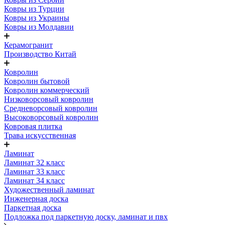
Ковры из Турции
Ковры из Украины
Ковры из Молдавии
Керамогранит
Производство Китай
Ковролин
Ковролин бытовой
Ковролин коммерческий
Низковорсовый ковролин
Средневорсовый ковролин
Высоковорсовый ковролин
Ковровая плитка
Трава искусственная
Ламинат
Ламинат 32 класс
Ламинат 33 класс
Ламинат 34 класс
Художественный ламинат
Инженерная доска
Паркетная доска
Подложка под паркетную доску, ламинат и пвх