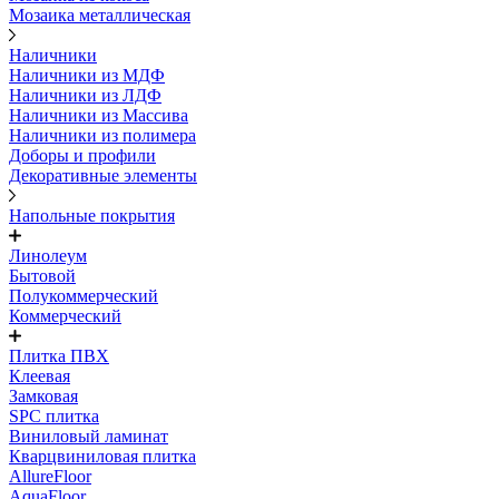
Мозаика металлическая
Наличники
Наличники из МДФ
Наличники из ЛДФ
Наличники из Массива
Наличники из полимера
Доборы и профили
Декоративные элементы
Напольные покрытия
Линолеум
Бытовой
Полукоммерческий
Коммерческий
Плитка ПВХ
Клеевая
Замковая
SPC плитка
Виниловый ламинат
Кварцвиниловая плитка
AllureFloor
AquaFloor