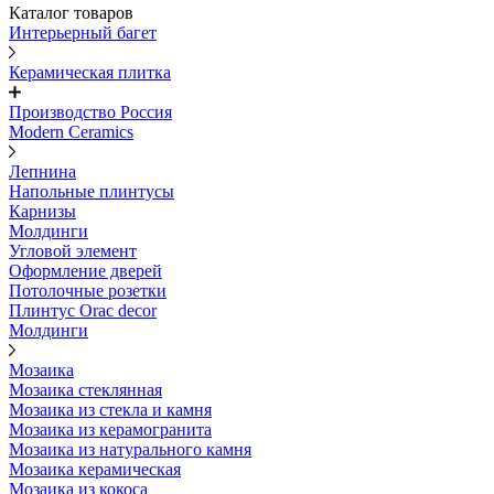
Каталог товаров
Интерьерный багет
Керамическая плитка
Производство Россия
Modern Ceramics
Лепнина
Напольные плинтусы
Карнизы
Молдинги
Угловой элемент
Оформление дверей
Потолочные розетки
Плинтус Orac decor
Молдинги
Мозаика
Мозаика стеклянная
Мозаика из стекла и камня
Мозаика из керамогранита
Мозаика из натурального камня
Мозаика керамическая
Мозаика из кокоса