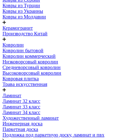
Ковры из Турции
Ковры из Украины
Ковры из Молдавии
Керамогранит
Производство Китай
Ковролин
Ковролин бытовой
Ковролин коммерческий
Низковорсовый ковролин
Средневорсовый ковролин
Высоковорсовый ковролин
Ковровая плитка
Трава искусственная
Ламинат
Ламинат 32 класс
Ламинат 33 класс
Ламинат 34 класс
Художественный ламинат
Инженерная доска
Паркетная доска
Подложка под паркетную доску, ламинат и пвх