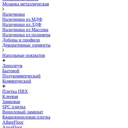
Мозаика металлическая
Наличники
Наличники из МДФ
Наличники из ЛДФ
Наличники из Массива
Наличники из полимера
Доборы и профили
Декоративные элементы
Напольные покрытия
Линолеум
Бытовой
Полукоммерческий
Коммерческий
Плитка ПВХ
Клеевая
Замковая
SPC плитка
Виниловый ламинат
Кварцвиниловая плитка
AllureFloor
AquaFloor