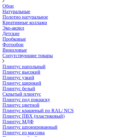
Обои
Натуральные
Полотно натуральное
Креативные коллажи
Эко-акрил
Детские
Пробковые
Фотообои
Виниловые
Сопутствующие товары
Плинтус напольный
Плинтус высокий
Плинтус узкий
Плинтус широкий
Плинтус белый
Скрытый плинтус
Плинтус под покраску
Плинтус цветной
Плинтус крашеный по RAL/ NCS
Плинтус ПВХ (пластиковый)
Плинтус МДФ
Плинтус шпонированный
Плинтус из массива