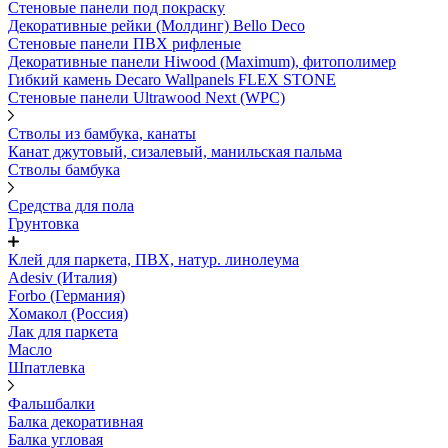
Стеновые панели под покраску
Декоративные рейки (Молдинг) Bello Deco
Стеновые панели ПВХ рифленыe
Декоративные панели Hiwood (Maximum), фитополимер
Гибкий камень Decaro Wallpanels FLEX STONE
Стеновые панели Ultrawood Next (WPC)
Стволы из бамбука, канаты
Канат джутовый, сизалевый, манильская пальма
Стволы бамбука
Средства для пола
Грунтовка
Клей для паркета, ПВХ, натур. линолеума
Adesiv (Италия)
Forbo (Германия)
Хомакол (Россия)
Лак для паркета
Масло
Шпатлевка
Фальшбалки
Балка декоративная
Балка угловая