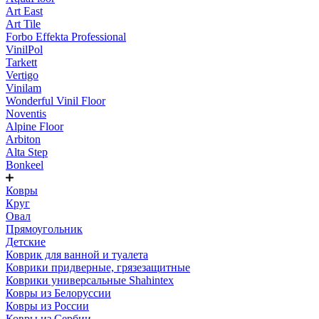
Art East
Art Tile
Forbo Effekta Professional
VinilPol
Tarkett
Vertigo
Vinilam
Wonderful Vinil Floor
Noventis
Alpine Floor
Arbiton
Alta Step
Bonkeel
Ковры
Круг
Овал
Прямоугольник
Детские
Коврик для ванной и туалета
Коврики придверные, грязезащитные
Коврики универсальные Shahintex
Ковры из Белоруссии
Ковры из России
Ковры из Сербии