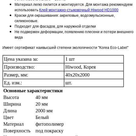
Материал легко пилится и монтируется. Для монтажа рекомендуем
использовать
Клей монтажно-стыковочный Hiwood HD1000
Краски для окрашивания: акриловые, водоэмульсионные,
силиконовые.
Подходит для фасадов, для наружной отделки
Не подвержен деформации, появлению плесени и потери внешнего
вида
Имеет сертификат наивысшей степени экологичности "Korea Eco-Label"
Цена указана за:
1 шт
Производство:
Hiwood, Корея
Размер, мм:
40х20х2000
Ед. изм.:
шт.
Основные характеристики
Высота
40 мм
Ширина
20 мм
Длина
2000 мм
Цвет
Белый
Материал
фитополимер
Поверхность
под покраску