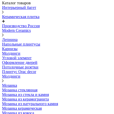
Каталог товаров
Интерьерный багет
Керамическая плитка
Производство Россия
Modern Ceramics
Лепнина
Напольные плинтусы
Карнизы
Молдинги
Угловой элемент
Оформление дверей
Потолочные розетки
Плинтус Orac decor
Молдинги
Мозаика
Мозаика стеклянная
Мозаика из стекла и камня
Мозаика из керамогранита
Мозаика из натурального камня
Мозаика керамическая
Мозаика из кокоса