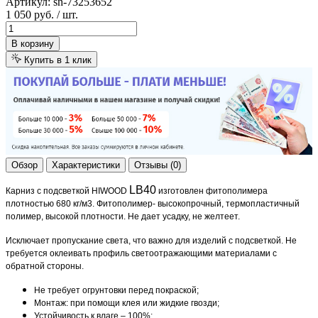
Артикул:
sn-73253652
1 050 руб.
/ шт.
В корзину
Купить в 1 клик
Обзор
Характеристики
Отзывы (0)
LB40
Карниз с подсветкой HIWOOD
изготовлен фитополимера
плотностью 680 кг/м3. Фитополимер- высокопрочный, термопластичный
полимер, высокой плотности. Не дает усадку, не желтеет.
Исключает пропускание света, что важно для изделий с подсветкой. Не
требуется оклеивать профиль светоотражающими материалами с
обратной стороны.
Не требует огрунтовки перед покраской;
Монтаж: при помощи клея или жидкие гвозди;
Устойчивость к влаге – 100%;