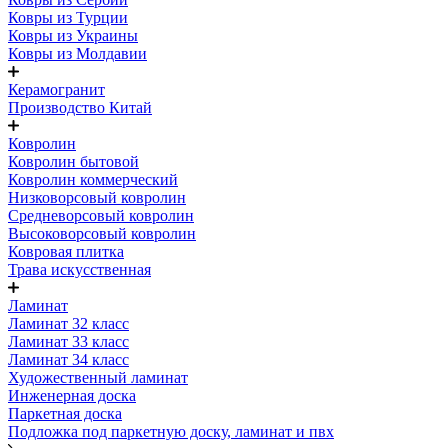
Ковры из Турции
Ковры из Украины
Ковры из Молдавии
Керамогранит
Производство Китай
Ковролин
Ковролин бытовой
Ковролин коммерческий
Низковорсовый ковролин
Средневорсовый ковролин
Высоковорсовый ковролин
Ковровая плитка
Трава искусственная
Ламинат
Ламинат 32 класс
Ламинат 33 класс
Ламинат 34 класс
Художественный ламинат
Инженерная доска
Паркетная доска
Подложка под паркетную доску, ламинат и пвх