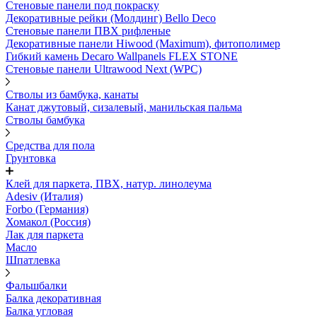
Стеновые панели под покраску
Декоративные рейки (Молдинг) Bello Deco
Стеновые панели ПВХ рифленыe
Декоративные панели Hiwood (Maximum), фитополимер
Гибкий камень Decaro Wallpanels FLEX STONE
Стеновые панели Ultrawood Next (WPC)
Стволы из бамбука, канаты
Канат джутовый, сизалевый, манильская пальма
Стволы бамбука
Средства для пола
Грунтовка
Клей для паркета, ПВХ, натур. линолеума
Adesiv (Италия)
Forbo (Германия)
Хомакол (Россия)
Лак для паркета
Масло
Шпатлевка
Фальшбалки
Балка декоративная
Балка угловая