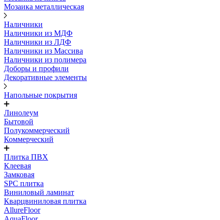
Мозаика металлическая
Наличники
Наличники из МДФ
Наличники из ЛДФ
Наличники из Массива
Наличники из полимера
Доборы и профили
Декоративные элементы
Напольные покрытия
Линолеум
Бытовой
Полукоммерческий
Коммерческий
Плитка ПВХ
Клеевая
Замковая
SPC плитка
Виниловый ламинат
Кварцвиниловая плитка
AllureFloor
AquaFloor