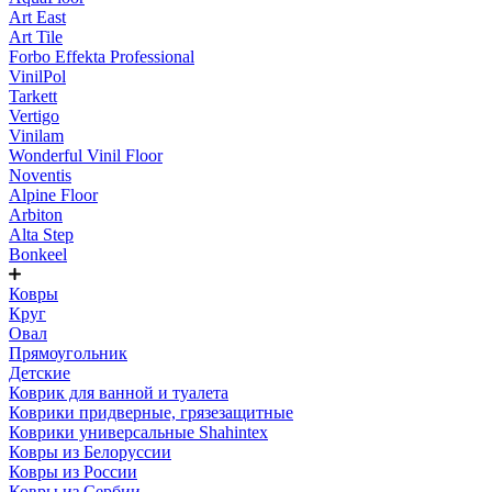
Art East
Art Tile
Forbo Effekta Professional
VinilPol
Tarkett
Vertigo
Vinilam
Wonderful Vinil Floor
Noventis
Alpine Floor
Arbiton
Alta Step
Bonkeel
Ковры
Круг
Овал
Прямоугольник
Детские
Коврик для ванной и туалета
Коврики придверные, грязезащитные
Коврики универсальные Shahintex
Ковры из Белоруссии
Ковры из России
Ковры из Сербии