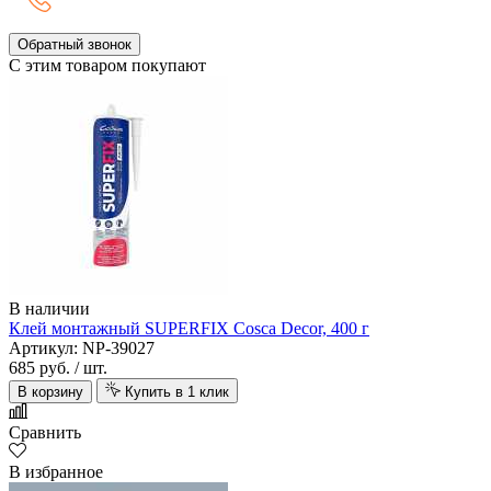
Обратный звонок
С этим товаром покупают
В наличии
Клей монтажный SUPERFIX Cosca Decor, 400 г
Артикул: NP-39027
685 руб.
/ шт.
В корзину
Купить в 1 клик
Сравнить
В избранное