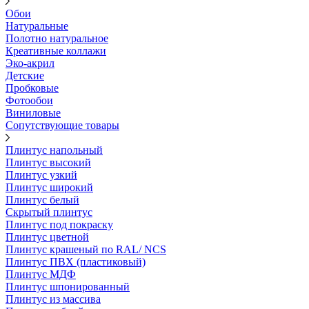
Обои
Натуральные
Полотно натуральное
Креативные коллажи
Эко-акрил
Детские
Пробковые
Фотообои
Виниловые
Сопутствующие товары
Плинтус напольный
Плинтус высокий
Плинтус узкий
Плинтус широкий
Плинтус белый
Скрытый плинтус
Плинтус под покраску
Плинтус цветной
Плинтус крашеный по RAL/ NCS
Плинтус ПВХ (пластиковый)
Плинтус МДФ
Плинтус шпонированный
Плинтус из массива