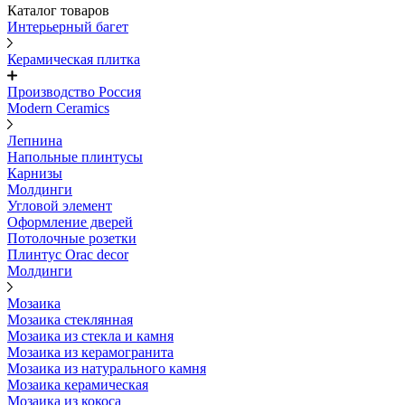
Каталог товаров
Интерьерный багет
Керамическая плитка
Производство Россия
Modern Ceramics
Лепнина
Напольные плинтусы
Карнизы
Молдинги
Угловой элемент
Оформление дверей
Потолочные розетки
Плинтус Orac decor
Молдинги
Мозаика
Мозаика стеклянная
Мозаика из стекла и камня
Мозаика из керамогранита
Мозаика из натурального камня
Мозаика керамическая
Мозаика из кокоса