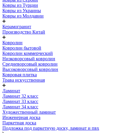
Ковры из Турции
Ковры из Украины
Ковры из Молдавии
Керамогранит
Производство Китай
Ковролин
Ковролин бытовой
Ковролин коммерческий
Низковорсовый ковролин
Средневорсовый ковролин
Высоковорсовый ковролин
Ковровая плитка
Трава искусственная
Ламинат
Ламинат 32 класс
Ламинат 33 класс
Ламинат 34 класс
Художественный ламинат
Инженерная доска
Паркетная доска
Подложка под паркетную доску, ламинат и пвх