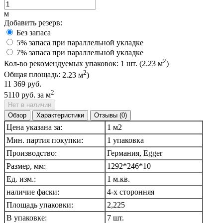
м
Добавить резерв:
Без запаса
5% запаса при параллельной укладке
7% запаса при параллельной укладке
2
Кол-во рекомендуемых упаковок:
1
шт. (
2.23
м
)
2
Общая площадь:
2.23
м
)
11 369 руб.
2
5110 руб.
за м
Нет в наличии
Обзор
Характеристики
Отзывы (0)
Цена указана за:
1 м2
Мин. партия покупки:
1 упаковка
Производство:
Германия, Egger
Размер, мм:
1292*246*10
Ед. изм.:
1 м.кв.
наличие фаски:
4-х сторонняя
Площадь упаковки:
2,225
В упаковке:
7 шт.