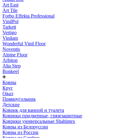
Art East
Art Tile
Forbo Effekta Professional
VinilPol
Tarkett
Vertigo
Vinilam
Wonderful Vinil Floor
Noventis
Alpine Floor
Arbiton
Alta Step
Bonkeel
Ковры
Круг
Овал
Прямоугольник
Детские
Коврик для ванной и туалета
Коврики придверные, грязезащитные
Коврики универсальные Shahintex
Ковры из Белоруссии
Ковры из России
Ковры из Сербии