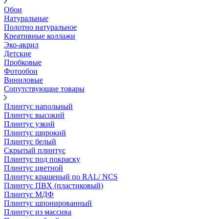
Обои
Натуральные
Полотно натуральное
Креативные коллажи
Эко-акрил
Детские
Пробковые
Фотообои
Виниловые
Сопутствующие товары
Плинтус напольный
Плинтус высокий
Плинтус узкий
Плинтус широкий
Плинтус белый
Скрытый плинтус
Плинтус под покраску
Плинтус цветной
Плинтус крашеный по RAL/ NCS
Плинтус ПВХ (пластиковый)
Плинтус МДФ
Плинтус шпонированный
Плинтус из массива