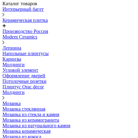
Каталог товаров
Интерьерный багет
Керамическая плитка
Производство Россия
Modern Ceramics
Лепнина
Напольные плинтусы
Карнизы
Молдинги
Угловой элемент
Оформление дверей
Потолочные розетки
Плинтус Orac decor
Молдинги
Мозаика
Мозаика стеклянная
Мозаика из стекла и камня
Мозаика из керамогранита
Мозаика из натурального камня
Мозаика керамическая
Мозаика из кокоса