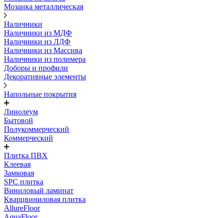
Мозаика металлическая
Наличники
Наличники из МДФ
Наличники из ЛДФ
Наличники из Массива
Наличники из полимера
Доборы и профили
Декоративные элементы
Напольные покрытия
Линолеум
Бытовой
Полукоммерческий
Коммерческий
Плитка ПВХ
Клеевая
Замковая
SPC плитка
Виниловый ламинат
Кварцвиниловая плитка
AllureFloor
AquaFloor