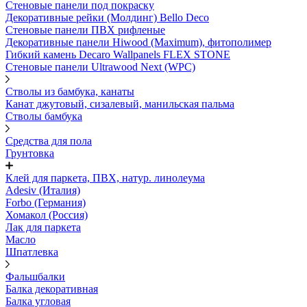
Стеновые панели под покраску
Декоративные рейки (Молдинг) Bello Deco
Стеновые панели ПВХ рифленыe
Декоративные панели Hiwood (Maximum), фитополимер
Гибкий камень Decaro Wallpanels FLEX STONE
Стеновые панели Ultrawood Next (WPC)
Стволы из бамбука, канаты
Канат джутовый, сизалевый, манильская пальма
Стволы бамбука
Средства для пола
Грунтовка
Клей для паркета, ПВХ, натур. линолеума
Adesiv (Италия)
Forbo (Германия)
Хомакол (Россия)
Лак для паркета
Масло
Шпатлевка
Фальшбалки
Балка декоративная
Балка угловая