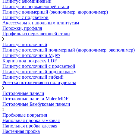
Плинтус алюминиевый
Плинтус из нержавеющей стали
Плинтус полимерный (экополимер, дюрополимер)
Плинтус с подсветкой
Аксессуары к напольным плинтусам
Порожки, профиля
Профиль из нержавеющей стали
Плинтус потолочный
Плинтус потолочный полимерный (дюрополимер, экополимер)
Плинтус потолочный МДФ
Карниз под покраску LDF
Плинтус потолочный с подсветкой
Плинтус потолочный под покраску
Плинтус потолочный гибкий
Розетка потолочная из полиуретана
Потолочные панели
Потолочные панели Maler MDF
Потолочные Бамбуковые панели
Пробковые покрытия
Напольная пробка замковая
Напольная пробка клеевая
Настенная пробка