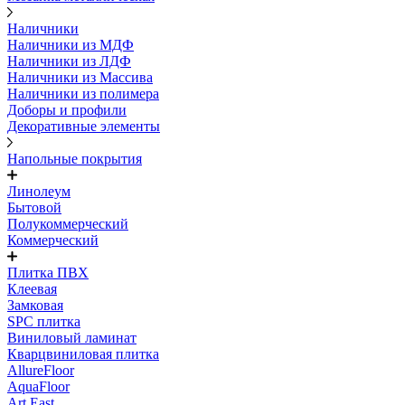
Наличники
Наличники из МДФ
Наличники из ЛДФ
Наличники из Массива
Наличники из полимера
Доборы и профили
Декоративные элементы
Напольные покрытия
Линолеум
Бытовой
Полукоммерческий
Коммерческий
Плитка ПВХ
Клеевая
Замковая
SPC плитка
Виниловый ламинат
Кварцвиниловая плитка
AllureFloor
AquaFloor
Art East