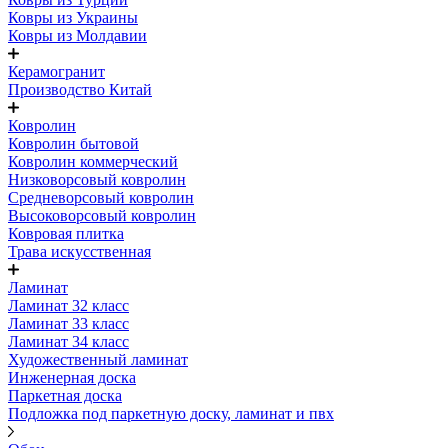
Ковры из Украины
Ковры из Молдавии
Керамогранит
Производство Китай
Ковролин
Ковролин бытовой
Ковролин коммерческий
Низковорсовый ковролин
Средневорсовый ковролин
Высоковорсовый ковролин
Ковровая плитка
Трава искусственная
Ламинат
Ламинат 32 класс
Ламинат 33 класс
Ламинат 34 класс
Художественный ламинат
Инженерная доска
Паркетная доска
Подложка под паркетную доску, ламинат и пвх