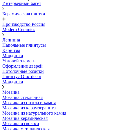
Интерьерный багет
Керамическая плитка
Производство Россия
Modern Ceramics
Лепнина
Напольные плинтусы
Карнизы
Молдинги
Угловой элемент
Оформление дверей
Потолочные розетки
Плинтус Orac decor
Молдинги
Мозаика
Мозаика стеклянная
Мозаика из стекла и камня
Мозаика из керамогранита
Мозаика из натурального камня
Мозаика керамическая
Мозаика из кокоса
Мозаика металлическая