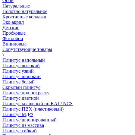
Обои
Натуральные
Полотно натуральное
Креативные коллажи
Эко-акрил
Детские
Пробковые
Фотообои
Виниловые
Сопутствующие товары
Плинтус напольный
Плинтус высокий
Плинтус узкий
Плинтус широкий
Плинтус белый
Скрытый плинтус
Плинтус под покраску
Плинтус цветной
Плинтус крашеный по RAL/ NCS
Плинтус ПВХ (пластиковый)
Плинтус МДФ
Плинтус шпонированный
Плинтус из массива
Плинтус гибкий