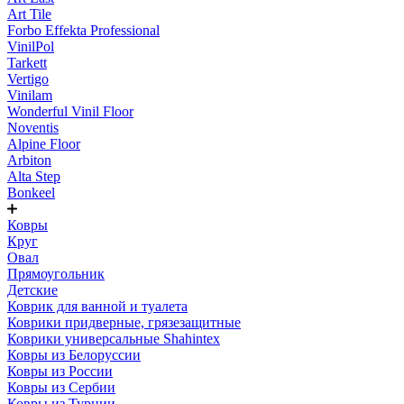
Art Tile
Forbo Effekta Professional
VinilPol
Tarkett
Vertigo
Vinilam
Wonderful Vinil Floor
Noventis
Alpine Floor
Arbiton
Alta Step
Bonkeel
Ковры
Круг
Овал
Прямоугольник
Детские
Коврик для ванной и туалета
Коврики придверные, грязезащитные
Коврики универсальные Shahintex
Ковры из Белоруссии
Ковры из России
Ковры из Сербии
Ковры из Турции