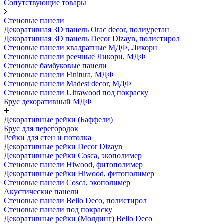
Сопутствующие товары
Стеновые панели
Декоративная 3D панель Orac decor, полиуретан
Декоративная 3D панель Decor Dizayn, полистирол
Стеновые панели квадратные МДФ, Ликорн
Стеновые панели реечные Ликорн, МДФ
Стеновые бамбуковые панели
Стеновые панели Finitura, МДФ
Стеновые панели Madest decor, МДФ
Стеновые панели Ultrawood под покраску
Брус декоративный МДФ
Декоративные рейки (Баффели)
Брус для перегородок
Рейки для стен и потолка
Декоративные рейки Decor Dizayn
Декоративные рейки Cosca, экополимер
Стеновые панели Hiwood, фитополимер
Декоративные рейки Hiwood, фитополимер
Стеновые панели Cosca, экополимер
Акустические панели
Стеновые панели Bello Deco, полистирол
Стеновые панели под покраску
Декоративные рейки (Молдинг) Bello Deco