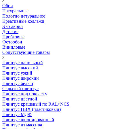
Обои
Натуральные
Полотно натуральное
Креативные коллажи
Эко-акрил
Детские
Пробковые
Фотообои
Виниловые
Сопутствующие товары
Плинтус напольный
Плинтус высокий
Плинтус узкий
Плинтус широкий
Плинтус белый
Скрытый плинтус
Плинтус под покраску
Плинтус цветной
Плинтус крашеный по RAL/ NCS
Плинтус ПВХ (пластиковый)
Плинтус МДФ
Плинтус шпонированный
Плинтус из массива