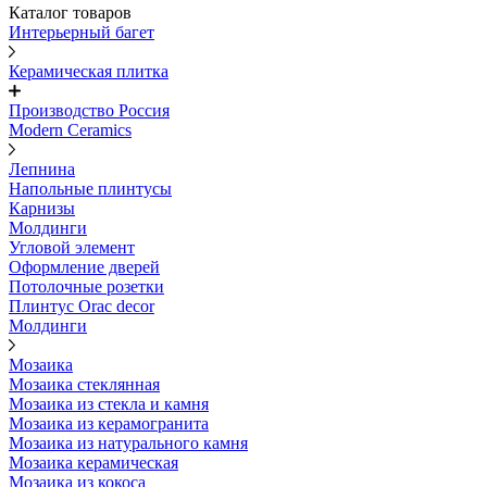
Каталог товаров
Интерьерный багет
Керамическая плитка
Производство Россия
Modern Ceramics
Лепнина
Напольные плинтусы
Карнизы
Молдинги
Угловой элемент
Оформление дверей
Потолочные розетки
Плинтус Orac decor
Молдинги
Мозаика
Мозаика стеклянная
Мозаика из стекла и камня
Мозаика из керамогранита
Мозаика из натурального камня
Мозаика керамическая
Мозаика из кокоса