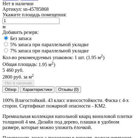
Нет в наличии
Артикул:
sn-45785868
Укажите площадь помещения:
м
Добавить резерв:
Без запаса
5% запаса при параллельной укладке
7% запаса при параллельной укладке
2
Кол-во рекомендуемых упаковок:
1
шт. (
1.95
м
)
2
Общая площадь:
1.95
м
)
5 460 руб.
2
2800 руб.
за м
Нет в наличии
Обзор
Характеристики
Отзывы (0)
100% Влагостойкий. 43 класс износостойкости. Фаска с 4-х
сторон. Сертификат пожарной опасности - KM2.
Премиальная коллекция напольной кварц виниловой плитки
толщиной 4 мм. Дизайн под дерево, плашки в удобном
размере, которые можно уложить ёлочкой.
Поверхность доски с тиснением в регистр, полная имитация