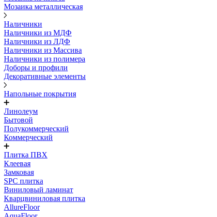
Мозаика металлическая
Наличники
Наличники из МДФ
Наличники из ЛДФ
Наличники из Массива
Наличники из полимера
Доборы и профили
Декоративные элементы
Напольные покрытия
Линолеум
Бытовой
Полукоммерческий
Коммерческий
Плитка ПВХ
Клеевая
Замковая
SPC плитка
Виниловый ламинат
Кварцвиниловая плитка
AllureFloor
AquaFloor