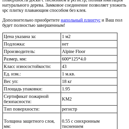
натурального дерева. Замковое соединение позволяет уложить
spc плитку плавающим способом без клея.
Дополнительно приобретите
напольный плинтус
и Ваш пол
будет полностью завершенным!
Цена указана за:
1 м2
Подложка:
нет
Производитель:
Alpine Floor
Размер, мм:
600*125*4.0
Класс износостойкости:
43
Ед. изм.:
1 м.кв.
Вес уп:
18 кг
Площадь упаковки:
1.95
Сертификат пожарной
KM2
безопасности:
Тип поверхности:
регистр
Толщина защитного слоя,
0.55 с синхронным
мм:
тиснением