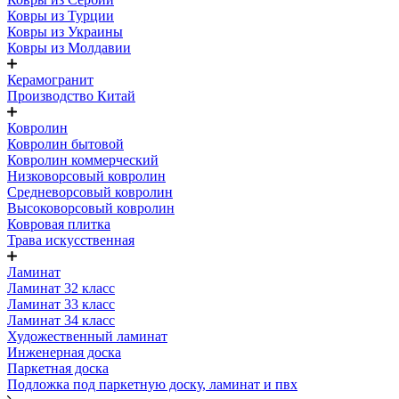
Ковры из Турции
Ковры из Украины
Ковры из Молдавии
Керамогранит
Производство Китай
Ковролин
Ковролин бытовой
Ковролин коммерческий
Низковорсовый ковролин
Средневорсовый ковролин
Высоковорсовый ковролин
Ковровая плитка
Трава искусственная
Ламинат
Ламинат 32 класс
Ламинат 33 класс
Ламинат 34 класс
Художественный ламинат
Инженерная доска
Паркетная доска
Подложка под паркетную доску, ламинат и пвх