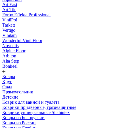
Art East
Art Tile
Forbo Effekta Professional
VinilPol
Tarkett
Vertigo
Vinilam
Wonderful Vinil Floor
Noventis
Alpine Floor
Arbiton
Alta Step
Bonkeel
Ковры
Круг
Овал
Прямоугольник
Детские
Коврик для ванной и туалета
Коврики придверные, грязезащитные
Коврики универсальные Shahintex
Ковры из Белоруссии
Ковры из России
Ковры из Сербии