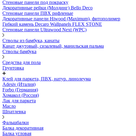
Стеновые панели под покраску
Декоративные рейки (Молдинг) Bello Deco
Стеновые панели ПВХ рифленыe
Декоративные панели Hiwood (Maximum), фитополимер
Гибкий камень Decaro Wallpanels FLEX STONE
Стеновые панели Ultrawood Next (WPC)
Стволы из бамбука, канаты
Канат джутовый, сизалевый, манильская пальма
Стволы бамбука
Средства для пола
Грунтовка
Клей для паркета, ПВХ, натур. линолеума
Adesiv (Италия)
Forbo (Германия)
Хомакол (Россия)
Лак для паркета
Масло
Шпатлевка
Фальшбалки
Балка декоративная
Балка угловая