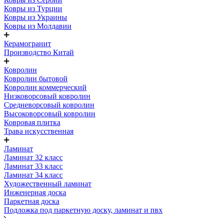
Ковры из Турции
Ковры из Украины
Ковры из Молдавии
Керамогранит
Производство Китай
Ковролин
Ковролин бытовой
Ковролин коммерческий
Низковорсовый ковролин
Средневорсовый ковролин
Высоковорсовый ковролин
Ковровая плитка
Трава искусственная
Ламинат
Ламинат 32 класс
Ламинат 33 класс
Ламинат 34 класс
Художественный ламинат
Инженерная доска
Паркетная доска
Подложка под паркетную доску, ламинат и пвх