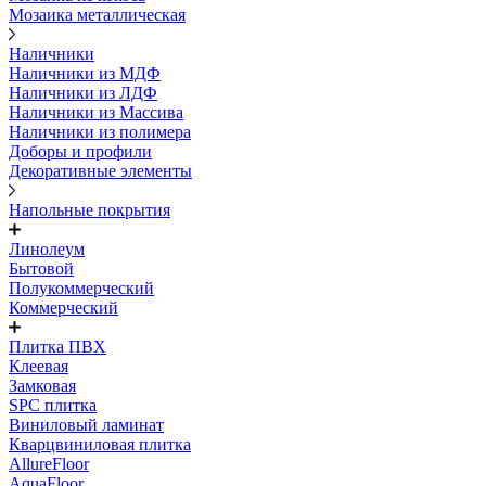
Мозаика металлическая
Наличники
Наличники из МДФ
Наличники из ЛДФ
Наличники из Массива
Наличники из полимера
Доборы и профили
Декоративные элементы
Напольные покрытия
Линолеум
Бытовой
Полукоммерческий
Коммерческий
Плитка ПВХ
Клеевая
Замковая
SPC плитка
Виниловый ламинат
Кварцвиниловая плитка
AllureFloor
AquaFloor