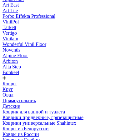
Art East
Art Tile
Forbo Effekta Professional
VinilPol
Tarkett
Vertigo
Vinilam
Wonderful Vinil Floor
Noventis
Alpine Floor
Arbiton
Alta Step
Bonkeel
Ковры
Круг
Овал
Прямоугольник
Детские
Коврик для ванной и туалета
Коврики придверные, грязезащитные
Коврики универсальные Shahintex
Ковры из Белоруссии
Ковры из России
Ковры из Сербии