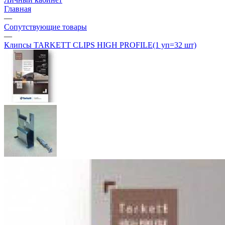
Главная
—
Сопутствующие товары
—
Клипсы TARKETT CLIPS HIGH PROFILE(1 уп=32 шт)