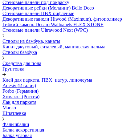
Стеновые панели под покраску
Декоративные рейки (Молдинг) Bello Deco
Стеновые панели ПВХ рифленыe
Декоративные панели Hiwood (Maximum), фитополимер
Гибкий камень Decaro Wallpanels FLEX STONE
Стеновые панели Ultrawood Next (WPC)
Стволы из бамбука, канаты
Канат джутовый, сизалевый, манильская пальма
Стволы бамбука
Средства для пола
Грунтовка
Клей для паркета, ПВХ, натур. линолеума
Adesiv (Италия)
Forbo (Германия)
Хомакол (Россия)
Лак для паркета
Масло
Шпатлевка
Фальшбалки
Балка декоративная
Балка угловая