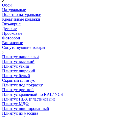
Обои
Натуральные
Полотно натуральное
Креативные коллажи
Эко-акрил
Детские
Пробковые
Фотообои
Виниловые
Сопутствующие товары
Плинтус напольный
Плинтус высокий
Плинтус узкий
Плинтус широкий
Плинтус белый
Скрытый плинтус
Плинтус под покраску
Плинтус цветной
Плинтус крашеный по RAL/ NCS
Плинтус ПВХ (пластиковый)
Плинтус МДФ
Плинтус шпонированный
Плинтус из массива