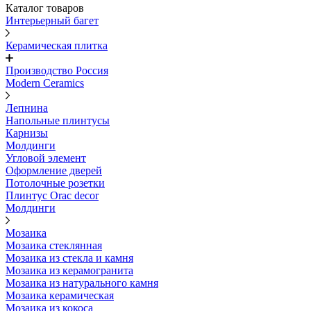
Каталог товаров
Интерьерный багет
Керамическая плитка
Производство Россия
Modern Ceramics
Лепнина
Напольные плинтусы
Карнизы
Молдинги
Угловой элемент
Оформление дверей
Потолочные розетки
Плинтус Orac decor
Молдинги
Мозаика
Мозаика стеклянная
Мозаика из стекла и камня
Мозаика из керамогранита
Мозаика из натурального камня
Мозаика керамическая
Мозаика из кокоса