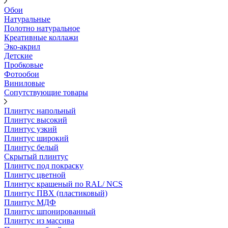
Обои
Натуральные
Полотно натуральное
Креативные коллажи
Эко-акрил
Детские
Пробковые
Фотообои
Виниловые
Сопутствующие товары
Плинтус напольный
Плинтус высокий
Плинтус узкий
Плинтус широкий
Плинтус белый
Скрытый плинтус
Плинтус под покраску
Плинтус цветной
Плинтус крашеный по RAL/ NCS
Плинтус ПВХ (пластиковый)
Плинтус МДФ
Плинтус шпонированный
Плинтус из массива