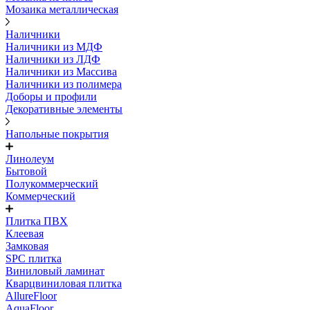
Мозаика металлическая
Наличники
Наличники из МДФ
Наличники из ЛДФ
Наличники из Массива
Наличники из полимера
Доборы и профили
Декоративные элементы
Напольные покрытия
Линолеум
Бытовой
Полукоммерческий
Коммерческий
Плитка ПВХ
Клеевая
Замковая
SPC плитка
Виниловый ламинат
Кварцвиниловая плитка
AllureFloor
AquaFloor