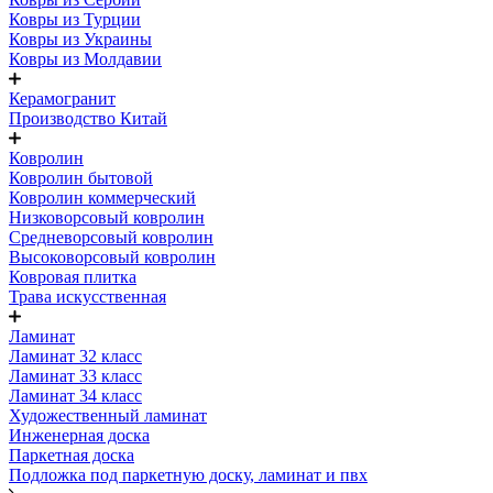
Ковры из Турции
Ковры из Украины
Ковры из Молдавии
Керамогранит
Производство Китай
Ковролин
Ковролин бытовой
Ковролин коммерческий
Низковорсовый ковролин
Средневорсовый ковролин
Высоковорсовый ковролин
Ковровая плитка
Трава искусственная
Ламинат
Ламинат 32 класс
Ламинат 33 класс
Ламинат 34 класс
Художественный ламинат
Инженерная доска
Паркетная доска
Подложка под паркетную доску, ламинат и пвх