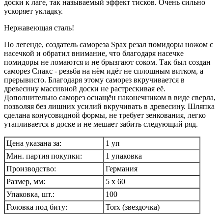
доски к лаге, так называемый эффект тисков. Очень сильно
ускоряет укладку.
Нержавеющая сталь!
По легенде, создатель самореза Spax резал помидоры ножом с
насечкой и обратил внимание, что благодаря насечке
помидоры не ломаются и не брызгают соком. Так был создан
саморез Спакс - резьба на нём идёт не сплошным витком, а
прерывисто. Благодаря этому саморез вкручивается в
древесину массивной доски не растрескивая её.
Дополнительно саморез оснащён наконечником в виде сверла,
позволяя без лишних усилий вкручивать в древесину. Шляпка
сделана конусовидной формы, не требует зенкования, легко
утапливается в доске и не мешает забить следующий ряд.
Цена указана за:
1 уп
Мин. партия покупки:
1 упаковка
Производство:
Германия
Размер, мм:
5 х 60
Упаковка, шт.:
100
Головка под биту:
Torx (звездочка)