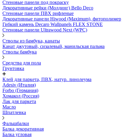
Стеновые панели под покраску
Декоративные рейки (Молдинг) Bello Deco
Стеновые панели ПВХ рифленыe
Декоративные панели Hiwood (Maximum), фитополимер
Гибкий камень Decaro Wallpanels FLEX STONE
Стеновые панели Ultrawood Next (WPC)
Стволы из бамбука, канаты
Канат джутовый, сизалевый, манильская пальма
Стволы бамбука
Средства для пола
Грунтовка
Клей для паркета, ПВХ, натур. линолеума
Adesiv (Италия)
Forbo (Германия)
Хомакол (Россия)
Лак для паркета
Масло
Шпатлевка
Фальшбалки
Балка декоративная
Балка угловая