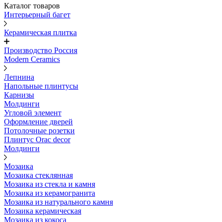
Каталог товаров
Интерьерный багет
Керамическая плитка
Производство Россия
Modern Ceramics
Лепнина
Напольные плинтусы
Карнизы
Молдинги
Угловой элемент
Оформление дверей
Потолочные розетки
Плинтус Orac decor
Молдинги
Мозаика
Мозаика стеклянная
Мозаика из стекла и камня
Мозаика из керамогранита
Мозаика из натурального камня
Мозаика керамическая
Мозаика из кокоса