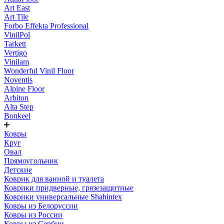
Art East
Art Tile
Forbo Effekta Professional
VinilPol
Tarkett
Vertigo
Vinilam
Wonderful Vinil Floor
Noventis
Alpine Floor
Arbiton
Alta Step
Bonkeel
Ковры
Круг
Овал
Прямоугольник
Детские
Коврик для ванной и туалета
Коврики придверные, грязезащитные
Коврики универсальные Shahintex
Ковры из Белоруссии
Ковры из России
Ковры из Сербии