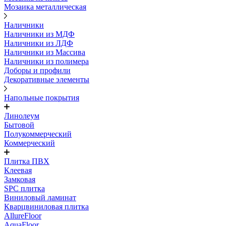
Мозаика металлическая
Наличники
Наличники из МДФ
Наличники из ЛДФ
Наличники из Массива
Наличники из полимера
Доборы и профили
Декоративные элементы
Напольные покрытия
Линолеум
Бытовой
Полукоммерческий
Коммерческий
Плитка ПВХ
Клеевая
Замковая
SPC плитка
Виниловый ламинат
Кварцвиниловая плитка
AllureFloor
AquaFloor