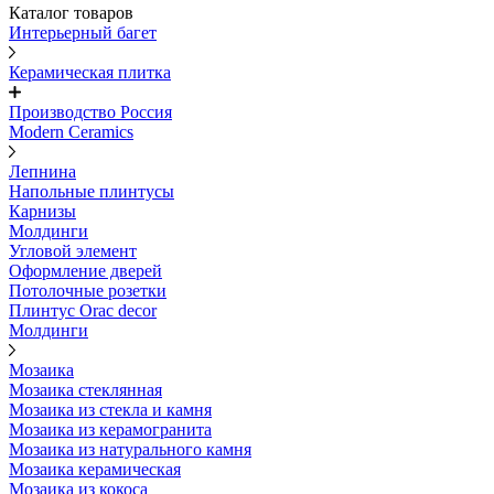
Каталог товаров
Интерьерный багет
Керамическая плитка
Производство Россия
Modern Ceramics
Лепнина
Напольные плинтусы
Карнизы
Молдинги
Угловой элемент
Оформление дверей
Потолочные розетки
Плинтус Orac decor
Молдинги
Мозаика
Мозаика стеклянная
Мозаика из стекла и камня
Мозаика из керамогранита
Мозаика из натурального камня
Мозаика керамическая
Мозаика из кокоса