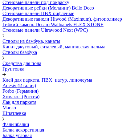
Стеновые панели под покраску
Декоративные рейки (Молдинг) Bello Deco
Стеновые панели ПВХ рифленыe
Декоративные панели Hiwood (Maximum), фитополимер
Гибкий камень Decaro Wallpanels FLEX STONE
Стеновые панели Ultrawood Next (WPC)
Стволы из бамбука, канаты
Канат джутовый, сизалевый, манильская пальма
Стволы бамбука
Средства для пола
Грунтовка
Клей для паркета, ПВХ, натур. линолеума
Adesiv (Италия)
Forbo (Германия)
Хомакол (Россия)
Лак для паркета
Масло
Шпатлевка
Фальшбалки
Балка декоративная
Балка угловая