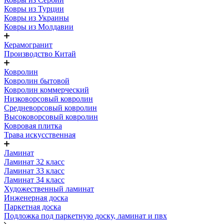
Ковры из Турции
Ковры из Украины
Ковры из Молдавии
Керамогранит
Производство Китай
Ковролин
Ковролин бытовой
Ковролин коммерческий
Низковорсовый ковролин
Средневорсовый ковролин
Высоковорсовый ковролин
Ковровая плитка
Трава искусственная
Ламинат
Ламинат 32 класс
Ламинат 33 класс
Ламинат 34 класс
Художественный ламинат
Инженерная доска
Паркетная доска
Подложка под паркетную доску, ламинат и пвх