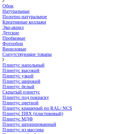
Обои
Натуральные
Полотно натуральное
Креативные коллажи
Эко-акрил
Детские
Пробковые
Фотообои
Виниловые
Сопутствующие товары
Плинтус напольный
Плинтус высокий
Плинтус узкий
Плинтус широкий
Плинтус белый
Скрытый плинтус
Плинтус под покраску
Плинтус цветной
Плинтус крашеный по RAL/ NCS
Плинтус ПВХ (пластиковый)
Плинтус МДФ
Плинтус шпонированный
Плинтус из массива