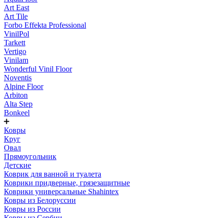
Art East
Art Tile
Forbo Effekta Professional
VinilPol
Tarkett
Vertigo
Vinilam
Wonderful Vinil Floor
Noventis
Alpine Floor
Arbiton
Alta Step
Bonkeel
Ковры
Круг
Овал
Прямоугольник
Детские
Коврик для ванной и туалета
Коврики придверные, грязезащитные
Коврики универсальные Shahintex
Ковры из Белоруссии
Ковры из России
Ковры из Сербии