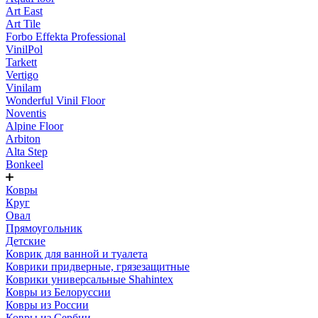
Art East
Art Tile
Forbo Effekta Professional
VinilPol
Tarkett
Vertigo
Vinilam
Wonderful Vinil Floor
Noventis
Alpine Floor
Arbiton
Alta Step
Bonkeel
Ковры
Круг
Овал
Прямоугольник
Детские
Коврик для ванной и туалета
Коврики придверные, грязезащитные
Коврики универсальные Shahintex
Ковры из Белоруссии
Ковры из России
Ковры из Сербии