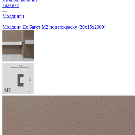
Главная
—
Молдинги
—
Молдинг Де Багет M2 под покраску (30х15х2000)