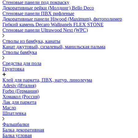
Стеновые панели под покраску
Декоративные рейки (Молдинг) Bello Deco
Стеновые панели ПВХ рифленыe
Декоративные панели Hiwood (Maximum), фитополимер
Гибкий камень Decaro Wallpanels FLEX STONE
Стеновые панели Ultrawood Next (WPC)
Стволы из бамбука, канаты
Канат джутовый, сизалевый, манильская пальма
Стволы бамбука
Средства для пола
Грунтовка
Клей для паркета, ПВХ, натур. линолеума
Adesiv (Италия)
Forbo (Германия)
Хомакол (Россия)
Лак для паркета
Масло
Шпатлевка
Фальшбалки
Балка декоративная
Балка угловая