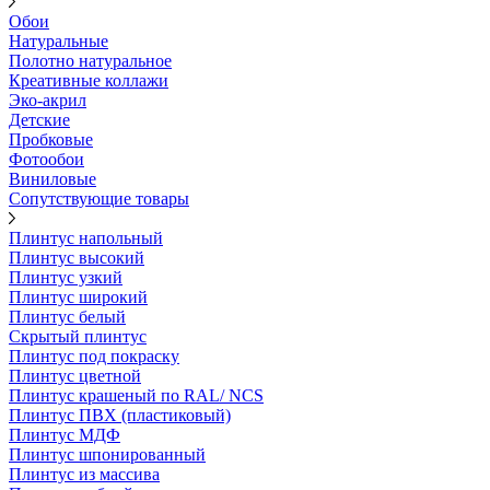
Обои
Натуральные
Полотно натуральное
Креативные коллажи
Эко-акрил
Детские
Пробковые
Фотообои
Виниловые
Сопутствующие товары
Плинтус напольный
Плинтус высокий
Плинтус узкий
Плинтус широкий
Плинтус белый
Скрытый плинтус
Плинтус под покраску
Плинтус цветной
Плинтус крашеный по RAL/ NCS
Плинтус ПВХ (пластиковый)
Плинтус МДФ
Плинтус шпонированный
Плинтус из массива