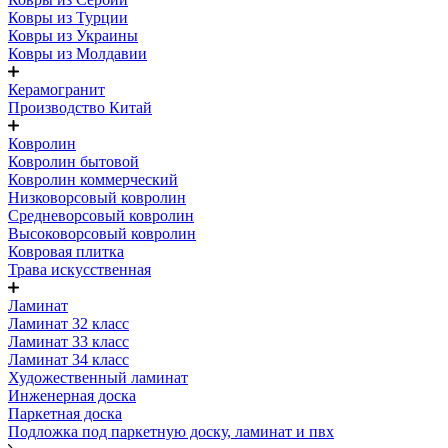
Ковры из Турции
Ковры из Украины
Ковры из Молдавии
Керамогранит
Производство Китай
Ковролин
Ковролин бытовой
Ковролин коммерческий
Низковорсовый ковролин
Средневорсовый ковролин
Высоковорсовый ковролин
Ковровая плитка
Трава искусственная
Ламинат
Ламинат 32 класс
Ламинат 33 класс
Ламинат 34 класс
Художественный ламинат
Инженерная доска
Паркетная доска
Подложка под паркетную доску, ламинат и пвх