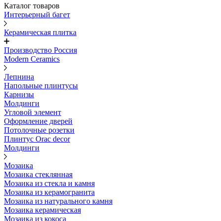
Каталог товаров
Интерьерный багет
Керамическая плитка
Производство Россия
Modern Ceramics
Лепнина
Напольные плинтусы
Карнизы
Молдинги
Угловой элемент
Оформление дверей
Потолочные розетки
Плинтус Orac decor
Молдинги
Мозаика
Мозаика стеклянная
Мозаика из стекла и камня
Мозаика из керамогранита
Мозаика из натурального камня
Мозаика керамическая
Мозаика из кокоса