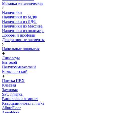
Мозаика металлическая
Наличники
Наличники из МДФ
Наличники из ЛДФ
Наличники из Массива
Наличники из полимера
Доборы и профили
Декоративные элементы
Напольные покрытия
Линолеум
Бытовой
Полукоммерческий
Коммерческий
Плитка ПВХ
Клеевая
Замковая
SPC плитка
Виниловый ламинат
Кварцвиниловая плитка
AllureFloor
AquaFloor