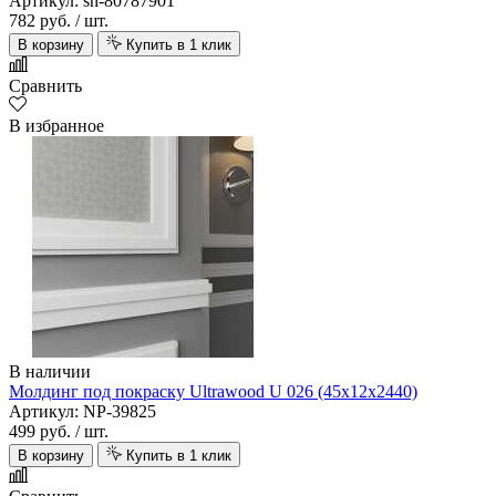
Артикул: sn-80787901
782 руб.
/ шт.
В корзину
Купить в 1 клик
Сравнить
В избранное
В наличии
Молдинг под покраску Ultrawood U 026 (45х12х2440)
Артикул: NP-39825
499 руб.
/ шт.
В корзину
Купить в 1 клик