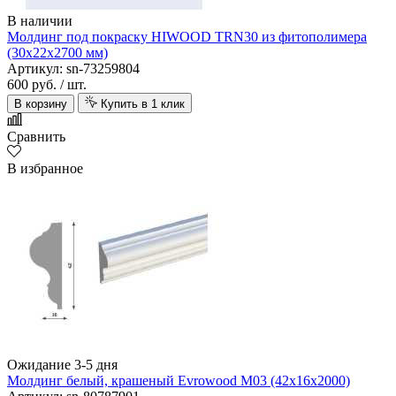
В наличии
Молдинг под покраску HIWOOD TRN30 из фитополимера
(30х22х2700 мм)
Артикул: sn-73259804
600 руб.
/ шт.
В корзину
Купить в 1 клик
Сравнить
В избранное
Ожидание 3-5 дня
Молдинг белый, крашеный Evrowood M03 (42х16х2000)