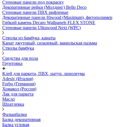
Стеновые панели под покраску
Декоративные рейки (Молдинг) Bello Deco
Стеновые панели ПВХ рифленыe
Декоративные панели Hiwood (Maximum), фитополимер
Гибкий камень Decaro Wallpanels FLEX STONE
Стеновые панели Ultrawood Next (WPC)
Стволы из бамбука, канаты
Канат джутовый, сизалевый, манильская пальма
Стволы бамбука
Средства для пола
Грунтовка
Клей для паркета, ПВХ, натур. линолеума
Adesiv (Италия)
Forbo (Германия)
Хомакол (Россия)
Лак для паркета
Масло
Шпатлевка
Фальшбалки
Балка декоративная
Балка угловая