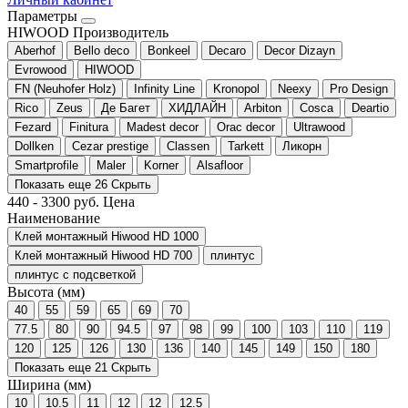
Параметры
HIWOOD
Производитель
Aberhof
Bello deco
Bonkeel
Decaro
Decor Dizayn
Evrowood
HIWOOD
FN (Neuhofer Holz)
Infinity Line
Kronopol
Neexy
Pro Design
Rico
Zeus
Де Багет
ХИДЛАЙН
Arbiton
Cosca
Deartio
Fezard
Finitura
Madest decor
Orac decor
Ultrawood
Dollken
Cezar prestige
Classen
Tarkett
Ликорн
Smartprofile
Maler
Korner
Alsafloor
Показать еще 26
Скрыть
440
-
3300
руб.
Цена
Наименование
Клей монтажный Hiwood HD 1000
Клей монтажный Hiwood HD 700
плинтус
плинтус с подсветкой
Высота (мм)
40
55
59
65
69
70
77.5
80
90
94.5
97
98
99
100
103
110
119
120
125
126
130
136
140
145
149
150
180
Показать еще 21
Скрыть
Ширина (мм)
10
10.5
11
12
12
12.5