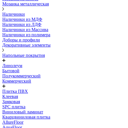
Мозаика металлическая
Наличники
Наличники из МДФ
Наличники из ЛДФ
Наличники из Массива
Наличники из полимера
Доборы и профили
Декоративные элементы
Напольные покрытия
Линолеум
Бытовой
Полукоммерческий
Коммерческий
Плитка ПВХ
Клеевая
Замковая
SPC плитка
Виниловый ламинат
Кварцвиниловая плитка
AllureFloor
AquaFloor