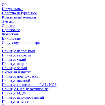
Обои
Натуральные
Полотно натуральное
Креативные коллажи
Эко-акрил
Детские
Пробковые
Фотообои
Виниловые
Сопутствующие товары
Плинтус напольный
Плинтус высокий
Плинтус узкий
Плинтус широкий
Плинтус белый
Скрытый плинтус
Плинтус под покраску
Плинтус цветной
Плинтус крашеный по RAL/ NCS
Плинтус ПВХ (пластиковый)
Плинтус МДФ
Плинтус шпонированный
Плинтус из массива