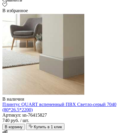
В избранное
В наличии
Плинтус QUART вспененный ПВХ Светло-серый 7040
(80*26.5*2200)
Артикул: sn-76415827
740 руб.
/ шт.
В корзину
Купить в 1 клик