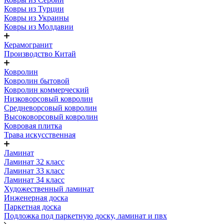
Ковры из Турции
Ковры из Украины
Ковры из Молдавии
Керамогранит
Производство Китай
Ковролин
Ковролин бытовой
Ковролин коммерческий
Низковорсовый ковролин
Средневорсовый ковролин
Высоковорсовый ковролин
Ковровая плитка
Трава искусственная
Ламинат
Ламинат 32 класс
Ламинат 33 класс
Ламинат 34 класс
Художественный ламинат
Инженерная доска
Паркетная доска
Подложка под паркетную доску, ламинат и пвх