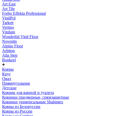
Art East
Art Tile
Forbo Effekta Professional
VinilPol
Tarkett
Vertigo
Vinilam
Wonderful Vinil Floor
Noventis
Alpine Floor
Arbiton
Alta Step
Bonkeel
Ковры
Круг
Овал
Прямоугольник
Детские
Коврик для ванной и туалета
Коврики придверные, грязезащитные
Коврики универсальные Shahintex
Ковры из Белоруссии
Ковры из России
Ковры из Сербии