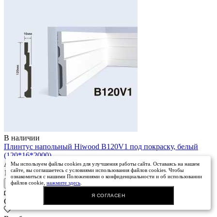
В наличии
Плинтус напольный Hiwood B120V1 под покраску, белый
(120*16*2000)
Артикул: sn-72248644
Мы используем файлы cookies для улучшения работы сайта. Оставаясь на нашем
сайте, вы соглашаетесь с условиями использования файлов cookies. Чтобы
1 600 руб.
/ шт.
ознакомиться с нашими Положениями о конфиденциальности и об использовании
файлов cookie,
нажмите здесь
.
В корзину
Купить в 1 клик
Я СОГЛАСЕН
Сравнить