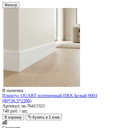
Фильтр
В наличии
Плинтус QUART вспененный ПВХ Белый 9003
(80*26.5*2200)
Артикул: sn-76415321
740 руб.
/ шт.
В корзину
Купить в 1 клик
Сравнить