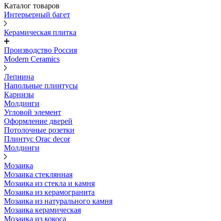
Каталог товаров
Интерьерный багет
Керамическая плитка
Производство Россия
Modern Ceramics
Лепнина
Напольные плинтусы
Карнизы
Молдинги
Угловой элемент
Оформление дверей
Потолочные розетки
Плинтус Orac decor
Молдинги
Мозаика
Мозаика стеклянная
Мозаика из стекла и камня
Мозаика из керамогранита
Мозаика из натурального камня
Мозаика керамическая
Мозаика из кокоса