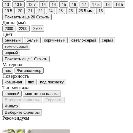
13
13.5
13.7
14
14
15
16
17
17.5
18
18.5
19.5
20
21
22
24
25
26
26.5 мм
16
Показать еще 20
Скрыть
Длина (мм)
2000
2200
2700
Цвет
бежевый
Белый
коричневый
светло-серый
серый
темно-серый
черный
Показать еще 1
Скрыть
Материал
пвх
Фитополимер
Поверхность
крашеная
пвх
под покраску
Тип монтажа:
клеевой
монтажная планка
Выберите фильтры
Сбросить
Фильтр
Выберите фильтры
Рекомендуем