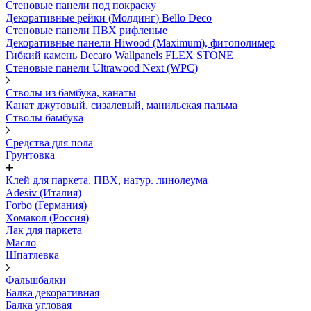
Стеновые панели под покраску
Декоративные рейки (Молдинг) Bello Deco
Стеновые панели ПВХ рифленыe
Декоративные панели Hiwood (Maximum), фитополимер
Гибкий камень Decaro Wallpanels FLEX STONE
Стеновые панели Ultrawood Next (WPC)
Стволы из бамбука, канаты
Канат джутовый, сизалевый, манильская пальма
Стволы бамбука
Средства для пола
Грунтовка
Клей для паркета, ПВХ, натур. линолеума
Adesiv (Италия)
Forbo (Германия)
Хомакол (Россия)
Лак для паркета
Масло
Шпатлевка
Фальшбалки
Балка декоративная
Балка угловая