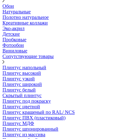
Обои
Натуральные
Полотно натуральное
Креативные коллажи
Эко-акрил
Детские
Пробковые
Фотообои
Виниловые
Сопутствующие товары
Плинтус напольный
Плинтус высокий
Плинтус узкий
Плинтус широкий
Плинтус белый
Скрытый плинтус
Плинтус под покраску
Плинтус цветной
Плинтус крашеный по RAL/ NCS
Плинтус ПВХ (пластиковый)
Плинтус МДФ
Плинтус шпонированный
Плинтус из массива