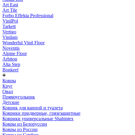
Art East
Art Tile
Forbo Effekta Professional
VinilPol
Tarkett
Vertigo
Vinilam
Wonderful Vinil Floor
Noventis
Alpine Floor
Arbiton
Alta Step
Bonkeel
Ковры
Круг
Овал
Прямоугольник
Детские
Коврик для ванной и туалета
Коврики придверные, грязезащитные
Коврики универсальные Shahintex
Ковры из Белоруссии
Ковры из России
Ковры из Сербии