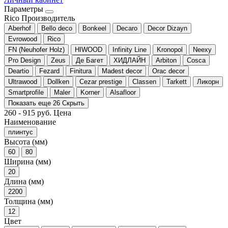
Параметры
Rico
Производитель
Aberhof
Bello deco
Bonkeel
Decaro
Decor Dizayn
Evrowood
Rico
FN (Neuhofer Holz)
HIWOOD
Infinity Line
Kronopol
Neexy
Pro Design
Zeus
Де Багет
ХИДЛАЙН
Arbiton
Cosca
Deartio
Fezard
Finitura
Madest decor
Orac decor
Ultrawood
Dollken
Cezar prestige
Classen
Tarkett
Ликорн
Smartprofile
Maler
Korner
Alsafloor
Показать еще 26
Скрыть
260
-
915
руб.
Цена
Наименование
плинтус
Высота (мм)
60
80
Ширина (мм)
20
Длина (мм)
2200
Толщина (мм)
12
Цвет