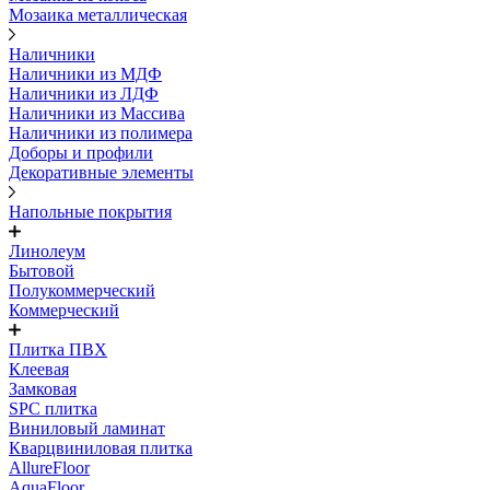
Мозаика металлическая
Наличники
Наличники из МДФ
Наличники из ЛДФ
Наличники из Массива
Наличники из полимера
Доборы и профили
Декоративные элементы
Напольные покрытия
Линолеум
Бытовой
Полукоммерческий
Коммерческий
Плитка ПВХ
Клеевая
Замковая
SPC плитка
Виниловый ламинат
Кварцвиниловая плитка
AllureFloor
AquaFloor