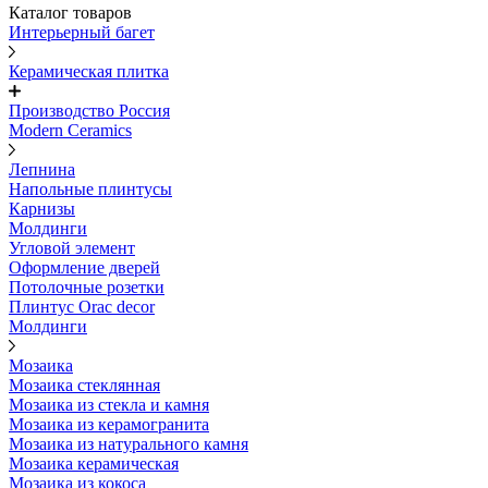
Каталог товаров
Интерьерный багет
Керамическая плитка
Производство Россия
Modern Ceramics
Лепнина
Напольные плинтусы
Карнизы
Молдинги
Угловой элемент
Оформление дверей
Потолочные розетки
Плинтус Orac decor
Молдинги
Мозаика
Мозаика стеклянная
Мозаика из стекла и камня
Мозаика из керамогранита
Мозаика из натурального камня
Мозаика керамическая
Мозаика из кокоса