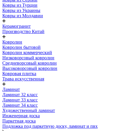
Ковры из Турции
Ковры из Украины
Ковры из Молдавии
Керамогранит
Производство Китай
Ковролин
Ковролин бытовой
Ковролин коммерческий
Низковорсовый ковролин
Средневорсовый ковролин
Высоковорсовый ковролин
Ковровая плитка
Трава искусственная
Ламинат
Ламинат 32 класс
Ламинат 33 класс
Ламинат 34 класс
Художественный ламинат
Инженерная доска
Паркетная доска
Подложка под паркетную доску, ламинат и пвх