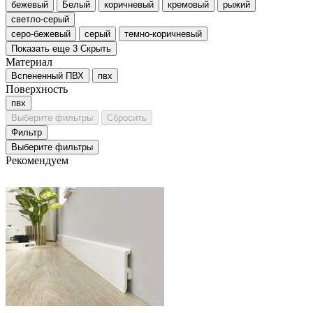
бежевый
Белый
коричневый
кремовый
рыжий
светло-серый
серо-бежевый
серый
темно-коричневый
Показать еще 3
Скрыть
Материал
Вспененный ПВХ
пвх
Поверхность
пвх
Выберите фильтры
Сбросить
Фильтр
Выберите фильтры
Рекомендуем