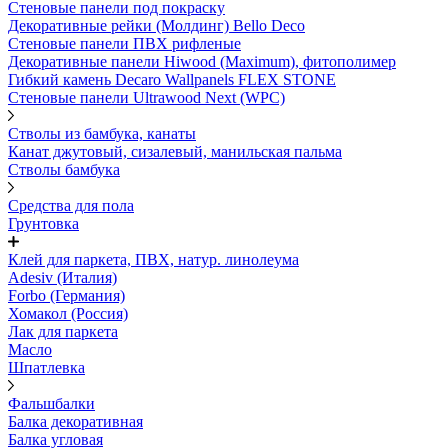
Стеновые панели под покраску
Декоративные рейки (Молдинг) Bello Deco
Стеновые панели ПВХ рифленыe
Декоративные панели Hiwood (Maximum), фитополимер
Гибкий камень Decaro Wallpanels FLEX STONE
Стеновые панели Ultrawood Next (WPC)
Стволы из бамбука, канаты
Канат джутовый, сизалевый, манильская пальма
Стволы бамбука
Средства для пола
Грунтовка
Клей для паркета, ПВХ, натур. линолеума
Adesiv (Италия)
Forbo (Германия)
Хомакол (Россия)
Лак для паркета
Масло
Шпатлевка
Фальшбалки
Балка декоративная
Балка угловая