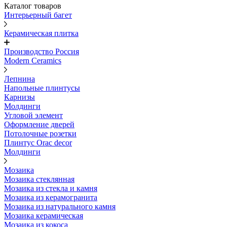
Каталог товаров
Интерьерный багет
Керамическая плитка
Производство Россия
Modern Ceramics
Лепнина
Напольные плинтусы
Карнизы
Молдинги
Угловой элемент
Оформление дверей
Потолочные розетки
Плинтус Orac decor
Молдинги
Мозаика
Мозаика стеклянная
Мозаика из стекла и камня
Мозаика из керамогранита
Мозаика из натурального камня
Мозаика керамическая
Мозаика из кокоса