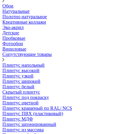
Обои
Натуральные
Полотно натуральное
Креативные коллажи
Эко-акрил
Детские
Пробковые
Фотообои
Виниловые
Сопутствующие товары
Плинтус напольный
Плинтус высокий
Плинтус узкий
Плинтус широкий
Плинтус белый
Скрытый плинтус
Плинтус под покраску
Плинтус цветной
Плинтус крашеный по RAL/ NCS
Плинтус ПВХ (пластиковый)
Плинтус МДФ
Плинтус шпонированный
Плинтус из массива