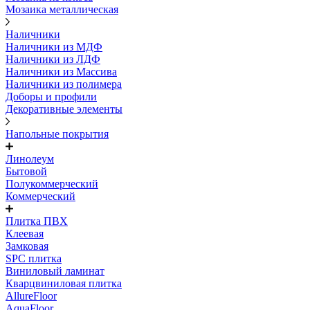
Мозаика металлическая
Наличники
Наличники из МДФ
Наличники из ЛДФ
Наличники из Массива
Наличники из полимера
Доборы и профили
Декоративные элементы
Напольные покрытия
Линолеум
Бытовой
Полукоммерческий
Коммерческий
Плитка ПВХ
Клеевая
Замковая
SPC плитка
Виниловый ламинат
Кварцвиниловая плитка
AllureFloor
AquaFloor