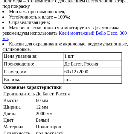
полимера – это композит с добавлением светостабилизатора,
под покраску
Монтаж: при помощи клея;
Устойчивость к влаге – 100%;
Справедливая цена;
Материал легко пилится и монтируется. Для монтажа
рекомендуем использовать
Клей монтажный Bello Deco, 300
мл
;
Краски для окрашивания: акриловые, водоэмульсионные,
силиконовые.
Цена указана за:
1 шт
Производство:
Де Багет, Россия
Размер, мм:
60х12х2000
Ед. изм.:
шт.
Основные характеристики
Производитель
Де Багет, Pоссия
Высота
60 мм
Ширина
12 мм
Длина
2000 мм
Цвет
Белый
Материал
Полистирол
Поверхность
под покраску