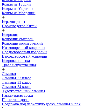
Ковры из Турции
Ковры из Украины
Ковры из Молдавии
Керамогранит
Производство Китай
Ковролин
Ковролин бытовой
Ковролин коммерческий
Низковорсовый ковролин
Средневорсовый ковролин
Высоковорсовый ковролин
Ковровая плитка
Трава искусственная
Ламинат
Ламинат 32 класс
Ламинат 33 класс
Ламинат 34 класс
Художественный ламинат
Инженерная доска
Паркетная доска
Подложка под паркетную доску, ламинат и пвх