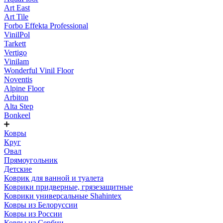
Art East
Art Tile
Forbo Effekta Professional
VinilPol
Tarkett
Vertigo
Vinilam
Wonderful Vinil Floor
Noventis
Alpine Floor
Arbiton
Alta Step
Bonkeel
Ковры
Круг
Овал
Прямоугольник
Детские
Коврик для ванной и туалета
Коврики придверные, грязезащитные
Коврики универсальные Shahintex
Ковры из Белоруссии
Ковры из России
Ковры из Сербии