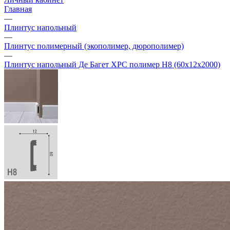
Главная
—
Плинтус напольный
—
Плинтус полимерный (экополимер, дюрополимер)
—
Плинтус напольный Де Багет XPC полимер H8 (60х12х2000)